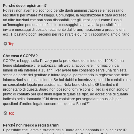
Perché devo registrarmi?
Potresti non averne bisogno: dipende dagli amministratori se è necessario
registrarsi per inviare messaggi. Comunque, la registrazione ti darà accesso
ad altre funzioni che non sono disponibili per gli utenti ospiti come l’uso di
un’immagine personale definibile, messaggistica privata, la possibilità di
inviare messaggi di posta direttamente dal forum, l’iscrizione a gruppi utenti,
ecc. Ti bastano pochi secondi per registrarti e quindi ti raccomandiamo di farlo.
Top
Che cosa è COPPA?
COPPA, o Legge sulla Privacy per la protezione dei minori del 1998, è una
legge statunitense che autorizza i siti web a raccogliere informazioni da i
minori di età inferiore a 13 anni. Per avere tale consenso serve una richiesta
scritta da parte del genitore o tutore legale, permettendo la registrazione delle
informazioni scritte dal minore. Se hai dubbi o incertezze, mettiti in contatto con
un consulente legale per assistenza. Nota bene che phpBB Limited e il
proprietario di questa Board non possono fornire consigli legali e non sono un
punto di contatto per questioni legali di qualsiasi tipo, ad eccezione di quanto
indicato nella domanda “Chi devo contattare per segnalare abusi e/o per
questioni d’ordine legale concernenti questa Board?”.
Top
Perché non riesco a registrarmi?
È possibile che l’amministratore della Board abbia bannato il tuo indirizzo IP