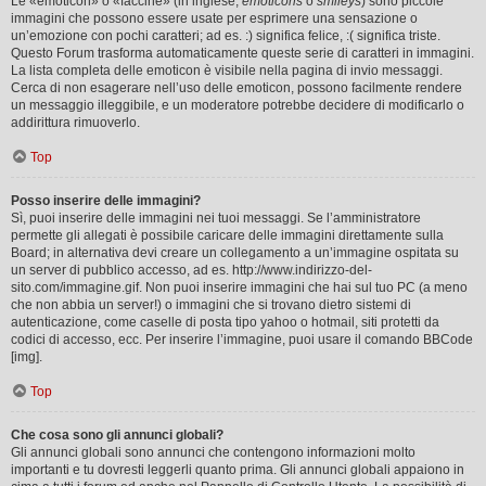
Le «emoticon» o «faccine» (in inglese,
emoticons
o
smileys
) sono piccole
immagini che possono essere usate per esprimere una sensazione o
un’emozione con pochi caratteri; ad es. :) significa felice, :( significa triste.
Questo Forum trasforma automaticamente queste serie di caratteri in immagini.
La lista completa delle emoticon è visibile nella pagina di invio messaggi.
Cerca di non esagerare nell’uso delle emoticon, possono facilmente rendere
un messaggio illeggibile, e un moderatore potrebbe decidere di modificarlo o
addirittura rimuoverlo.
Top
Posso inserire delle immagini?
Sì, puoi inserire delle immagini nei tuoi messaggi. Se l’amministratore
permette gli allegati è possibile caricare delle immagini direttamente sulla
Board; in alternativa devi creare un collegamento a un’immagine ospitata su
un server di pubblico accesso, ad es. http://www.indirizzo-del-
sito.com/immagine.gif. Non puoi inserire immagini che hai sul tuo PC (a meno
che non abbia un server!) o immagini che si trovano dietro sistemi di
autenticazione, come caselle di posta tipo yahoo o hotmail, siti protetti da
codici di accesso, ecc. Per inserire l’immagine, puoi usare il comando BBCode
[img].
Top
Che cosa sono gli annunci globali?
Gli annunci globali sono annunci che contengono informazioni molto
importanti e tu dovresti leggerli quanto prima. Gli annunci globali appaiono in