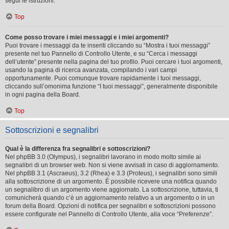
segui le istruzioni.
Top
Come posso trovare i miei messaggi e i miei argomenti?
Puoi trovare i messaggi da te inseriti cliccando su “Mostra i tuoi messaggi”
presente nel tuo Pannello di Controllo Utente, e su “Cerca i messaggi
dell’utente” presente nella pagina del tuo profilo. Puoi cercare i tuoi argomenti,
usando la pagina di ricerca avanzata, compilando i vari campi
opportunamente. Puoi comunque trovare rapidamente i tuoi messaggi,
cliccando sull’omonima funzione “I tuoi messaggi”, generalmente disponibile
in ogni pagina della Board.
Top
Sottoscrizioni e segnalibri
Qual è la differenza fra segnalibri e sottoscrizioni?
Nel phpBB 3.0 (Olympus), i segnalibri lavorano in modo molto simile ai
segnalibri di un browser web. Non si viene avvisati in caso di aggiornamento.
Nel phpBB 3.1 (Ascraeus), 3.2 (Rhea) e 3.3 (Proteus), i segnalibri sono simili
alla sottoscrizione di un argomento. È possibile ricevere una notifica quando
un segnalibro di un argomento viene aggiornato. La sottoscrizione, tuttavia, ti
comunicherà quando c’è un aggiornamento relativo a un argomento o in un
forum della Board. Opzioni di notifica per segnalibri e sottoscrizioni possono
essere configurate nel Pannello di Controllo Utente, alla voce “Preferenze”.