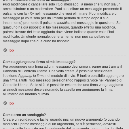
Puoi modificare o cancellare solo i tuoi messaggi, a meno che tu non sia un
amministratore o un moderatore. Puoi cancellare un messaggio premendo il
pulsante con la «X» nel messaggio che vuoi eliminare. Puoi modificare un
messaggio (a volte solo per un limitato periodo di tempo dopo il suo
inserimento) premendo il pulsante
modifica
nel messaggio in questione. Se
qualcuno ha già risposto al tuo messaggio, quando effettui una modifica,
potresti trovare del testo aggiunto dove viene indicato quante volte l’hai
modificato. Un utente normale, generalmente, non può cancellare un
messaggio dopo che qualcuno ha risposto.
Top
Come aggiungo una firma ai miei messaggi?
Per aggiungere una firma ad un messaggio devi prima crearne una tramite il
Pannello di Controllo Utente. Una volta creata, è possibile selezionare
l’opzione
Aggiungi la firma
nel modulo di invio. È inoltre possibile aggiungere
una firma a tutti i tuoi messaggi selezionando l’apposita voce nel Pannello di
Controllo Utente. Se lo si fa, è possibile evitare che una firma venga aggiunta
ai singoli messaggi deselezionando la casella per aggiungere la firma
all’interno del modulo di invio.
Top
Come creo un sondaggio?
Creare un sondaggio è facile: quando inizi un nuovo argomento (o quando
modifichi il primo messaggio di un argomento, se ti è permesso) dovresti
vedere, sotto lo spazio per l’inserimento del messaggio, un riquadro dal titolo