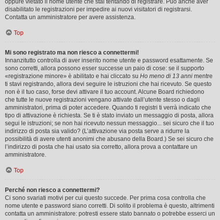
oppure vietato il nome utente che stai tentando di registrare. Può anche aver
disabilitato le registrazioni per impedire ai nuovi visitatori di registrarsi.
Contatta un amministratore per avere assistenza.
Top
Mi sono registrato ma non riesco a connettermi!
Innanzitutto controlla di aver inserito nome utente e password esattamente. Se
sono corretti, allora possono esser successe un paio di cose: se il supporto
«registrazione minore» è abilitato e hai cliccato su
Ho meno di 13 anni
mentre
ti stavi registrando, allora devi seguire le istruzioni che hai ricevuto. Se questo
non è il tuo caso, forse devi attivare il tuo account. Alcune Board richiedono
che tutte le nuove registrazioni vengano attivate dall’utente stesso o dagli
amministratori, prima di poter accedere. Quando ti registri ti verrà indicato che
tipo di attivazione è richiesta. Se ti è stato inviato un messaggio di posta, allora
segui le istruzioni; se non hai ricevuto nessun messaggio... sei sicuro che il tuo
indirizzo di posta sia valido? (L’attivazione via posta serve a ridurre la
possibilità di avere utenti anonimi che abusano della Board.) Se sei sicuro che
l’indirizzo di posta che hai usato sia corretto, allora prova a contattare un
amministratore.
Top
Perché non riesco a connettermi?
Ci sono svariati motivi per cui questo succede. Per prima cosa controlla che
nome utente e password siano corretti. Di solito il problema è questo, altrimenti
contatta un amministratore: potresti essere stato bannato o potrebbe esserci un