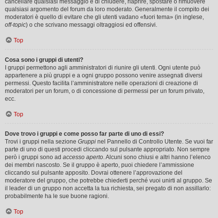
cancellare qualsiasi messaggio e di chiudere, riaprire, spostare o rimuovere
qualsiasi argomento del forum da loro moderato. Generalmente il compito dei
moderatori è quello di evitare che gli utenti vadano «fuori tema» (in inglese,
off-topic
) o che scrivano messaggi oltraggiosi ed offensivi.
Top
Cosa sono i gruppi di utenti?
I gruppi permettono agli amministratori di riunire gli utenti. Ogni utente può
appartenere a più gruppi e a ogni gruppo possono venire assegnati diversi
permessi. Questo facilita l’amministratore nelle operazioni di creazione di
moderatori per un forum, o di concessione di permessi per un forum privato,
ecc.
Top
Dove trovo i gruppi e come posso far parte di uno di essi?
Trovi i gruppi nella sezione
Gruppi
nel Pannello di Controllo Utente. Se vuoi far
parte di uno di questi procedi cliccando sul pulsante appropriato. Non sempre
però i gruppi sono ad
accesso aperto
. Alcuni sono chiusi e altri hanno l’elenco
dei membri nascosto. Se il gruppo è aperto, puoi chiedere l’ammissione
cliccando sul pulsante apposito. Dovrai ottenere l’approvazione del
moderatore del gruppo, che potrebbe chiederti perché vuoi unirti al gruppo. Se
il leader di un gruppo non accetta la tua richiesta, sei pregato di non assillarlo:
probabilmente ha le sue buone ragioni.
Top