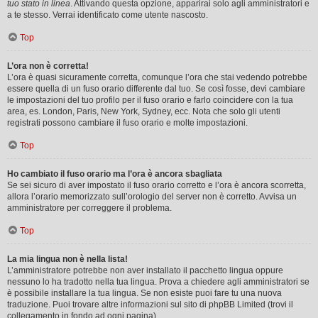
tuo stato in linea
. Attivando questa opzione, apparirai solo agli amministratori e
a te stesso. Verrai identificato come utente nascosto.
Top
L’ora non è corretta!
L’ora è quasi sicuramente corretta, comunque l’ora che stai vedendo potrebbe
essere quella di un fuso orario differente dal tuo. Se così fosse, devi cambiare
le impostazioni del tuo profilo per il fuso orario e farlo coincidere con la tua
area, es. London, Paris, New York, Sydney, ecc. Nota che solo gli utenti
registrati possono cambiare il fuso orario e molte impostazioni.
Top
Ho cambiato il fuso orario ma l’ora è ancora sbagliata
Se sei sicuro di aver impostato il fuso orario corretto e l’ora è ancora scorretta,
allora l’orario memorizzato sull’orologio del server non è corretto. Avvisa un
amministratore per correggere il problema.
Top
La mia lingua non è nella lista!
L’amministratore potrebbe non aver installato il pacchetto lingua oppure
nessuno lo ha tradotto nella tua lingua. Prova a chiedere agli amministratori se
è possibile installare la tua lingua. Se non esiste puoi fare tu una nuova
traduzione. Puoi trovare altre informazioni sul sito di phpBB Limited (trovi il
collegamento in fondo ad ogni pagina).