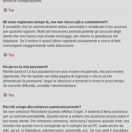
errore di configurazione.
Top
Mi sono registrato tempo fa, ma non riesco più a connettermi?!
È possibile che un amministratore abbia cancellato o disattivato il tuo account
per qualche ragione. Molti siti rimuovono periodicamente gli account degli
utenti che non hanno mai inviato messaggi, per ridurre la grandezza del
database. Se il motivo è quest’ultimo registrati nuovamente e cerca di farti
coinvolgere maggiormente nelle discussioni.
Top
Ho perso la mia password!
Niente panico! La tua password non può essere recuperata, ma può essere
rigenerata. Per far questo vai nella pagina di ingresso e clicca su
Ho
dimenticato la password
, segui le istruzioni e tornerai in linea in poco tempo.
Se riscontri difficoltà, contatta l’amministratore.
Top
Perché vengo disconnesso automaticamente?
Se non selezioni
Ricordami
quando effettui il login, il sistema ti terrà connesso
per un periodo prestabilito. Questo serve a evitare che qualcuno possa usare il
tuo nome utente. Per rimanere connesso, seleziona l’opzione quando entri, ma
ricorda che questo non è consigliato se ti colleghi da un PC usato anche da
altri, ad es. in biblioteca, Internet point, università, ecc. Se non vedi il checkbox,