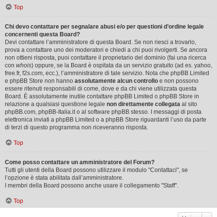
Top
Chi devo contattare per segnalare abusi e/o per questioni d’ordine legale
concernenti questa Board?
Devi contattare l’amministratore di questa Board. Se non riesci a trovarlo,
prova a contattare uno dei moderatori e chiedi a chi puoi rivolgerti. Se ancora
non ottieni risposta, puoi contattare il proprietario del dominio (fai una ricerca
con
whois
) oppure, se la Board è ospitata da un servizio gratuito (ad es. yahoo,
free.fr, f2s.com, ecc.), l’amministratore di tale servizio. Nota che phpBB Limited
e phpBB Store non hanno
assolutamente alcun controllo
e non possono
essere ritenuti responsabili di come, dove e da chi viene utilizzata questa
Board. È assolutamente inutile contattare phpBB Limited o phpBB Store in
relazione a qualsiasi questione legale
non direttamente collegata
al sito
phpBB.com, phpBB-Italia.it o al software phpBB stesso. I messaggi di posta
elettronica inviati a phpBB Limited o a phpBB Store riguardanti l’uso da parte
di terzi di questo programma non riceveranno risposta.
Top
Come posso contattare un amministratore del Forum?
Tutti gli utenti della Board possono utilizzare il modulo "Contattaci", se
l’opzione è stata abilitata dall’amministratore.
I membri della Board possono anche usare il collegamento "Staff".
Top