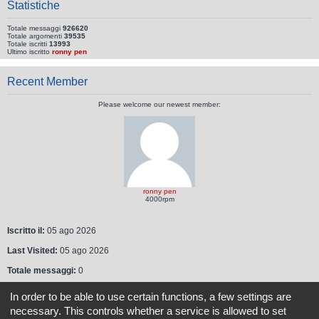
Statistiche
Totale messaggi
926620
Totale argomenti
39535
Totale iscritti
13993
Ultimo iscritto
ronny pen
Recent Member
Please welcome our newest member:
ronny pen
4000rpm
Iscritto il:
05 ago 2026
Last Visited:
05 ago 2026
Totale messaggi:
0
In order to be able to use certain functions, a few settings are
Indice
Tutti gli orari sono
UTC+02:00
necessary. This controls whether a service is allowed to set