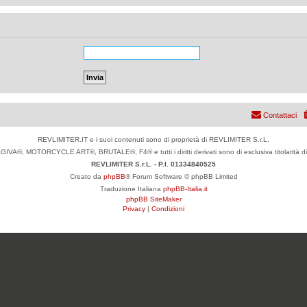
Contattaci
REVLIMITER.IT e i suoi contenuti sono di proprietà di REVLIMITER S.r.L.
IVA®, MOTORCYCLE ART®, BRUTALE®, F4® e tutti i diritti derivati sono di esclusiva titolari
REVLIMITER S.r.L. - P.I. 01334840525
Creato da
phpBB
® Forum Software © phpBB Limited
Traduzione Italiana
phpBB-Italia.it
phpBB SiteMaker
Privacy
|
Condizioni