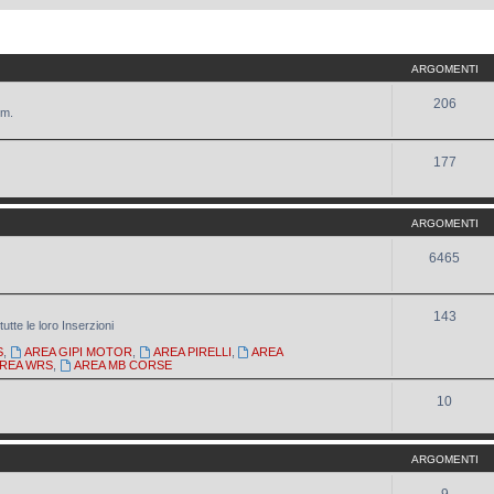
ARGOMENTI
206
um.
177
ARGOMENTI
6465
143
utte le loro Inserzioni
S
,
AREA GIPI MOTOR
,
AREA PIRELLI
,
AREA
REA WRS
,
AREA MB CORSE
10
ARGOMENTI