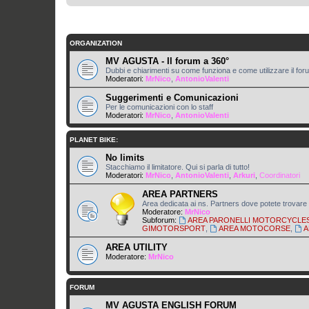
ORGANIZATION
MV AGUSTA - Il forum a 360°
Dubbi e chiarimenti su come funziona e come utilizzare il for
Moderatori:
MrNico
,
AntonioValenti
Suggerimenti e Comunicazioni
Per le comunicazioni con lo staff
Moderatori:
MrNico
,
AntonioValenti
PLANET BIKE:
No limits
Stacchiamo il limitatore. Qui si parla di tutto!
Moderatori:
MrNico
,
AntonioValenti
,
Arkuri
,
Coordinatori
AREA PARTNERS
Area dedicata ai ns. Partners dove potete trovare t
Moderatore:
MrNico
Subforum:
AREA PARONELLI MOTORCYCLE
GIMOTORSPORT
,
AREA MOTOCORSE
,
A
AREA UTILITY
Moderatore:
MrNico
FORUM
MV AGUSTA ENGLISH FORUM