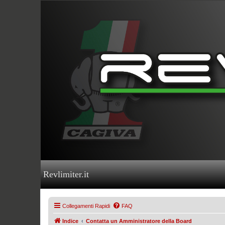
Revlimiter.it
Collegamenti Rapidi
FAQ
Indice
Contatta un Amministratore della Board