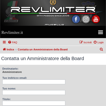
Revlimiter.it
FAQ
Iscriviti
Login
C
Indice
Contatta un Amministratore della Board
e
Contatta un Amministratore della Board
r
c
Destinatario:
Amministratore
a
Tuo indirizzo email:
Tuo nome:
Titolo: