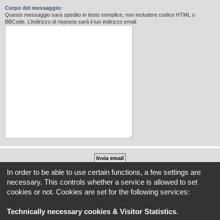
Corpo del messaggio:
Questo messaggio sarà spedito in testo semplice, non includere codice HTML o
BBCode. L’indirizzo di risposta sarà il tuo indirizzo email.
In order to be able to use certain functions, a few settings are
Indice
Tutti gli orari sono
UTC+02:00
necessary. This controls whether a service is allowed to set
cookies or not. Cookies are set for the following services:
REVLIMITER.IT e i suoi contenuti sono di proprietà di REVLIMITER S.r.L.
I marchi MV AGUSTA®, CAGIVA®, MOTORCYCLE ART®, BRUTALE®, F4® e tutti i diritti
Technically necessary cookies & Visitor Statistics
.
derivati sono di esclusiva titolarità di MV AGUSTA MOTOR SPA