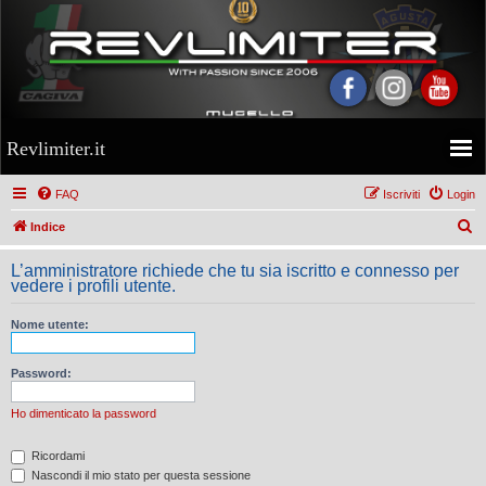
Revlimiter.it
FAQ
Iscriviti
Login
C
Indice
e
L’amministratore richiede che tu sia iscritto e connesso per
r
vedere i profili utente.
c
Nome utente:
a
Password:
Ho dimenticato la password
Ricordami
Nascondi il mio stato per questa sessione