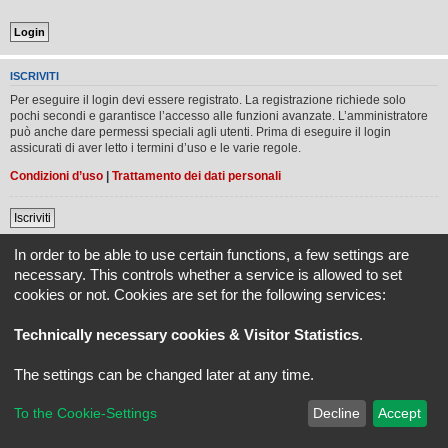
ISCRIVITI
Per eseguire il login devi essere registrato. La registrazione richiede solo
pochi secondi e garantisce l’accesso alle funzioni avanzate. L’amministratore
può anche dare permessi speciali agli utenti. Prima di eseguire il login
assicurati di aver letto i termini d’uso e le varie regole.
Condizioni d’uso
|
Trattamento dei dati personali
Iscriviti
In order to be able to use certain functions, a few settings are
Indice
Tutti gli orari sono
UTC+02:00
necessary. This controls whether a service is allowed to set
cookies or not. Cookies are set for the following services:
REVLIMITER.IT e i suoi contenuti sono di proprietà di REVLIMITER S.r.L.
I marchi MV AGUSTA®, CAGIVA®, MOTORCYCLE ART®, BRUTALE®, F4® e tutti i diritti
Technically necessary cookies & Visitor Statistics
.
derivati sono di esclusiva titolarità di MV AGUSTA MOTOR SPA
REVLIMITER S.r.L. - P.I. 01334840525
The settings can be changed later at any time.
Creato da
phpBB
® Forum Software © phpBB Limited
Traduzione Italiana
phpBB-Italia.it
phpBB SiteMaker
To the Cookie-Settings
Decline
Accept
Privacy
|
Condizioni