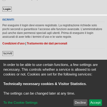
ISCRIVITI
Per eseguire il login devi essere registrato. La registrazione richiede solo
pochi secondi e garantisce l’accesso alle funzioni avanzate. L’amministratore
può anche dare permessi speciali agli utenti. Prima di eseguire il login
assicurati di aver letto i termini d’uso e le varie regole.
Condizioni d’uso
|
Trattamento dei dati personali
Iscriviti
In order to be able to use certain functions, a few settings are
Indice
Tutti gli orari sono
UTC+02:00
necessary. This controls whether a service is allowed to set
cookies or not. Cookies are set for the following services:
REVLIMITER.IT e i suoi contenuti sono di proprietà di REVLIMITER S.r.L.
I marchi MV AGUSTA®, CAGIVA®, MOTORCYCLE ART®, BRUTALE®, F4® e tutti i diritti
Technically necessary cookies & Visitor Statistics
.
derivati sono di esclusiva titolarità di MV AGUSTA MOTOR SPA
REVLIMITER S.r.L. - P.I. 01334840525
The settings can be changed later at any time.
Creato da
phpBB
® Forum Software © phpBB Limited
Traduzione Italiana
phpBB-Italia.it
phpBB SiteMaker
To the Cookie-Settings
Decline
Accept
Privacy
|
Condizioni