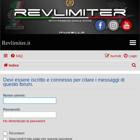
Revlimiter.it
FAQ
Iscriviti
Login
C
Indice
e
Devi essere iscritto e connesso per citare i messaggi di
r
questo forum.
c
a
Nome utente:
Password:
Ho dimenticato la password
Ricordami
Nascondi il mio stato per questa sessione