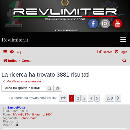
Revlimiter.it
FAQ
Iscriviti
Login
C
Indice
Cerca
e
La ricerca ha trovato 3881 risultati
r
Vai alla ricerca avanzata
c
Cerca
Ricerca avanzata
a
Pagina
1
di
259
1
2
3
4
5
259
Pro
La ricerca ha trovato 3881 risultati
…
da
SamuelVega
18/07/2026, 18:38
Forum:
MV AGUSTA - Il forum a 360°
Argomento:
Bobine morte
Risposte:
1
Visite :
838