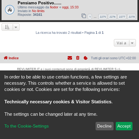
Pensiamo Positivo......
Ultimo messaggio da
fiodor
«
oggi, 15:33
Inviato in
No limits
Risposte:
34161
1
2275
2276
2277
2278
…
La ricerca ha trovato 2 risultati • Pagina
1
di
1
Vai a
Indice
Tutti gli orari sono
UTC+02:00
REVLIMITER.IT e i suoi contenuti sono di proprietà di REVLIMITER S.r.L.
I marchi MV AGUSTA®, CAGIVA®, MOTORCYCLE ART®, BRUTALE®, F4® e tutti i diritti
In order to be able to use certain functions, a few settings are
derivati sono di esclusiva titolarità di MV AGUSTA MOTOR SPA
necessary. This controls whether a service is allowed to set
REVLIMITER S.r.L. - P.I. 01334840525
cookies or not. Cookies are set for the following services:
Creato da
phpBB
® Forum Software © phpBB Limited
Traduzione Italiana
phpBB-Italia.it
Technically necessary cookies & Visitor Statistics
.
phpBB SiteMaker
Privacy
|
Condizioni
The settings can be changed later at any time.
To the Cookie-Settings
Decline
Accept