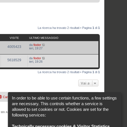
La ricerca ha trovato 2 risultati • Pagina
1
di
1
VISITE
ULTIMO MESSAGGIO
da
fiodor
4005423
ieri, 19:27
da
fiodor
5618529
ieri, 19:26
La ricerca ha trovato 2 risultati • Pagina
1
di
1
Vai a
Cancella cookie
Cookie-Settings
Tutti gli orari sono
UTC+02:00
In order to be able to use certain functions, a few settings
are necessary. This controls whether a service is
allowed to set cookies or not. Cookies are set for the
tà di MV AGUSTA MOTOR SPA
following services:
Technically necessary cookies & Visitor Statistics
.