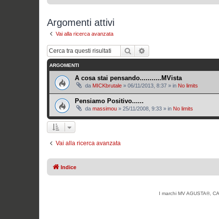
Argomenti attivi
Vai alla ricerca avanzata
Cerca
Ricerca avanzata
ARGOMENTI
A cosa stai pensando...........MVista
da
MICKbrutale
»
06/11/2013, 8:37
» in
No limits
Pensiamo Positivo......
da
massimou
»
25/11/2008, 9:33
» in
No limits
Vai alla ricerca avanzata
Indice
I marchi MV AGUSTA®, CAG