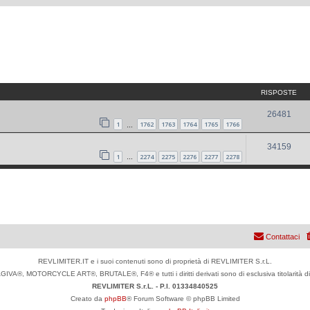
RISPOSTE
26481
1
1762
1763
1764
1765
1766
…
34159
1
2274
2275
2276
2277
2278
…
Contattaci
REVLIMITER.IT e i suoi contenuti sono di proprietà di REVLIMITER S.r.L.
IVA®, MOTORCYCLE ART®, BRUTALE®, F4® e tutti i diritti derivati sono di esclusiva titolari
REVLIMITER S.r.L. - P.I. 01334840525
Creato da
phpBB
® Forum Software © phpBB Limited