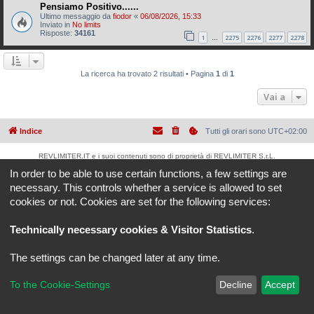
Pensiamo Positivo......
Ultimo messaggio da
fiodor
«
06/08/2026, 15:33
Inviato in
No limits
Risposte:
34161
1
2275
2276
2277
2278
…
La ricerca ha trovato 2 risultati • Pagina
1
di
1
Vai a
Indice
Tutti gli orari sono
UTC+02:00
REVLIMITER.IT e i suoi contenuti sono di proprietà di REVLIMITER S.r.L.
I marchi MV AGUSTA®, CAGIVA®, MOTORCYCLE ART®, BRUTALE®, F4® e tutti i diritti
In order to be able to use certain functions, a few settings are
derivati sono di esclusiva titolarità di MV AGUSTA MOTOR SPA
necessary. This controls whether a service is allowed to set
REVLIMITER S.r.L. - P.I. 01334840525
cookies or not. Cookies are set for the following services:
Creato da
phpBB
® Forum Software © phpBB Limited
Traduzione Italiana
phpBB-Italia.it
Technically necessary cookies & Visitor Statistics
.
phpBB SiteMaker
Privacy
|
Condizioni
The settings can be changed later at any time.
To the Cookie-Settings
Decline
Accept