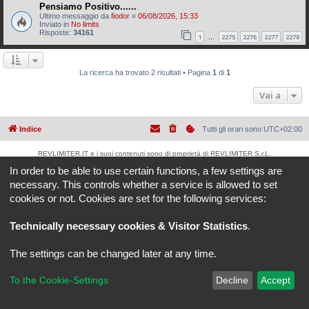
Pensiamo Positivo......
Ultimo messaggio da
fiodor
«
06/08/2026, 15:33
Inviato in
No limits
Risposte:
34161
1
2275
2276
2277
2278
…
La ricerca ha trovato 2 risultati • Pagina
1
di
1
Vai a
Indice
Tutti gli orari sono
UTC+02:00
REVLIMITER.IT e i suoi contenuti sono di proprietà di REVLIMITER S.r.L.
I marchi MV AGUSTA®, CAGIVA®, MOTORCYCLE ART®, BRUTALE®, F4® e tutti i diritti
In order to be able to use certain functions, a few settings are
derivati sono di esclusiva titolarità di MV AGUSTA MOTOR SPA
necessary. This controls whether a service is allowed to set
REVLIMITER S.r.L. - P.I. 01334840525
cookies or not. Cookies are set for the following services:
Creato da
phpBB
® Forum Software © phpBB Limited
Traduzione Italiana
phpBB-Italia.it
Technically necessary cookies & Visitor Statistics
.
phpBB SiteMaker
Privacy
|
Condizioni
The settings can be changed later at any time.
To the Cookie-Settings
Decline
Accept