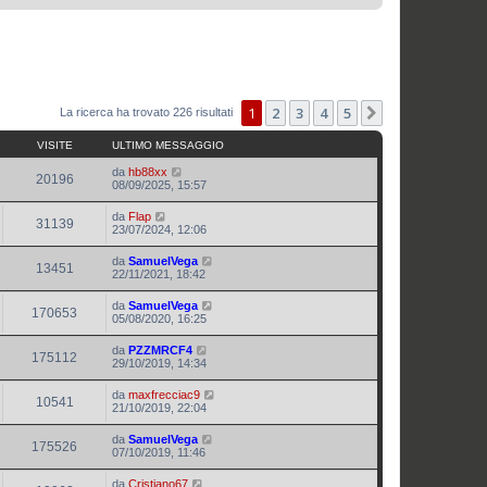
1
2
3
4
5
Prossimo
La ricerca ha trovato 226 risultati
VISITE
ULTIMO MESSAGGIO
da
hb88xx
20196
08/09/2025, 15:57
da
Flap
31139
23/07/2024, 12:06
da
SamuelVega
13451
22/11/2021, 18:42
da
SamuelVega
170653
05/08/2020, 16:25
da
PZZMRCF4
175112
29/10/2019, 14:34
da
maxfrecciac9
10541
21/10/2019, 22:04
da
SamuelVega
175526
07/10/2019, 11:46
da
Cristiano67