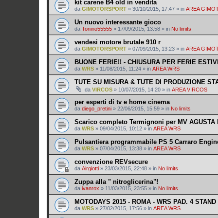
kit carene B4 old in vendita
da
GIMOTORSPORT
»
30/10/2015, 17:47
» in
AREA GIMO
Un nuovo interessante gioco
da
Tonino55555
»
17/09/2015, 13:58
» in
No limits
vendesi motore brutale 910 r
da
GIMOTORSPORT
»
07/09/2015, 13:23
» in
AREA GIMO
BUONE FERIE!! - CHIUSURA PER FERIE ESTIVE
da
WRS
»
11/08/2015, 11:24
» in
AREA WRS
TUTE SU MISURA & TUTE DI PRODUZIONE S
da
VIRCOS
»
10/07/2015, 14:20
» in
AREA VIRCOS
per esperti di tv e home cinema
da
diego_pretini
»
22/06/2015, 15:59
» in
No limits
Scarico completo Termignoni per MV AGUSTA F
da
WRS
»
09/04/2015, 10:12
» in
AREA WRS
Pulsantiera programmabile PS 5 Carraro Engin
da
WRS
»
07/04/2015, 13:38
» in
AREA WRS
convenzione REVsecure
da
Airgiotti
»
23/03/2015, 22:48
» in
No limits
Zuppa alla " nitroglicerina"!
da
ivanrox
»
11/03/2015, 23:55
» in
No limits
MOTODAYS 2015 - ROMA - WRS PAD. 4 STAND
da
WRS
»
27/02/2015, 17:56
» in
AREA WRS