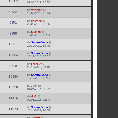
10362
07/08/2019, 10:20
da
Valeryan
9722
16/07/2019, 15:14
da
dcorso0
9851
29/06/2019, 11:35
da
Iceman
9988
14/06/2019, 16:31
da
SamuelVega
10317
11/01/2019, 16:48
da
SamuelVega
10804
13/12/2018, 13:33
da
Frankie
9740
28/11/2018, 23:16
da
SamuelVega
10380
15/10/2018, 19:14
da
Jack
10718
01/05/2018, 14:06
da
GIG
11416
09/03/2018, 23:40
da
SamuelVega
11973
15/11/2017, 20:39