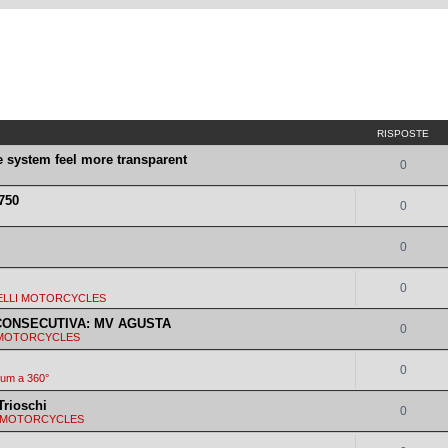
RISPOSTE
system feel more transparent
0
 750
0
0
0
ELLI MOTORCYCLES
CONSECUTIVA: MV AGUSTA
0
 MOTORCYCLES
0
rum a 360°
Trioschi
0
I MOTORCYCLES