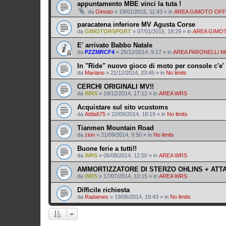
appuntamento MBE vinci la tuta !
da
Gimoto
»
19/01/2015, 11:43
» in
AREA GIMOTO OF
paracatena inferiore MV Agusta Corse
da
GIMOTORSPORT
»
07/01/2015, 18:29
» in
AREA GIMO
E' arrivato Babbo Natale
da
PZZMRCF4
»
25/12/2014, 9:17
» in
AREA PARONELLI 
In "Ride" nuovo gioco di moto per console c'e' 
da
Mariano
»
21/12/2014, 23:45
» in
No limits
CERCHI ORIGINALI MV!!
da
WRS
»
19/12/2014, 17:12
» in
AREA WRS
Acquistare sul sito vcustoms
da
Attila675
»
22/09/2014, 18:19
» in
No limits
Tianmen Mountain Road
da
zion
»
21/09/2014, 9:50
» in
No limits
Buone ferie a tutti!!
da
WRS
»
06/08/2014, 12:50
» in
AREA WRS
AMMORTIZZATORE DI STERZO OHLINS + ATT
da
WRS
»
17/07/2014, 10:15
» in
AREA WRS
Difficile richiesta
da
Radames
»
19/06/2014, 19:43
» in
No limits