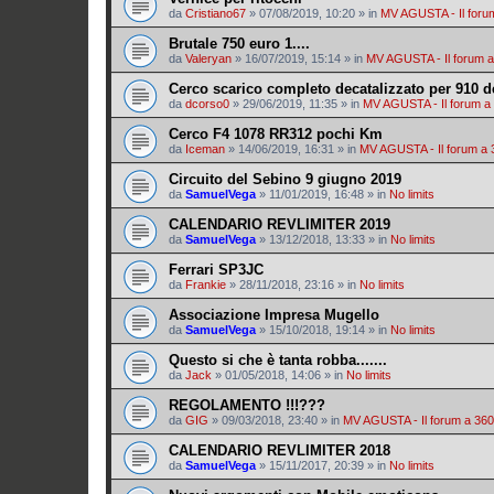
da
Cristiano67
»
07/08/2019, 10:20
» in
MV AGUSTA - Il foru
Brutale 750 euro 1....
da
Valeryan
»
16/07/2019, 15:14
» in
MV AGUSTA - Il forum a
Cerco scarico completo decatalizzato per 910 d
da
dcorso0
»
29/06/2019, 11:35
» in
MV AGUSTA - Il forum a
Cerco F4 1078 RR312 pochi Km
da
Iceman
»
14/06/2019, 16:31
» in
MV AGUSTA - Il forum a 
Circuito del Sebino 9 giugno 2019
da
SamuelVega
»
11/01/2019, 16:48
» in
No limits
CALENDARIO REVLIMITER 2019
da
SamuelVega
»
13/12/2018, 13:33
» in
No limits
Ferrari SP3JC
da
Frankie
»
28/11/2018, 23:16
» in
No limits
Associazione Impresa Mugello
da
SamuelVega
»
15/10/2018, 19:14
» in
No limits
Questo si che è tanta robba.......
da
Jack
»
01/05/2018, 14:06
» in
No limits
REGOLAMENTO !!!???
da
GIG
»
09/03/2018, 23:40
» in
MV AGUSTA - Il forum a 360
CALENDARIO REVLIMITER 2018
da
SamuelVega
»
15/11/2017, 20:39
» in
No limits