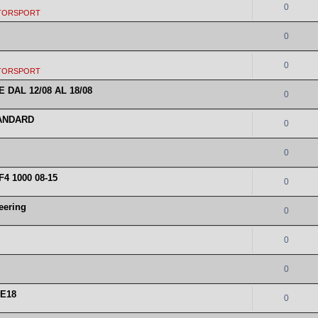
0
TORSPORT
0
0
TORSPORT
 DAL 12/08 AL 18/08
0
TANDARD
0
0
4 1000 08-15
0
eering
0
0
0
 E18
0