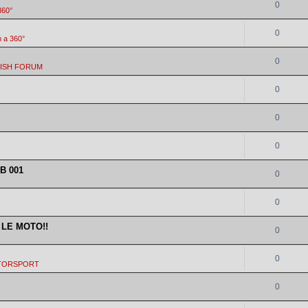
0
360°
0
 a 360°
0
LISH FORUM
0
0
0
RB 001
0
0
 LE MOTO!!
0
0
TORSPORT
0