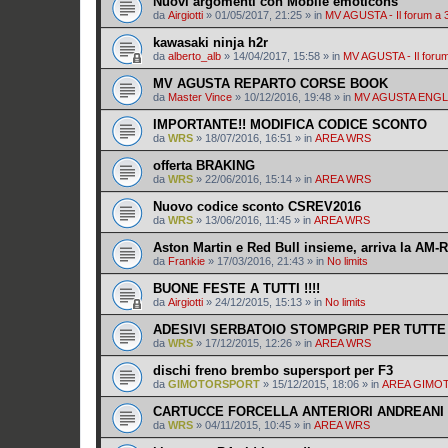
Nuovi argomenti con Mobile emoticons
da
Airgiotti
»
01/05/2017, 21:25
» in
MV AGUSTA - Il forum a 
kawasaki ninja h2r
da
alberto_alb
»
14/04/2017, 15:58
» in
MV AGUSTA - Il forum
MV AGUSTA REPARTO CORSE BOOK
da
Master Vince
»
10/12/2016, 19:48
» in
MV AGUSTA ENG
IMPORTANTE!! MODIFICA CODICE SCONTO
da
WRS
»
18/07/2016, 16:51
» in
AREA WRS
offerta BRAKING
da
WRS
»
22/06/2016, 15:14
» in
AREA WRS
Nuovo codice sconto CSREV2016
da
WRS
»
13/06/2016, 11:45
» in
AREA WRS
Aston Martin e Red Bull insieme, arriva la AM-
da
Frankie
»
17/03/2016, 21:43
» in
No limits
BUONE FESTE A TUTTI !!!!
da
Airgiotti
»
24/12/2015, 15:13
» in
No limits
ADESIVI SERBATOIO STOMPGRIP PER TUTTE
da
WRS
»
17/12/2015, 12:26
» in
AREA WRS
dischi freno brembo supersport per F3
da
GIMOTORSPORT
»
15/12/2015, 18:06
» in
AREA GIMO
CARTUCCE FORCELLA ANTERIORI ANDREANI
da
WRS
»
04/11/2015, 10:45
» in
AREA WRS