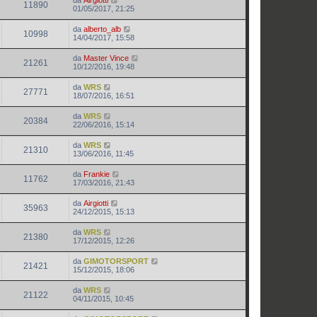
da
Airgiotti
11890
01/05/2017, 21:25
da
alberto_alb
10998
14/04/2017, 15:58
da
Master Vince
21261
10/12/2016, 19:48
da
WRS
27771
18/07/2016, 16:51
da
WRS
20384
22/06/2016, 15:14
da
WRS
21310
13/06/2016, 11:45
da
Frankie
11762
17/03/2016, 21:43
da
Airgiotti
35963
24/12/2015, 15:13
da
WRS
21380
17/12/2015, 12:26
da
GIMOTORSPORT
21421
15/12/2015, 18:06
da
WRS
21122
04/11/2015, 10:45