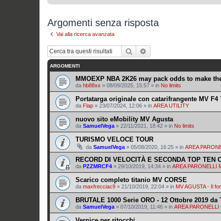
Argomenti senza risposta
Vai alla ricerca avanzata
Cerca
Ricerca avanzata
ARGOMENTI
MMOEXP NBA 2K26 may pack odds to make the 
da
hb88xx
»
08/09/2025, 15:57
» in
No limits
Portatarga originale con catarifrangente MV F4
da
Flap
»
23/07/2024, 12:06
» in
AREA UTILITY
nuovo sito eMobility MV Agusta
da
SamuelVega
»
22/11/2021, 18:42
» in
No limits
TURISMO VELOCE TOUR
da
SamuelVega
»
05/08/2020, 16:25
» in
AREA PARON
RECORD DI VELOCITÀ E SECONDA TOP TEN 
da
PZZMRCF4
»
29/10/2019, 14:34
» in
AREA PARONELLI
Scarico completo titanio MV CORSE
da
maxfrecciac9
»
21/10/2019, 22:04
» in
MV AGUSTA - Il fo
BRUTALE 1000 Serie ORO - 12 Ottobre 2019 da 
da
SamuelVega
»
07/10/2019, 11:46
» in
AREA PARONELL
Vernice per ritocchi