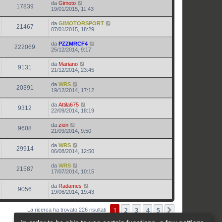
da
Gimoto
17839
19/01/2015, 11:43
da
GIMOTORSPORT
21467
07/01/2015, 18:29
da
PZZMRCF4
222069
25/12/2014, 9:17
da
Mariano
9131
21/12/2014, 23:45
da
WRS
20391
19/12/2014, 17:12
da
Attila675
9312
22/09/2014, 18:19
da
zion
9608
21/09/2014, 9:50
da
WRS
29914
06/08/2014, 12:50
da
WRS
21587
17/07/2014, 10:15
da
Radames
9056
19/06/2014, 19:43
1
2
3
4
5
Prossimo
La ricerca ha trovato 226 risultati