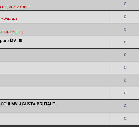
0
FERTE&DOMANDE
0
TORSPORT
0
MOTORCYCLES
pure MV !!!!
0
0
0
0
0
ACCHI MV AGUSTA BRUTALE
0
0