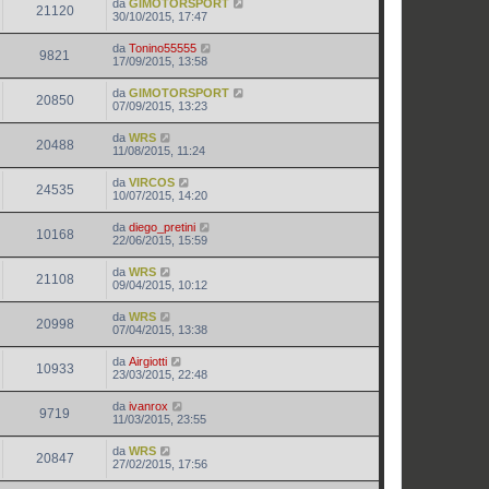
da
GIMOTORSPORT
21120
30/10/2015, 17:47
da
Tonino55555
9821
17/09/2015, 13:58
da
GIMOTORSPORT
20850
07/09/2015, 13:23
da
WRS
20488
11/08/2015, 11:24
da
VIRCOS
24535
10/07/2015, 14:20
da
diego_pretini
10168
22/06/2015, 15:59
da
WRS
21108
09/04/2015, 10:12
da
WRS
20998
07/04/2015, 13:38
da
Airgiotti
10933
23/03/2015, 22:48
da
ivanrox
9719
11/03/2015, 23:55
da
WRS
20847
27/02/2015, 17:56