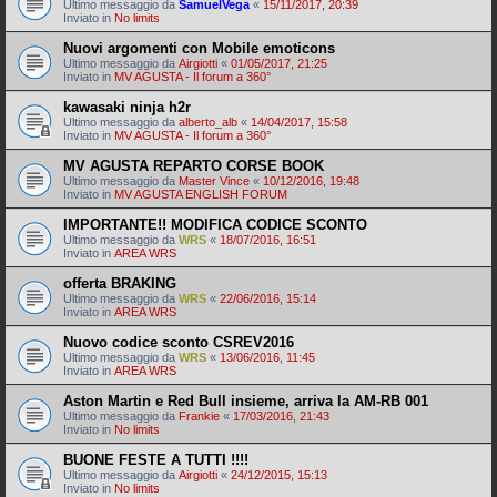
Ultimo messaggio da
SamuelVega
«
15/11/2017, 20:39
Inviato in
No limits
Nuovi argomenti con Mobile emoticons
Ultimo messaggio da
Airgiotti
«
01/05/2017, 21:25
Inviato in
MV AGUSTA - Il forum a 360°
kawasaki ninja h2r
Ultimo messaggio da
alberto_alb
«
14/04/2017, 15:58
Inviato in
MV AGUSTA - Il forum a 360°
MV AGUSTA REPARTO CORSE BOOK
Ultimo messaggio da
Master Vince
«
10/12/2016, 19:48
Inviato in
MV AGUSTA ENGLISH FORUM
IMPORTANTE!! MODIFICA CODICE SCONTO
Ultimo messaggio da
WRS
«
18/07/2016, 16:51
Inviato in
AREA WRS
offerta BRAKING
Ultimo messaggio da
WRS
«
22/06/2016, 15:14
Inviato in
AREA WRS
Nuovo codice sconto CSREV2016
Ultimo messaggio da
WRS
«
13/06/2016, 11:45
Inviato in
AREA WRS
Aston Martin e Red Bull insieme, arriva la AM-RB 001
Ultimo messaggio da
Frankie
«
17/03/2016, 21:43
Inviato in
No limits
BUONE FESTE A TUTTI !!!!
Ultimo messaggio da
Airgiotti
«
24/12/2015, 15:13
Inviato in
No limits