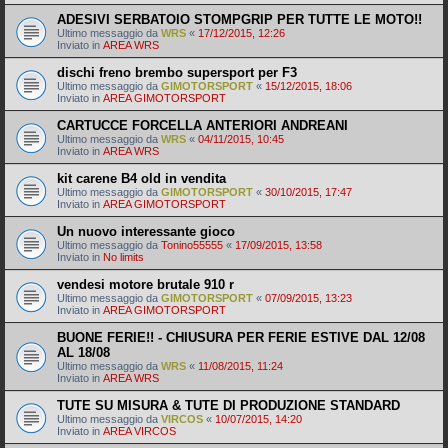
ADESIVI SERBATOIO STOMPGRIP PER TUTTE LE MOTO!!
Ultimo messaggio da
WRS
«
17/12/2015, 12:26
Inviato in
AREA WRS
dischi freno brembo supersport per F3
Ultimo messaggio da
GIMOTORSPORT
«
15/12/2015, 18:06
Inviato in
AREA GIMOTORSPORT
CARTUCCE FORCELLA ANTERIORI ANDREANI
Ultimo messaggio da
WRS
«
04/11/2015, 10:45
Inviato in
AREA WRS
kit carene B4 old in vendita
Ultimo messaggio da
GIMOTORSPORT
«
30/10/2015, 17:47
Inviato in
AREA GIMOTORSPORT
Un nuovo interessante gioco
Ultimo messaggio da
Tonino55555
«
17/09/2015, 13:58
Inviato in
No limits
vendesi motore brutale 910 r
Ultimo messaggio da
GIMOTORSPORT
«
07/09/2015, 13:23
Inviato in
AREA GIMOTORSPORT
BUONE FERIE!! - CHIUSURA PER FERIE ESTIVE DAL 12/08
AL 18/08
Ultimo messaggio da
WRS
«
11/08/2015, 11:24
Inviato in
AREA WRS
TUTE SU MISURA & TUTE DI PRODUZIONE STANDARD
Ultimo messaggio da
VIRCOS
«
10/07/2015, 14:20
Inviato in
AREA VIRCOS