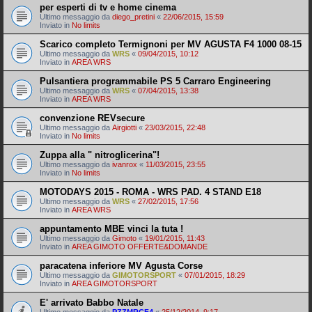
per esperti di tv e home cinema
Ultimo messaggio da
diego_pretini
«
22/06/2015, 15:59
Inviato in
No limits
Scarico completo Termignoni per MV AGUSTA F4 1000 08-15
Ultimo messaggio da
WRS
«
09/04/2015, 10:12
Inviato in
AREA WRS
Pulsantiera programmabile PS 5 Carraro Engineering
Ultimo messaggio da
WRS
«
07/04/2015, 13:38
Inviato in
AREA WRS
convenzione REVsecure
Ultimo messaggio da
Airgiotti
«
23/03/2015, 22:48
Inviato in
No limits
Zuppa alla " nitroglicerina"!
Ultimo messaggio da
ivanrox
«
11/03/2015, 23:55
Inviato in
No limits
MOTODAYS 2015 - ROMA - WRS PAD. 4 STAND E18
Ultimo messaggio da
WRS
«
27/02/2015, 17:56
Inviato in
AREA WRS
appuntamento MBE vinci la tuta !
Ultimo messaggio da
Gimoto
«
19/01/2015, 11:43
Inviato in
AREA GIMOTO OFFERTE&DOMANDE
paracatena inferiore MV Agusta Corse
Ultimo messaggio da
GIMOTORSPORT
«
07/01/2015, 18:29
Inviato in
AREA GIMOTORSPORT
E' arrivato Babbo Natale