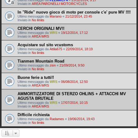
Ultimo messaggio da
PZZMRCF4
«
25/12/2014, 9:17
Inviato in
AREA PARONELLI MOTORCYCLES
In "Ride" nuovo gioco di moto per console c'e' pure MV !!!!
Ultimo messaggio da
Mariano
«
21/12/2014, 23:45
Inviato in
No limits
CERCHI ORIGINALI MV!!
Ultimo messaggio da
WRS
«
19/12/2014, 17:12
Inviato in
AREA WRS
Acquistare sul sito vcustoms
Ultimo messaggio da
Attila675
«
22/09/2014, 18:19
Inviato in
No limits
Tianmen Mountain Road
Ultimo messaggio da
zion
«
21/09/2014, 9:50
Inviato in
No limits
Buone ferie a tutti!!
Ultimo messaggio da
WRS
«
06/08/2014, 12:50
Inviato in
AREA WRS
AMMORTIZZATORE DI STERZO OHLINS + ATTACCHI MV
AGUSTA BRUTALE
Ultimo messaggio da
WRS
«
17/07/2014, 10:15
Inviato in
AREA WRS
Difficile richiesta
Ultimo messaggio da
Radames
«
19/06/2014, 19:43
Inviato in
No limits