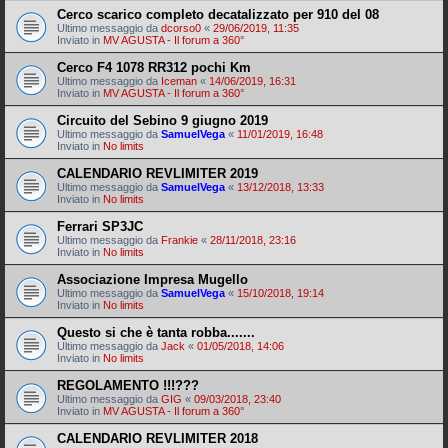
Cerco scarico completo decatalizzato per 910 del 08
Ultimo messaggio da
dcorso0
«
29/06/2019, 11:35
Inviato in
MV AGUSTA - Il forum a 360°
Cerco F4 1078 RR312 pochi Km
Ultimo messaggio da
Iceman
«
14/06/2019, 16:31
Inviato in
MV AGUSTA - Il forum a 360°
Circuito del Sebino 9 giugno 2019
Ultimo messaggio da
SamuelVega
«
11/01/2019, 16:48
Inviato in
No limits
CALENDARIO REVLIMITER 2019
Ultimo messaggio da
SamuelVega
«
13/12/2018, 13:33
Inviato in
No limits
Ferrari SP3JC
Ultimo messaggio da
Frankie
«
28/11/2018, 23:16
Inviato in
No limits
Associazione Impresa Mugello
Ultimo messaggio da
SamuelVega
«
15/10/2018, 19:14
Inviato in
No limits
Questo si che è tanta robba.......
Ultimo messaggio da
Jack
«
01/05/2018, 14:06
Inviato in
No limits
REGOLAMENTO !!!???
Ultimo messaggio da
GIG
«
09/03/2018, 23:40
Inviato in
MV AGUSTA - Il forum a 360°
CALENDARIO REVLIMITER 2018