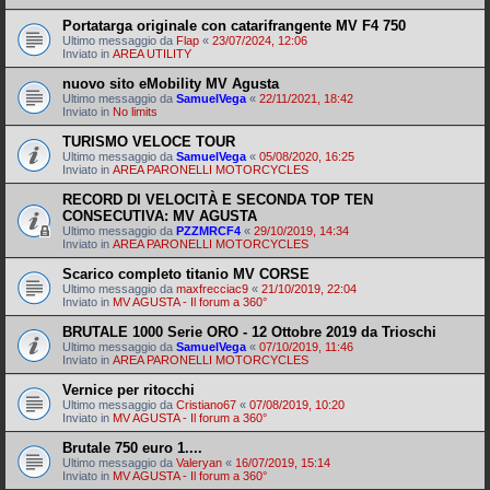
Portatarga originale con catarifrangente MV F4 750
Ultimo messaggio da
Flap
«
23/07/2024, 12:06
Inviato in
AREA UTILITY
nuovo sito eMobility MV Agusta
Ultimo messaggio da
SamuelVega
«
22/11/2021, 18:42
Inviato in
No limits
TURISMO VELOCE TOUR
Ultimo messaggio da
SamuelVega
«
05/08/2020, 16:25
Inviato in
AREA PARONELLI MOTORCYCLES
RECORD DI VELOCITÀ E SECONDA TOP TEN
CONSECUTIVA: MV AGUSTA
Ultimo messaggio da
PZZMRCF4
«
29/10/2019, 14:34
Inviato in
AREA PARONELLI MOTORCYCLES
Scarico completo titanio MV CORSE
Ultimo messaggio da
maxfrecciac9
«
21/10/2019, 22:04
Inviato in
MV AGUSTA - Il forum a 360°
BRUTALE 1000 Serie ORO - 12 Ottobre 2019 da Trioschi
Ultimo messaggio da
SamuelVega
«
07/10/2019, 11:46
Inviato in
AREA PARONELLI MOTORCYCLES
Vernice per ritocchi
Ultimo messaggio da
Cristiano67
«
07/08/2019, 10:20
Inviato in
MV AGUSTA - Il forum a 360°
Brutale 750 euro 1....
Ultimo messaggio da
Valeryan
«
16/07/2019, 15:14
Inviato in
MV AGUSTA - Il forum a 360°