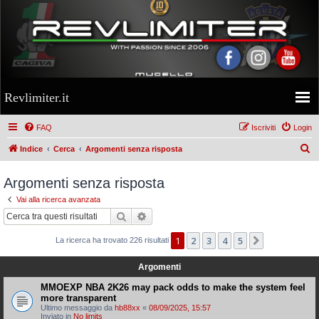
Revlimiter.it
FAQ
Iscriviti
Login
C
Indice
Cerca
Argomenti senza risposta
e
Argomenti senza risposta
r
Vai alla ricerca avanzata
c
Cerca
Ricerca avanzata
a
1
2
3
4
5
Prossimo
La ricerca ha trovato 226 risultati
Argomenti
MMOEXP NBA 2K26 may pack odds to make the system feel
more transparent
Ultimo messaggio da
hb88xx
«
08/09/2025, 15:57
Inviato in
No limits