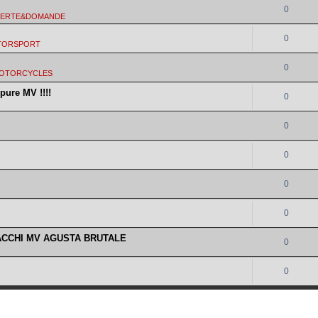
0
FERTE&DOMANDE
0
TORSPORT
0
MOTORCYCLES
pure MV !!!!
0
0
0
0
0
ACCHI MV AGUSTA BRUTALE
0
0