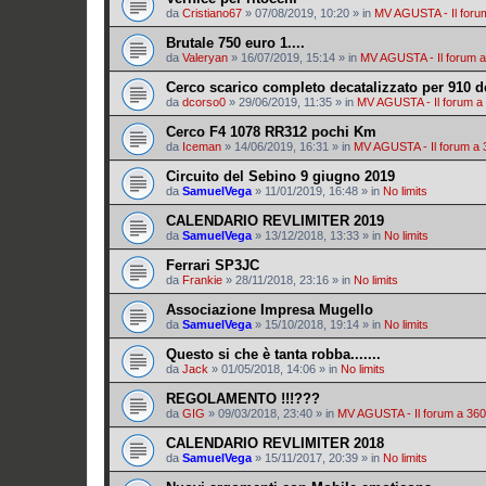
da
Cristiano67
»
07/08/2019, 10:20
» in
MV AGUSTA - Il foru
Brutale 750 euro 1....
da
Valeryan
»
16/07/2019, 15:14
» in
MV AGUSTA - Il forum a
Cerco scarico completo decatalizzato per 910 d
da
dcorso0
»
29/06/2019, 11:35
» in
MV AGUSTA - Il forum a
Cerco F4 1078 RR312 pochi Km
da
Iceman
»
14/06/2019, 16:31
» in
MV AGUSTA - Il forum a 
Circuito del Sebino 9 giugno 2019
da
SamuelVega
»
11/01/2019, 16:48
» in
No limits
CALENDARIO REVLIMITER 2019
da
SamuelVega
»
13/12/2018, 13:33
» in
No limits
Ferrari SP3JC
da
Frankie
»
28/11/2018, 23:16
» in
No limits
Associazione Impresa Mugello
da
SamuelVega
»
15/10/2018, 19:14
» in
No limits
Questo si che è tanta robba.......
da
Jack
»
01/05/2018, 14:06
» in
No limits
REGOLAMENTO !!!???
da
GIG
»
09/03/2018, 23:40
» in
MV AGUSTA - Il forum a 360
CALENDARIO REVLIMITER 2018
da
SamuelVega
»
15/11/2017, 20:39
» in
No limits