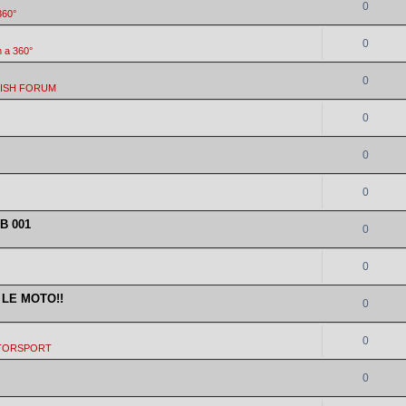
0
360°
0
 a 360°
0
LISH FORUM
0
0
0
RB 001
0
0
 LE MOTO!!
0
0
TORSPORT
0