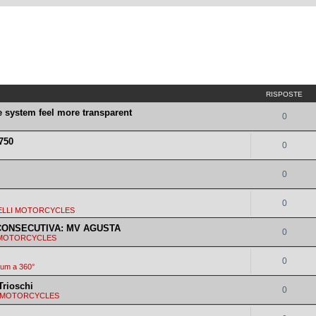
RISPOSTE
system feel more transparent
0
 750
0
0
0
ELLI MOTORCYCLES
CONSECUTIVA: MV AGUSTA
0
 MOTORCYCLES
0
rum a 360°
Trioschi
0
I MOTORCYCLES