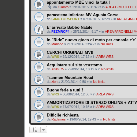
appuntamento MBE vinci la tuta !
da
Gimoto
»
19/01/2015, 11:43
» in
AREA GIMOTO OF
paracatena inferiore MV Agusta Corse
da
GIMOTORSPORT
»
07/01/2015, 18:29
» in
AREA GIMO
E' arrivato Babbo Natale
da
PZZMRCF4
»
25/12/2014, 9:17
» in
AREA PARONELLI 
In "Ride" nuovo gioco di moto per console c'e' 
da
Mariano
»
21/12/2014, 23:45
» in
No limits
CERCHI ORIGINALI MV!!
da
WRS
»
19/12/2014, 17:12
» in
AREA WRS
Acquistare sul sito vcustoms
da
Attila675
»
22/09/2014, 18:19
» in
No limits
Tianmen Mountain Road
da
zion
»
21/09/2014, 9:50
» in
No limits
Buone ferie a tutti!!
da
WRS
»
06/08/2014, 12:50
» in
AREA WRS
AMMORTIZZATORE DI STERZO OHLINS + ATT
da
WRS
»
17/07/2014, 10:15
» in
AREA WRS
Difficile richiesta
da
Radames
»
19/06/2014, 19:43
» in
No limits