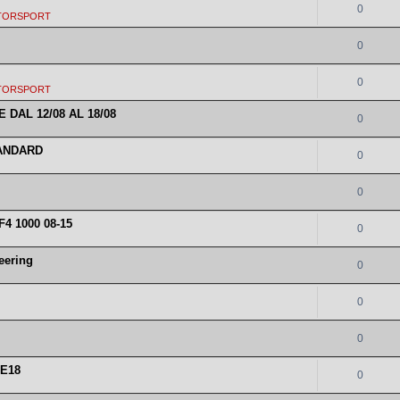
0
TORSPORT
0
0
TORSPORT
 DAL 12/08 AL 18/08
0
TANDARD
0
0
4 1000 08-15
0
eering
0
0
0
 E18
0