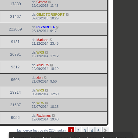
da
Gimoto
17839
19/01/2015, 11:43
da
GIMOTORSPORT
21467
07/01/2015, 18:29
da
PZZMRCF4
222069
25/12/2014, 9:17
da
Mariano
9131
21/12/2014, 23:45
da
WRS
20391
19/12/2014, 17:12
da
Attila675
9312
22/09/2014, 18:19
da
zion
9608
21/09/2014, 9:50
da
WRS
29914
06/08/2014, 12:50
da
WRS
21587
17/07/2014, 10:15
da
Radames
9056
19/06/2014, 19:43
1
2
3
4
5
Prossimo
La ricerca ha trovato 226 risultati