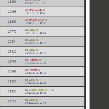
da
Airgiotti
11890
01/05/2017, 21:25
da
alberto_alb
10998
14/04/2017, 15:58
da
Master Vince
21261
10/12/2016, 19:48
da
WRS
27771
18/07/2016, 16:51
da
WRS
20384
22/06/2016, 15:14
da
WRS
21310
13/06/2016, 11:45
da
Frankie
11762
17/03/2016, 21:43
da
Airgiotti
35963
24/12/2015, 15:13
da
WRS
21380
17/12/2015, 12:26
da
GIMOTORSPORT
21421
15/12/2015, 18:06
da
WRS
21122
04/11/2015, 10:45