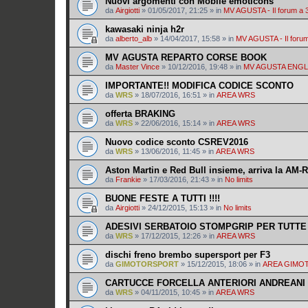
Nuovi argomenti con Mobile emoticons
da
Airgiotti
»
01/05/2017, 21:25
» in
MV AGUSTA - Il forum a 
kawasaki ninja h2r
da
alberto_alb
»
14/04/2017, 15:58
» in
MV AGUSTA - Il forum
MV AGUSTA REPARTO CORSE BOOK
da
Master Vince
»
10/12/2016, 19:48
» in
MV AGUSTA ENG
IMPORTANTE!! MODIFICA CODICE SCONTO
da
WRS
»
18/07/2016, 16:51
» in
AREA WRS
offerta BRAKING
da
WRS
»
22/06/2016, 15:14
» in
AREA WRS
Nuovo codice sconto CSREV2016
da
WRS
»
13/06/2016, 11:45
» in
AREA WRS
Aston Martin e Red Bull insieme, arriva la AM-
da
Frankie
»
17/03/2016, 21:43
» in
No limits
BUONE FESTE A TUTTI !!!!
da
Airgiotti
»
24/12/2015, 15:13
» in
No limits
ADESIVI SERBATOIO STOMPGRIP PER TUTTE
da
WRS
»
17/12/2015, 12:26
» in
AREA WRS
dischi freno brembo supersport per F3
da
GIMOTORSPORT
»
15/12/2015, 18:06
» in
AREA GIMO
CARTUCCE FORCELLA ANTERIORI ANDREANI
da
WRS
»
04/11/2015, 10:45
» in
AREA WRS