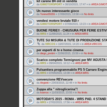
kit carene B4 old in vendita
da
GIMOTORSPORT
»
30/10/2015, 17:47
» in
AREA GIMO
Un nuovo interessante gioco
da
Tonino55555
»
17/09/2015, 13:58
» in
No limits
vendesi motore brutale 910 r
da
GIMOTORSPORT
»
07/09/2015, 13:23
» in
AREA GIMO
BUONE FERIE!! - CHIUSURA PER FERIE ESTIVE
da
WRS
»
11/08/2015, 11:24
» in
AREA WRS
TUTE SU MISURA & TUTE DI PRODUZIONE S
da
VIRCOS
»
10/07/2015, 14:20
» in
AREA VIRCOS
per esperti di tv e home cinema
da
diego_pretini
»
22/06/2015, 15:59
» in
No limits
Scarico completo Termignoni per MV AGUSTA F
da
WRS
»
09/04/2015, 10:12
» in
AREA WRS
Pulsantiera programmabile PS 5 Carraro Engin
da
WRS
»
07/04/2015, 13:38
» in
AREA WRS
convenzione REVsecure
da
Airgiotti
»
23/03/2015, 22:48
» in
No limits
Zuppa alla " nitroglicerina"!
da
ivanrox
»
11/03/2015, 23:55
» in
No limits
MOTODAYS 2015 - ROMA - WRS PAD. 4 STAND
da
WRS
»
27/02/2015, 17:56
» in
AREA WRS