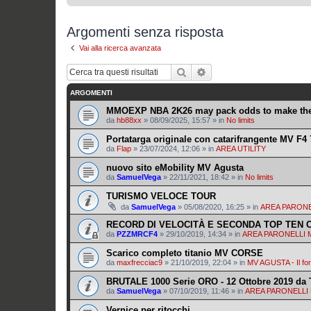
Argomenti senza risposta
Vai alla ricerca avanzata
Cerca
Ricerca avanzata
ARGOMENTI
MMOEXP NBA 2K26 may pack odds to make the 
da
hb88xx
»
08/09/2025, 15:57
» in
No limits
Portatarga originale con catarifrangente MV F4
da
Flap
»
23/07/2024, 12:06
» in
AREA UTILITY
nuovo sito eMobility MV Agusta
da
SamuelVega
»
22/11/2021, 18:42
» in
No limits
TURISMO VELOCE TOUR
da
SamuelVega
»
05/08/2020, 16:25
» in
AREA PARON
RECORD DI VELOCITÀ E SECONDA TOP TEN 
da
PZZMRCF4
»
29/10/2019, 14:34
» in
AREA PARONELLI
Scarico completo titanio MV CORSE
da
maxfrecciac9
»
21/10/2019, 22:04
» in
MV AGUSTA - Il fo
BRUTALE 1000 Serie ORO - 12 Ottobre 2019 da 
da
SamuelVega
»
07/10/2019, 11:46
» in
AREA PARONELL
Vernice per ritocchi