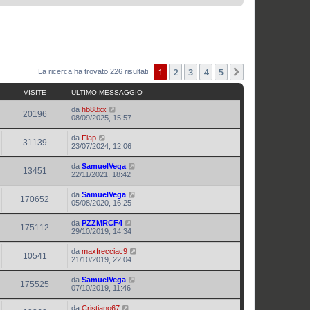
1
2
3
4
5
Prossimo
La ricerca ha trovato 226 risultati
VISITE
ULTIMO MESSAGGIO
da
hb88xx
20196
08/09/2025, 15:57
da
Flap
31139
23/07/2024, 12:06
da
SamuelVega
13451
22/11/2021, 18:42
da
SamuelVega
170652
05/08/2020, 16:25
da
PZZMRCF4
175112
29/10/2019, 14:34
da
maxfrecciac9
10541
21/10/2019, 22:04
da
SamuelVega
175525
07/10/2019, 11:46
da
Cristiano67