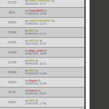
da
GIMOTORSPORT
21120
30/10/2015, 17:47
da
Tonino55555
9821
17/09/2015, 13:58
da
GIMOTORSPORT
20850
07/09/2015, 13:23
da
WRS
20488
11/08/2015, 11:24
da
VIRCOS
24535
10/07/2015, 14:20
da
diego_pretini
10168
22/06/2015, 15:59
da
WRS
21108
09/04/2015, 10:12
da
WRS
20998
07/04/2015, 13:38
da
Airgiotti
10933
23/03/2015, 22:48
da
ivanrox
9719
11/03/2015, 23:55
da
WRS
20847
27/02/2015, 17:56