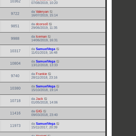
10362
07/08/2019, 10:20
da
Valeryan
9722
16/07/2019, 15:14
da
dcorso0
9851
29/06/2019, 11:35
da
Iceman
9988
14/06/2019, 16:31
da
SamuelVega
10317
11/01/2019, 16:48
da
SamuelVega
10804
13/12/2018, 13:33
da
Frankie
9740
28/11/2018, 23:16
da
SamuelVega
10380
15/10/2018, 19:14
da
Jack
10718
01/05/2018, 14:06
da
GIG
11416
09/03/2018, 23:40
da
SamuelVega
11973
15/11/2017, 20:39