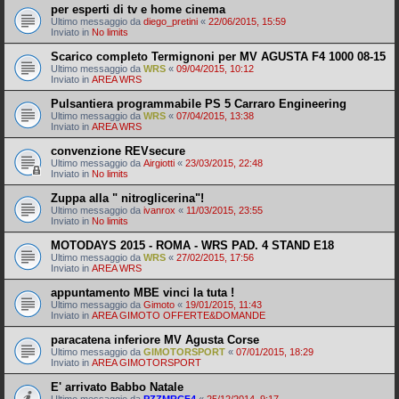
per esperti di tv e home cinema
Ultimo messaggio da
diego_pretini
«
22/06/2015, 15:59
Inviato in
No limits
Scarico completo Termignoni per MV AGUSTA F4 1000 08-15
Ultimo messaggio da
WRS
«
09/04/2015, 10:12
Inviato in
AREA WRS
Pulsantiera programmabile PS 5 Carraro Engineering
Ultimo messaggio da
WRS
«
07/04/2015, 13:38
Inviato in
AREA WRS
convenzione REVsecure
Ultimo messaggio da
Airgiotti
«
23/03/2015, 22:48
Inviato in
No limits
Zuppa alla " nitroglicerina"!
Ultimo messaggio da
ivanrox
«
11/03/2015, 23:55
Inviato in
No limits
MOTODAYS 2015 - ROMA - WRS PAD. 4 STAND E18
Ultimo messaggio da
WRS
«
27/02/2015, 17:56
Inviato in
AREA WRS
appuntamento MBE vinci la tuta !
Ultimo messaggio da
Gimoto
«
19/01/2015, 11:43
Inviato in
AREA GIMOTO OFFERTE&DOMANDE
paracatena inferiore MV Agusta Corse
Ultimo messaggio da
GIMOTORSPORT
«
07/01/2015, 18:29
Inviato in
AREA GIMOTORSPORT
E' arrivato Babbo Natale