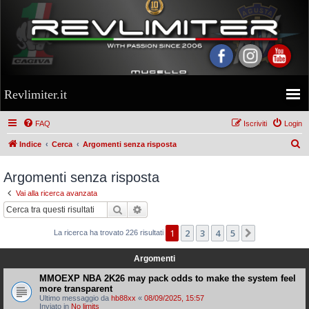
Revlimiter.it
FAQ
Iscriviti
Login
C
Indice
Cerca
Argomenti senza risposta
e
Argomenti senza risposta
r
Vai alla ricerca avanzata
c
Cerca
Ricerca avanzata
a
1
2
3
4
5
Prossimo
La ricerca ha trovato 226 risultati
Argomenti
MMOEXP NBA 2K26 may pack odds to make the system feel
more transparent
Ultimo messaggio da
hb88xx
«
08/09/2025, 15:57
Inviato in
No limits