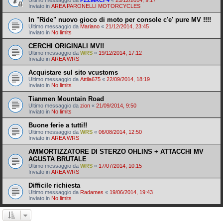
Ultimo messaggio da
PZZMRCF4
«
25/12/2014, 9:17
Inviato in
AREA PARONELLI MOTORCYCLES
In "Ride" nuovo gioco di moto per console c'e' pure MV !!!!
Ultimo messaggio da
Mariano
«
21/12/2014, 23:45
Inviato in
No limits
CERCHI ORIGINALI MV!!
Ultimo messaggio da
WRS
«
19/12/2014, 17:12
Inviato in
AREA WRS
Acquistare sul sito vcustoms
Ultimo messaggio da
Attila675
«
22/09/2014, 18:19
Inviato in
No limits
Tianmen Mountain Road
Ultimo messaggio da
zion
«
21/09/2014, 9:50
Inviato in
No limits
Buone ferie a tutti!!
Ultimo messaggio da
WRS
«
06/08/2014, 12:50
Inviato in
AREA WRS
AMMORTIZZATORE DI STERZO OHLINS + ATTACCHI MV
AGUSTA BRUTALE
Ultimo messaggio da
WRS
«
17/07/2014, 10:15
Inviato in
AREA WRS
Difficile richiesta
Ultimo messaggio da
Radames
«
19/06/2014, 19:43
Inviato in
No limits