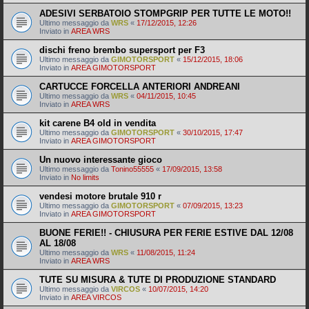
ADESIVI SERBATOIO STOMPGRIP PER TUTTE LE MOTO!!
Ultimo messaggio da
WRS
«
17/12/2015, 12:26
Inviato in
AREA WRS
dischi freno brembo supersport per F3
Ultimo messaggio da
GIMOTORSPORT
«
15/12/2015, 18:06
Inviato in
AREA GIMOTORSPORT
CARTUCCE FORCELLA ANTERIORI ANDREANI
Ultimo messaggio da
WRS
«
04/11/2015, 10:45
Inviato in
AREA WRS
kit carene B4 old in vendita
Ultimo messaggio da
GIMOTORSPORT
«
30/10/2015, 17:47
Inviato in
AREA GIMOTORSPORT
Un nuovo interessante gioco
Ultimo messaggio da
Tonino55555
«
17/09/2015, 13:58
Inviato in
No limits
vendesi motore brutale 910 r
Ultimo messaggio da
GIMOTORSPORT
«
07/09/2015, 13:23
Inviato in
AREA GIMOTORSPORT
BUONE FERIE!! - CHIUSURA PER FERIE ESTIVE DAL 12/08
AL 18/08
Ultimo messaggio da
WRS
«
11/08/2015, 11:24
Inviato in
AREA WRS
TUTE SU MISURA & TUTE DI PRODUZIONE STANDARD
Ultimo messaggio da
VIRCOS
«
10/07/2015, 14:20
Inviato in
AREA VIRCOS