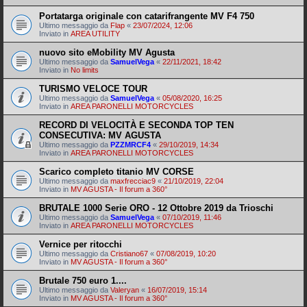
Portatarga originale con catarifrangente MV F4 750
Ultimo messaggio da
Flap
«
23/07/2024, 12:06
Inviato in
AREA UTILITY
nuovo sito eMobility MV Agusta
Ultimo messaggio da
SamuelVega
«
22/11/2021, 18:42
Inviato in
No limits
TURISMO VELOCE TOUR
Ultimo messaggio da
SamuelVega
«
05/08/2020, 16:25
Inviato in
AREA PARONELLI MOTORCYCLES
RECORD DI VELOCITÀ E SECONDA TOP TEN
CONSECUTIVA: MV AGUSTA
Ultimo messaggio da
PZZMRCF4
«
29/10/2019, 14:34
Inviato in
AREA PARONELLI MOTORCYCLES
Scarico completo titanio MV CORSE
Ultimo messaggio da
maxfrecciac9
«
21/10/2019, 22:04
Inviato in
MV AGUSTA - Il forum a 360°
BRUTALE 1000 Serie ORO - 12 Ottobre 2019 da Trioschi
Ultimo messaggio da
SamuelVega
«
07/10/2019, 11:46
Inviato in
AREA PARONELLI MOTORCYCLES
Vernice per ritocchi
Ultimo messaggio da
Cristiano67
«
07/08/2019, 10:20
Inviato in
MV AGUSTA - Il forum a 360°
Brutale 750 euro 1....
Ultimo messaggio da
Valeryan
«
16/07/2019, 15:14
Inviato in
MV AGUSTA - Il forum a 360°