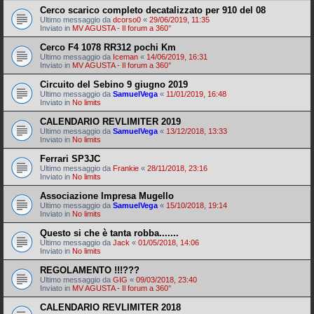
Cerco scarico completo decatalizzato per 910 del 08
Ultimo messaggio da
dcorso0
«
29/06/2019, 11:35
Inviato in
MV AGUSTA - Il forum a 360°
Cerco F4 1078 RR312 pochi Km
Ultimo messaggio da
Iceman
«
14/06/2019, 16:31
Inviato in
MV AGUSTA - Il forum a 360°
Circuito del Sebino 9 giugno 2019
Ultimo messaggio da
SamuelVega
«
11/01/2019, 16:48
Inviato in
No limits
CALENDARIO REVLIMITER 2019
Ultimo messaggio da
SamuelVega
«
13/12/2018, 13:33
Inviato in
No limits
Ferrari SP3JC
Ultimo messaggio da
Frankie
«
28/11/2018, 23:16
Inviato in
No limits
Associazione Impresa Mugello
Ultimo messaggio da
SamuelVega
«
15/10/2018, 19:14
Inviato in
No limits
Questo si che è tanta robba.......
Ultimo messaggio da
Jack
«
01/05/2018, 14:06
Inviato in
No limits
REGOLAMENTO !!!???
Ultimo messaggio da
GIG
«
09/03/2018, 23:40
Inviato in
MV AGUSTA - Il forum a 360°
CALENDARIO REVLIMITER 2018