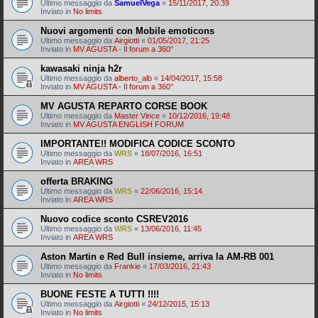
Ultimo messaggio da
SamuelVega
«
15/11/2017, 20:39
Inviato in
No limits
Nuovi argomenti con Mobile emoticons
Ultimo messaggio da
Airgiotti
«
01/05/2017, 21:25
Inviato in
MV AGUSTA - Il forum a 360°
kawasaki ninja h2r
Ultimo messaggio da
alberto_alb
«
14/04/2017, 15:58
Inviato in
MV AGUSTA - Il forum a 360°
MV AGUSTA REPARTO CORSE BOOK
Ultimo messaggio da
Master Vince
«
10/12/2016, 19:48
Inviato in
MV AGUSTA ENGLISH FORUM
IMPORTANTE!! MODIFICA CODICE SCONTO
Ultimo messaggio da
WRS
«
18/07/2016, 16:51
Inviato in
AREA WRS
offerta BRAKING
Ultimo messaggio da
WRS
«
22/06/2016, 15:14
Inviato in
AREA WRS
Nuovo codice sconto CSREV2016
Ultimo messaggio da
WRS
«
13/06/2016, 11:45
Inviato in
AREA WRS
Aston Martin e Red Bull insieme, arriva la AM-RB 001
Ultimo messaggio da
Frankie
«
17/03/2016, 21:43
Inviato in
No limits
BUONE FESTE A TUTTI !!!!
Ultimo messaggio da
Airgiotti
«
24/12/2015, 15:13
Inviato in
No limits