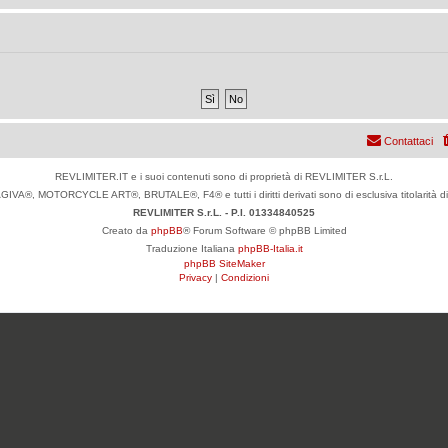
Contattaci
REVLIMITER.IT e i suoi contenuti sono di proprietà di REVLIMITER S.r.L.
IVA®, MOTORCYCLE ART®, BRUTALE®, F4® e tutti i diritti derivati sono di esclusiva titolari
REVLIMITER S.r.L. - P.I. 01334840525
Creato da
phpBB
® Forum Software © phpBB Limited
Traduzione Italiana
phpBB-Italia.it
phpBB SiteMaker
Privacy
|
Condizioni