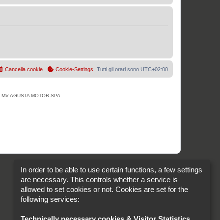
Cancella cookie
Cookie-Settings
Tutti gli orari sono
UTC+02:00
tà di MV AGUSTA MOTOR SPA
In order to be able to use certain functions, a few settings
are necessary. This controls whether a service is
allowed to set cookies or not. Cookies are set for the
following services:
Technically necessary cookies & Visitor Statistics
.