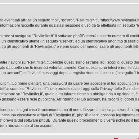
ventuali affiliati (in seguito “noi”, “nostro”, “Revlimiter.it”, “https://www.revlimiter
mazioni raccolte durante qualsiasi sessione d’uso da te effettuata (in seguito “le
ntre si naviga su “Revlimiter.it” il software phpBB creerà un certo numero di cookie,
un identificativo utente (in seguito “user-id”) ed un identificativo anonimo di sess
a gli argomenti di “Revlimiter.it” e viene usato per memorizzare gli argomenti letti
 navighi su “Revlimiter.it”, benché questi siano estranei agli scopi di questo docu
ato da quello che tu inserisci volontariamente. Con questo sono intesi e non limitat
il tuo account”) e l’invio di messaggi dopo la registrazione e l’accesso (in seguito “i 
eguito “il tuo nome utente”), una password da usare per accedere al tuo account (in s
 dell’account su “Revlimiter.it” sono protette dalle Leggi sulla Privacy dello Stato che
razione su “Revlimiter.it”, quale altra informazione sia obbligatoria o opzionale, è a to
ito possano essere rese pubbliche. All’interno del tuo account, hai facoltà di opt-in
icurezza. In ogni caso ti raccomandiamo di non utilizzare la stessa password in tro
n nessuna circostanza affiliati di “Revlimiter.it”, phpBB o terzi possono legittimame
” prevista dal software phpBB. Durante questo procedimento ti verrà richiesto il t
dere nuovamente al tuo account.