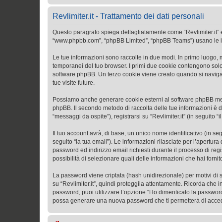
Revlimiter.it - Trattamento dei dati personali
Questo paragrafo spiega dettagliatamente come “Revlimiter.it” ed e
“www.phpbb.com”, “phpBB Limited”, “phpBB Teams”) usano le infor
Le tue informazioni sono raccolte in due modi. In primo luogo, me
temporanei del tuo browser. I primi due cookie contengono solo 
software phpBB. Un terzo cookie viene creato quando si naviga tr
tue visite future.
Possiamo anche generare cookie esterni al software phpBB mentre
phpBB. Il secondo metodo di raccolta delle tue informazioni è d
“messaggi da ospite”), registrarsi su “Revlimiter.it” (in seguito “
Il tuo account avrà, di base, un unico nome identificativo (in s
seguito “la tua email”). Le informazioni rilasciate per l’apertura
password ed indirizzo email richiesti durante il processo di regist
possibilità di selezionare quali delle informazioni che hai forn
La password viene criptata (hash unidirezionale) per motivi di s
su “Revlimiter.it”, quindi proteggila attentamente. Ricorda che i
password, puoi utilizzare l’opzione “Ho dimenticato la password
possa generare una nuova password che ti permetterà di acce