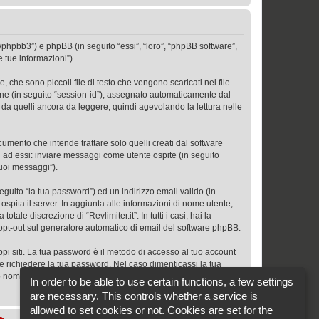
.it/phpbb3”) e phpBB (in seguito “essi”, “loro”, “phpBB software”,
 tue informazioni”).
 che sono piccoli file di testo che vengono scaricati nei file
ione (in seguito “session-id”), assegnato automaticamente dal
 da quelli ancora da leggere, quindi agevolando la lettura nelle
mento che intende trattare solo quelli creati dal software
i ad essi: inviare messaggi come utente ospite (in seguito
tuoi messaggi”).
eguito “la tua password”) ed un indirizzo email valido (in
 ospita il server. In aggiunta alle informazioni di nome utente,
tale discrezione di “Revlimiter.it”. In tutti i casi, hai la
 o opt-out sul generatore automatico di email del software phpBB.
ppi siti. La tua password è il metodo di accesso al tuo account
nte richiedere la tua password. Nel caso dimenticassi la tua
uo nome utente ed indirizzo email, in modo che il software phpBB
In order to be able to use certain functions, a few settings
are necessary. This controls whether a service is
allowed to set cookies or not. Cookies are set for the