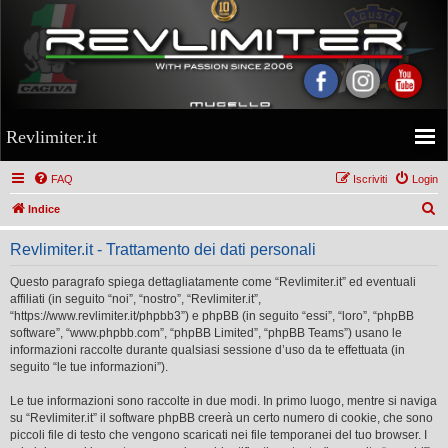
Revlimiter.it
FAQ
Iscriviti
Login
C
Indice
e
Revlimiter.it - Trattamento dei dati personali
r
c
Questo paragrafo spiega dettagliatamente come “Revlimiter.it” ed eventuali
affiliati (in seguito “noi”, “nostro”, “Revlimiter.it”,
a
“https://www.revlimiter.it/phpbb3”) e phpBB (in seguito “essi”, “loro”, “phpBB
software”, “www.phpbb.com”, “phpBB Limited”, “phpBB Teams”) usano le
informazioni raccolte durante qualsiasi sessione d’uso da te effettuata (in
seguito “le tue informazioni”).
Le tue informazioni sono raccolte in due modi. In primo luogo, mentre si naviga
su “Revlimiter.it” il software phpBB creerà un certo numero di cookie, che sono
piccoli file di testo che vengono scaricati nei file temporanei del tuo browser. I