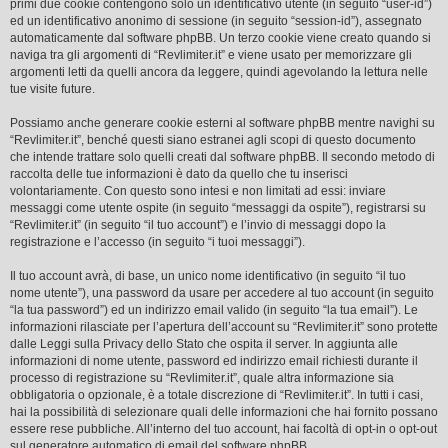
primi due cookie contengono solo un identificativo utente (in seguito “user-id”)
ed un identificativo anonimo di sessione (in seguito “session-id”), assegnato
automaticamente dal software phpBB. Un terzo cookie viene creato quando si
naviga tra gli argomenti di “Revlimiter.it” e viene usato per memorizzare gli
argomenti letti da quelli ancora da leggere, quindi agevolando la lettura nelle
tue visite future.
Possiamo anche generare cookie esterni al software phpBB mentre navighi su
“Revlimiter.it”, benché questi siano estranei agli scopi di questo documento
che intende trattare solo quelli creati dal software phpBB. Il secondo metodo di
raccolta delle tue informazioni è dato da quello che tu inserisci
volontariamente. Con questo sono intesi e non limitati ad essi: inviare
messaggi come utente ospite (in seguito “messaggi da ospite”), registrarsi su
“Revlimiter.it” (in seguito “il tuo account”) e l’invio di messaggi dopo la
registrazione e l’accesso (in seguito “i tuoi messaggi”).
Il tuo account avrà, di base, un unico nome identificativo (in seguito “il tuo
nome utente”), una password da usare per accedere al tuo account (in seguito
“la tua password”) ed un indirizzo email valido (in seguito “la tua email”). Le
informazioni rilasciate per l’apertura dell’account su “Revlimiter.it” sono protette
dalle Leggi sulla Privacy dello Stato che ospita il server. In aggiunta alle
informazioni di nome utente, password ed indirizzo email richiesti durante il
processo di registrazione su “Revlimiter.it”, quale altra informazione sia
obbligatoria o opzionale, è a totale discrezione di “Revlimiter.it”. In tutti i casi,
hai la possibilità di selezionare quali delle informazioni che hai fornito possano
essere rese pubbliche. All’interno del tuo account, hai facoltà di opt-in o opt-out
sul generatore automatico di email del software phpBB.