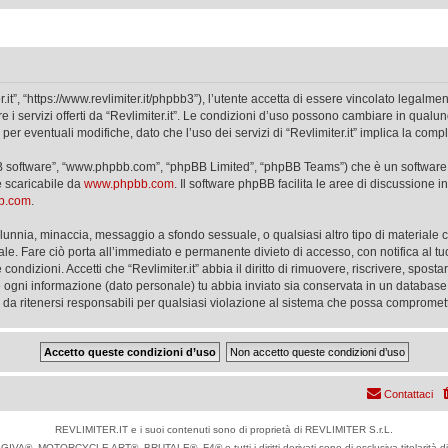
er.it”, “https://www.revlimiter.it/phpbb3”), l’utente accetta di essere vincolato legalm
re i servizi offerti da “Revlimiter.it”. Le condizioni d’uso possono cambiare in qual
 eventuali modifiche, dato che l’uso dei servizi di “Revlimiter.it” implica la comp
phpBB software”, “www.phpbb.com”, “phpBB Limited”, “phpBB Teams”) che è un software 
e scaricabile da
www.phpbb.com
. Il software phpBB facilita le aree di discussione
bb.com
.
 calunnia, minaccia, messaggio a sfondo sessuale, o qualsiasi altro tipo di materiale
ale. Fare ciò porta all’immediato e permanente divieto di accesso, con notifica al tuo
e condizioni. Accetti che “Revlimiter.it” abbia il diritto di rimuovere, riscrivere, sp
he ogni informazione (dato personale) tu abbia inviato sia conservata in un databa
 da ritenersi responsabili per qualsiasi violazione al sistema che possa compromet
Contattaci
REVLIMITER.IT e i suoi contenuti sono di proprietà di REVLIMITER S.r.L.
IVA®, MOTORCYCLE ART®, BRUTALE®, F4® e tutti i diritti derivati sono di esclusiva titolari