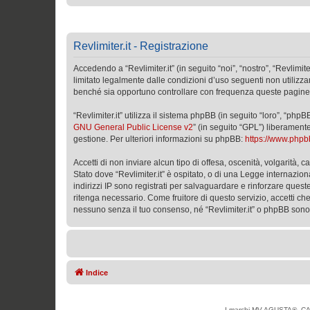
Revlimiter.it - Registrazione
Accedendo a “Revlimiter.it” (in seguito “noi”, “nostro”, “Revlimit
limitato legalmente dalle condizioni d’uso seguenti non utilizza
benché sia opportuno controllare con frequenza queste pagine per
“Revlimiter.it” utilizza il sistema phpBB (in seguito “loro”, “
GNU General Public License v2
” (in seguito “GPL”) liberament
gestione. Per ulteriori informazioni su phpBB:
https://www.php
Accetti di non inviare alcun tipo di offesa, oscenità, volgarità,
Stato dove “Revlimiter.it” è ospitato, o di una Legge internazion
indirizzi IP sono registrati per salvaguardare e rinforzare quest
ritenga necessario. Come fruitore di questo servizio, accetti c
nessuno senza il tuo consenso, né “Revlimiter.it” o phpBB sono
Indice
I marchi MV AGUSTA®, CAG