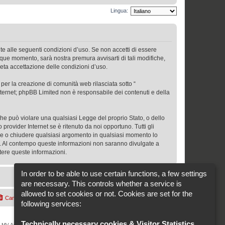
Lingua:
ente alle seguenti condizioni d’uso. Se non accetti di essere
unque momento, sarà nostra premura avvisarti di tali modifiche,
leta accettazione delle condizioni d’uso.
per la creazione di comunità web rilasciata sotto “
 internet; phpBB Limited non è responsabile dei contenuti e della
 che può violare una qualsiasi Legge del proprio Stato, o dello
 provider Internet se è ritenuto da noi opportuno. Tutti gli
ostare o chiudere qualsiasi argomento in qualsiasi momento lo
se. Al contempo queste informazioni non saranno divulgate a
tere queste informazioni.
In order to be able to use certain functions, a few settings
are necessary. This controls whether a service is
allowed to set cookies or not. Cookies are set for the
Cancella cookie
Cookie-Settings
Tutti gli orari sono
UTC+02:00
following services:
Technically necessary cookies & Visitor Statistics
.
tà di MV AGUSTA MOTOR SPA