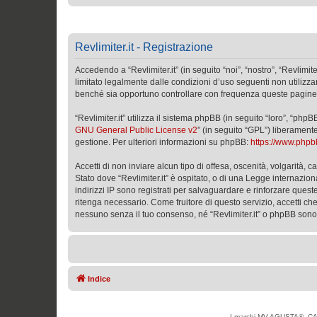
Revlimiter.it - Registrazione
Accedendo a “Revlimiter.it” (in seguito “noi”, “nostro”, “Revlimit
limitato legalmente dalle condizioni d’uso seguenti non utilizza
benché sia opportuno controllare con frequenza queste pagine per
“Revlimiter.it” utilizza il sistema phpBB (in seguito “loro”, “
GNU General Public License v2
” (in seguito “GPL”) liberament
gestione. Per ulteriori informazioni su phpBB:
https://www.php
Accetti di non inviare alcun tipo di offesa, oscenità, volgarità,
Stato dove “Revlimiter.it” è ospitato, o di una Legge internazion
indirizzi IP sono registrati per salvaguardare e rinforzare quest
ritenga necessario. Come fruitore di questo servizio, accetti c
nessuno senza il tuo consenso, né “Revlimiter.it” o phpBB sono
Indice
I marchi MV AGUSTA®, CAG