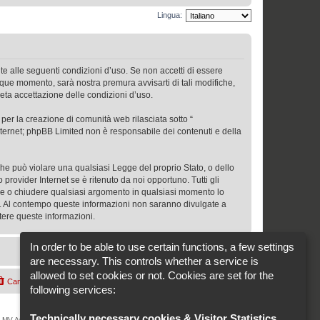
Lingua:
ente alle seguenti condizioni d’uso. Se non accetti di essere
unque momento, sarà nostra premura avvisarti di tali modifiche,
leta accettazione delle condizioni d’uso.
per la creazione di comunità web rilasciata sotto “
 internet; phpBB Limited non è responsabile dei contenuti e della
 che può violare una qualsiasi Legge del proprio Stato, o dello
 provider Internet se è ritenuto da noi opportuno. Tutti gli
ostare o chiudere qualsiasi argomento in qualsiasi momento lo
se. Al contempo queste informazioni non saranno divulgate a
tere queste informazioni.
In order to be able to use certain functions, a few settings
are necessary. This controls whether a service is
allowed to set cookies or not. Cookies are set for the
Cancella cookie
Cookie-Settings
Tutti gli orari sono
UTC+02:00
following services:
Technically necessary cookies & Visitor Statistics
.
tà di MV AGUSTA MOTOR SPA