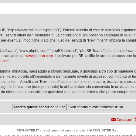
er.it”, “https://www.revlimiter.it/phpbb3”), l’utente accetta di essere vincolato legalm
re i servizi offerti da “Revlimiter.it”. Le condizioni d’uso possono cambiare in qual
 eventuali modifiche, dato che l’uso dei servizi di “Revlimiter.it” implica la comp
phpBB software”, “www.phpbb.com”, “phpBB Limited”, “phpBB Teams”) che è un software 
e scaricabile da
www.phpbb.com
. Il software phpBB facilita le aree di discussione
bb.com
.
 calunnia, minaccia, messaggio a sfondo sessuale, o qualsiasi altro tipo di materiale
ale. Fare ciò porta all’immediato e permanente divieto di accesso, con notifica al tuo
e condizioni. Accetti che “Revlimiter.it” abbia il diritto di rimuovere, riscrivere, sp
he ogni informazione (dato personale) tu abbia inviato sia conservata in un databa
 da ritenersi responsabili per qualsiasi violazione al sistema che possa compromet
Contattaci
REVLIMITER.IT e i suoi contenuti sono di proprietà di REVLIMITER S.r.L.
IVA®, MOTORCYCLE ART®, BRUTALE®, F4® e tutti i diritti derivati sono di esclusiva titolari