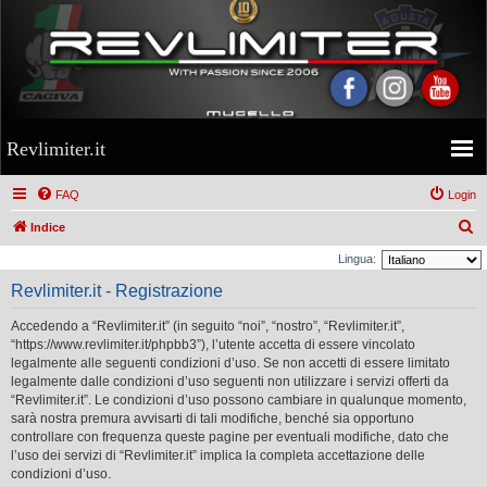
Revlimiter.it
FAQ
Login
C
Indice
e
Lingua:
r
Revlimiter.it - Registrazione
c
Accedendo a “Revlimiter.it” (in seguito “noi”, “nostro”, “Revlimiter.it”,
a
“https://www.revlimiter.it/phpbb3”), l’utente accetta di essere vincolato
legalmente alle seguenti condizioni d’uso. Se non accetti di essere limitato
legalmente dalle condizioni d’uso seguenti non utilizzare i servizi offerti da
“Revlimiter.it”. Le condizioni d’uso possono cambiare in qualunque momento,
sarà nostra premura avvisarti di tali modifiche, benché sia opportuno
controllare con frequenza queste pagine per eventuali modifiche, dato che
l’uso dei servizi di “Revlimiter.it” implica la completa accettazione delle
condizioni d’uso.