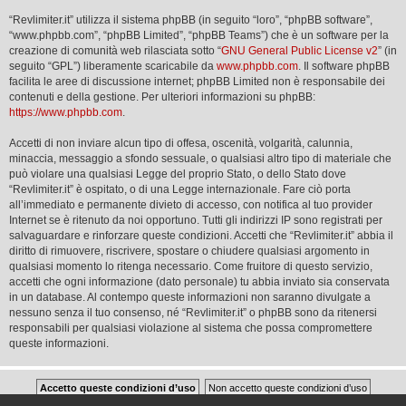
“Revlimiter.it” utilizza il sistema phpBB (in seguito “loro”, “phpBB software”,
“www.phpbb.com”, “phpBB Limited”, “phpBB Teams”) che è un software per la
creazione di comunità web rilasciata sotto “
GNU General Public License v2
” (in
seguito “GPL”) liberamente scaricabile da
www.phpbb.com
. Il software phpBB
facilita le aree di discussione internet; phpBB Limited non è responsabile dei
contenuti e della gestione. Per ulteriori informazioni su phpBB:
https://www.phpbb.com
.
Accetti di non inviare alcun tipo di offesa, oscenità, volgarità, calunnia,
minaccia, messaggio a sfondo sessuale, o qualsiasi altro tipo di materiale che
può violare una qualsiasi Legge del proprio Stato, o dello Stato dove
“Revlimiter.it” è ospitato, o di una Legge internazionale. Fare ciò porta
all’immediato e permanente divieto di accesso, con notifica al tuo provider
Internet se è ritenuto da noi opportuno. Tutti gli indirizzi IP sono registrati per
salvaguardare e rinforzare queste condizioni. Accetti che “Revlimiter.it” abbia il
diritto di rimuovere, riscrivere, spostare o chiudere qualsiasi argomento in
qualsiasi momento lo ritenga necessario. Come fruitore di questo servizio,
accetti che ogni informazione (dato personale) tu abbia inviato sia conservata
in un database. Al contempo queste informazioni non saranno divulgate a
nessuno senza il tuo consenso, né “Revlimiter.it” o phpBB sono da ritenersi
responsabili per qualsiasi violazione al sistema che possa compromettere
queste informazioni.