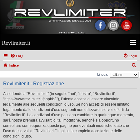
Revlimiter.it
FAQ
Login
C
Indice
e
Lingua:
r
Revlimiter.it - Registrazione
c
Accedendo a “Revlimiter.it” (in seguito “noi”, “nostro”, “Revlimiter.it”,
a
“https://www.revlimiter.it/phpbb3”), l’utente accetta di essere vincolato
legalmente alle seguenti condizioni d’uso. Se non accetti di essere limitato
legalmente dalle condizioni d’uso seguenti non utilizzare i servizi offerti da
“Revlimiter.it”. Le condizioni d’uso possono cambiare in qualunque momento,
sarà nostra premura avvisarti di tali modifiche, benché sia opportuno
controllare con frequenza queste pagine per eventuali modifiche, dato che
l’uso dei servizi di “Revlimiter.it” implica la completa accettazione delle
condizioni d’uso.