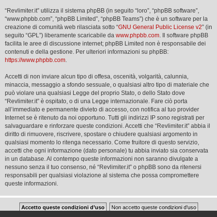
“Revlimiter.it” utilizza il sistema phpBB (in seguito “loro”, “phpBB software”,
“www.phpbb.com”, “phpBB Limited”, “phpBB Teams”) che è un software per la
creazione di comunità web rilasciata sotto “
GNU General Public License v2
” (in
seguito “GPL”) liberamente scaricabile da
www.phpbb.com
. Il software phpBB
facilita le aree di discussione internet; phpBB Limited non è responsabile dei
contenuti e della gestione. Per ulteriori informazioni su phpBB:
https://www.phpbb.com
.
Accetti di non inviare alcun tipo di offesa, oscenità, volgarità, calunnia,
minaccia, messaggio a sfondo sessuale, o qualsiasi altro tipo di materiale che
può violare una qualsiasi Legge del proprio Stato, o dello Stato dove
“Revlimiter.it” è ospitato, o di una Legge internazionale. Fare ciò porta
all’immediato e permanente divieto di accesso, con notifica al tuo provider
Internet se è ritenuto da noi opportuno. Tutti gli indirizzi IP sono registrati per
salvaguardare e rinforzare queste condizioni. Accetti che “Revlimiter.it” abbia il
diritto di rimuovere, riscrivere, spostare o chiudere qualsiasi argomento in
qualsiasi momento lo ritenga necessario. Come fruitore di questo servizio,
accetti che ogni informazione (dato personale) tu abbia inviato sia conservata
in un database. Al contempo queste informazioni non saranno divulgate a
nessuno senza il tuo consenso, né “Revlimiter.it” o phpBB sono da ritenersi
responsabili per qualsiasi violazione al sistema che possa compromettere
queste informazioni.