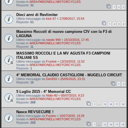
Inviato in
AREA PARONELLI MOTORCYCLES
Risposte:
31
1
2
3
Dieci anni di Revlimiter
Ultimo messaggio da
kick 67
«
17/08/2017, 15:54
Risposte:
51
1
2
3
4
Massimo Roccoli di nuovo campione CIV con la F3 di
LAGUNA
Ultimo messaggio da
nando 990
«
15/10/2016, 17:45
Inviato in
AREA PARONELLI MOTORCYCLES
Risposte:
11
MASSIMO ROCCOLI E LA MV AGUSTA F3 CAMPIONI
ITALIANI SS
Ultimo messaggio da
Frankie
«
13/10/2015, 11:52
Inviato in
AREA PARONELLI MOTORCYCLES
Risposte:
1
4° MEMORIAL CLAUDIO CASTIGLIONI - MUGELLO CIRCUIT
Ultimo messaggio da
Den910
«
25/05/2015, 23:31
Risposte:
15
1
2
5 Luglio 2015 - 4° Memorial CC
Ultimo messaggio da
Nidio-80
«
05/07/2015, 9:23
Inviato in
AREA PARONELLI MOTORCYCLES
Risposte:
268
1
15
16
17
18
…
Nasce REVSECURE !
Ultimo messaggio da
Furano
«
10/07/2020, 14:29
Inviato in
AREA PARONELLI MOTORCYCLES
Risposte:
259
1
15
16
17
18
…