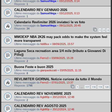
Ultimo messaggio da
SamuelVega
«
03/12/2025, 0:14
Risposte:
1
CALENDARIO REV GENNAIO 2026
Ultimo messaggio da
SamuelVega
«
03/12/2025, 0:13
Risposte:
1
Calendario Revlimiter 2026 inviateci le vs foto
Ultimo messaggio da
SamuelVega
«
09/11/2025, 20:45
Risposte:
34
1
2
3
MMOEXP NBA 2K26 may pack odds to make the system feel
more transparent
Ultimo messaggio da
hb88xx
«
08/09/2025, 15:57
Laguna Seca recreation area 1/4 mile (tributo a Giovanni Di
Pillo))
Ultimo messaggio da
Ferro3
«
03/09/2025, 15:28
Risposte:
2
Buone Feste e buon 2025
Ultimo messaggio da
gianpaolozatti
«
03/05/2025, 11:15
Risposte:
8
REVLIMITER GIORNAL Notizie curiose da tutto il Mondo
Ultimo messaggio da
Ferro3
«
07/01/2025, 13:37
Risposte:
1796
1
117
118
119
120
…
CALENDARIO REV NOVEMBRE 2025
Ultimo messaggio da
Kgb80p
«
20/12/2024, 12:48
Risposte:
2
CALENDARIO REV AGOSTO 2025
Ultimo messaggio da
Kgb80p
«
20/12/2024, 12:46