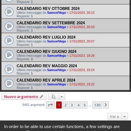
Risposte:
1
CALENDARIO REV OTTOBRE 2024
Ultimo messaggio da
SamuelVega
«
17/11/2023, 20:13
Risposte:
1
CALENDARIO REV SETTEMBRE 2024
Ultimo messaggio da
SamuelVega
«
17/11/2023, 20:10
Risposte:
1
CALENDARIO REV LUGLIO 2024
Ultimo messaggio da
SamuelVega
«
17/11/2023, 20:07
Risposte:
1
CALENDARIO REV GIUGNO 2024
Ultimo messaggio da
SamuelVega
«
17/11/2023, 19:26
Risposte:
2
CALENDARIO REV MAGGIO 2024
Ultimo messaggio da
SamuelVega
«
17/11/2023, 19:24
Risposte:
1
CALENDARIO REV APRILE 2024
Ultimo messaggio da
SamuelVega
«
17/11/2023, 19:22
Risposte:
1
Nuovo argomento
Pagina
1
di
130
1
2
3
4
5
130
Prossimo
6461 argomenti
…
Vai a
In order to be able to use certain functions, a few settings are
Indice
Tutti gli orari sono
UTC+02:00