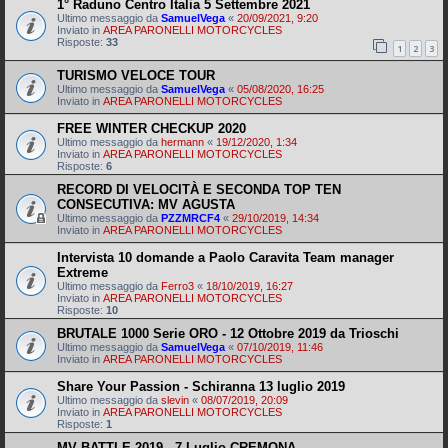
1° Raduno Centro Italia 5 Settembre 2021
Ultimo messaggio da
SamuelVega
«
20/09/2021, 9:20
Inviato in
AREA PARONELLI MOTORCYCLES
Risposte:
33
1
2
3
TURISMO VELOCE TOUR
Ultimo messaggio da
SamuelVega
«
05/08/2020, 16:25
Inviato in
AREA PARONELLI MOTORCYCLES
FREE WINTER CHECKUP 2020
Ultimo messaggio da
hermann
«
19/12/2020, 1:34
Inviato in
AREA PARONELLI MOTORCYCLES
Risposte:
6
RECORD DI VELOCITÀ E SECONDA TOP TEN
CONSECUTIVA: MV AGUSTA
Ultimo messaggio da
PZZMRCF4
«
29/10/2019, 14:34
Inviato in
AREA PARONELLI MOTORCYCLES
Intervista 10 domande a Paolo Caravita Team manager
Extreme
Ultimo messaggio da
Ferro3
«
18/10/2019, 16:27
Inviato in
AREA PARONELLI MOTORCYCLES
Risposte:
10
BRUTALE 1000 Serie ORO - 12 Ottobre 2019 da Trioschi
Ultimo messaggio da
SamuelVega
«
07/10/2019, 11:46
Inviato in
AREA PARONELLI MOTORCYCLES
Share Your Passion - Schiranna 13 luglio 2019
Ultimo messaggio da
slevin
«
08/07/2019, 20:09
Inviato in
AREA PARONELLI MOTORCYCLES
Risposte:
1
MV BATTLE 2019 - 7 Luglio CREMONA