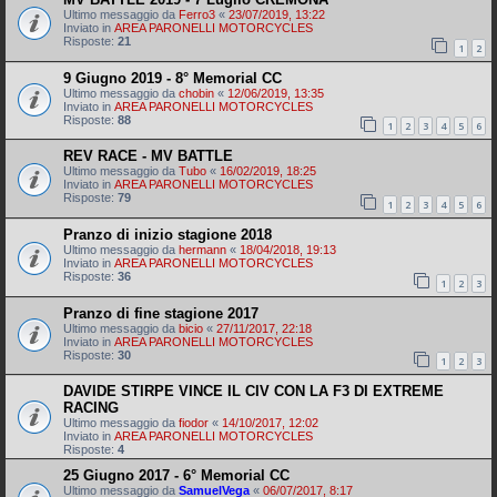
Ultimo messaggio da
Ferro3
«
23/07/2019, 13:22
Inviato in
AREA PARONELLI MOTORCYCLES
Risposte:
21
1
2
9 Giugno 2019 - 8° Memorial CC
Ultimo messaggio da
chobin
«
12/06/2019, 13:35
Inviato in
AREA PARONELLI MOTORCYCLES
Risposte:
88
1
2
3
4
5
6
REV RACE - MV BATTLE
Ultimo messaggio da
Tubo
«
16/02/2019, 18:25
Inviato in
AREA PARONELLI MOTORCYCLES
Risposte:
79
1
2
3
4
5
6
Pranzo di inizio stagione 2018
Ultimo messaggio da
hermann
«
18/04/2018, 19:13
Inviato in
AREA PARONELLI MOTORCYCLES
Risposte:
36
1
2
3
Pranzo di fine stagione 2017
Ultimo messaggio da
bicio
«
27/11/2017, 22:18
Inviato in
AREA PARONELLI MOTORCYCLES
Risposte:
30
1
2
3
DAVIDE STIRPE VINCE IL CIV CON LA F3 DI EXTREME
RACING
Ultimo messaggio da
fiodor
«
14/10/2017, 12:02
Inviato in
AREA PARONELLI MOTORCYCLES
Risposte:
4
25 Giugno 2017 - 6° Memorial CC
Ultimo messaggio da
SamuelVega
«
06/07/2017, 8:17