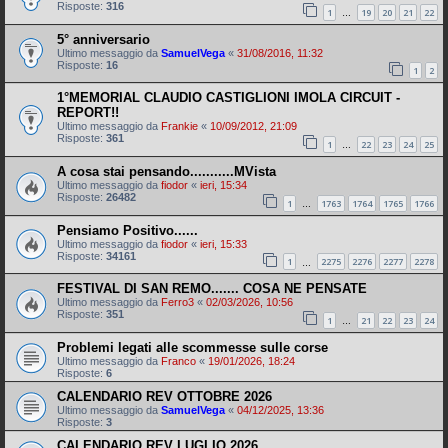
Risposte:
316
1
19
20
21
22
…
5° anniversario
Ultimo messaggio da
SamuelVega
«
31/08/2016, 11:32
Risposte:
16
1
2
1°MEMORIAL CLAUDIO CASTIGLIONI IMOLA CIRCUIT -
REPORT!!
Ultimo messaggio da
Frankie
«
10/09/2012, 21:09
Risposte:
361
1
22
23
24
25
…
A cosa stai pensando...........MVista
Ultimo messaggio da
fiodor
«
ieri, 15:34
Risposte:
26482
1
1763
1764
1765
1766
…
Pensiamo Positivo......
Ultimo messaggio da
fiodor
«
ieri, 15:33
Risposte:
34161
1
2275
2276
2277
2278
…
FESTIVAL DI SAN REMO....... COSA NE PENSATE
Ultimo messaggio da
Ferro3
«
02/03/2026, 10:56
Risposte:
351
1
21
22
23
24
…
Problemi legati alle scommesse sulle corse
Ultimo messaggio da
Franco
«
19/01/2026, 18:24
Risposte:
6
CALENDARIO REV OTTOBRE 2026
Ultimo messaggio da
SamuelVega
«
04/12/2025, 13:36
Risposte:
3
CALENDARIO REV LUGLIO 2026