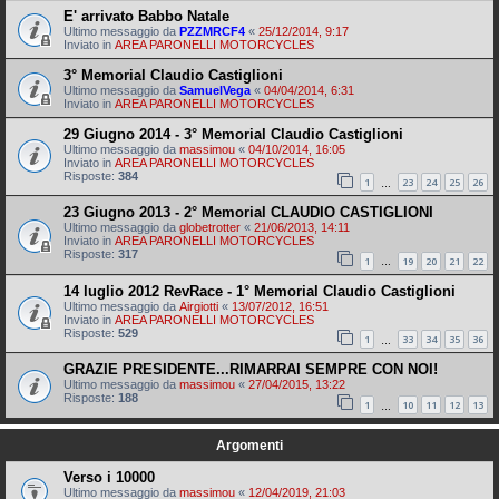
E' arrivato Babbo Natale
Ultimo messaggio da
PZZMRCF4
«
25/12/2014, 9:17
Inviato in
AREA PARONELLI MOTORCYCLES
3° Memorial Claudio Castiglioni
Ultimo messaggio da
SamuelVega
«
04/04/2014, 6:31
Inviato in
AREA PARONELLI MOTORCYCLES
29 Giugno 2014 - 3° Memorial Claudio Castiglioni
Ultimo messaggio da
massimou
«
04/10/2014, 16:05
Inviato in
AREA PARONELLI MOTORCYCLES
Risposte:
384
1
23
24
25
26
…
23 Giugno 2013 - 2° Memorial CLAUDIO CASTIGLIONI
Ultimo messaggio da
globetrotter
«
21/06/2013, 14:11
Inviato in
AREA PARONELLI MOTORCYCLES
Risposte:
317
1
19
20
21
22
…
14 luglio 2012 RevRace - 1° Memorial Claudio Castiglioni
Ultimo messaggio da
Airgiotti
«
13/07/2012, 16:51
Inviato in
AREA PARONELLI MOTORCYCLES
Risposte:
529
1
33
34
35
36
…
GRAZIE PRESIDENTE...RIMARRAI SEMPRE CON NOI!
Ultimo messaggio da
massimou
«
27/04/2015, 13:22
Risposte:
188
1
10
11
12
13
…
Argomenti
Verso i 10000
Ultimo messaggio da
massimou
«
12/04/2019, 21:03