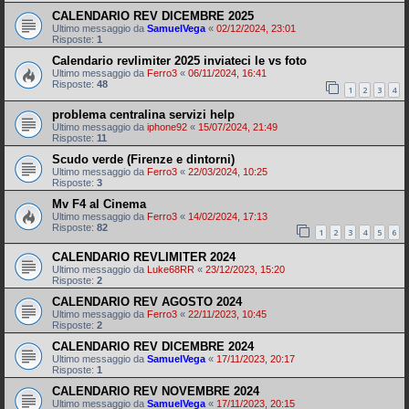
CALENDARIO REV DICEMBRE 2025
Ultimo messaggio da
SamuelVega
«
02/12/2024, 23:01
Risposte:
1
Calendario revlimiter 2025 inviateci le vs foto
Ultimo messaggio da
Ferro3
«
06/11/2024, 16:41
Risposte:
48
1
2
3
4
problema centralina servizi help
Ultimo messaggio da
iphone92
«
15/07/2024, 21:49
Risposte:
11
Scudo verde (Firenze e dintorni)
Ultimo messaggio da
Ferro3
«
22/03/2024, 10:25
Risposte:
3
Mv F4 al Cinema
Ultimo messaggio da
Ferro3
«
14/02/2024, 17:13
Risposte:
82
1
2
3
4
5
6
CALENDARIO REVLIMITER 2024
Ultimo messaggio da
Luke68RR
«
23/12/2023, 15:20
Risposte:
2
CALENDARIO REV AGOSTO 2024
Ultimo messaggio da
Ferro3
«
22/11/2023, 10:45
Risposte:
2
CALENDARIO REV DICEMBRE 2024
Ultimo messaggio da
SamuelVega
«
17/11/2023, 20:17
Risposte:
1
CALENDARIO REV NOVEMBRE 2024
Ultimo messaggio da
SamuelVega
«
17/11/2023, 20:15