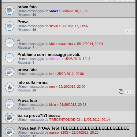
prova foto
Ultimo messaggio da
Vanel
«
28/06/2018, 15:35
Risposte:
10
Prova
Ultimo messaggio da
slevin
«
26/10/2017, 11:56
Risposte:
16
1
2
a
Ultimo messaggio da
Mukkassassina
«
15/12/2014, 12:04
Risposte:
7
Problema con i messaggi privati.
Ultimo messaggio da
MrNico
«
15/08/2013, 12:11
Risposte:
9
prova foto
Ultimo messaggio da
leo
«
25/10/2012, 20:06
Info sulla Firma
Ultimo messaggio da
toro
«
19/10/2012, 22:00
Risposte:
26
1
2
Prova foto
Ultimo messaggio da
bicio
«
26/09/2012, 20:28
Risposte:
9
Sa sa prova?!?! Ssssa
Ultimo messaggio da
TRECENTODODICI
«
11/07/2012, 20:14
Prova test PrOvA TeSt TEEEEEEEEEEEEEEEEEEEEEEEE
Ultimo messaggio da
marco_910S
«
21/04/2012, 20:25
Risposte:
12