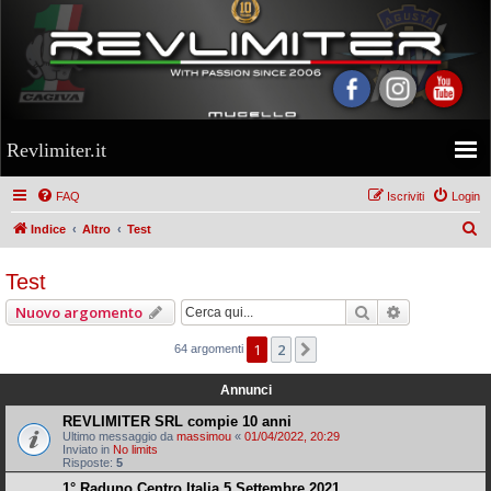
Revlimiter.it
FAQ
Iscriviti
Login
C
Indice
Altro
Test
e
Test
r
c
Cerca
Ricerca ava
Nuovo argomento
a
1
2
Prossimo
64 argomenti
Annunci
REVLIMITER SRL compie 10 anni
Ultimo messaggio da
massimou
«
01/04/2022, 20:29
Inviato in
No limits
Risposte:
5
1° Raduno Centro Italia 5 Settembre 2021