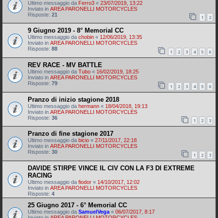
Ultimo messaggio da
Ferro3
«
23/07/2019, 13:22
Inviato in
AREA PARONELLI MOTORCYCLES
Risposte:
21
1
2
9 Giugno 2019 - 8° Memorial CC
Ultimo messaggio da
chobin
«
12/06/2019, 13:35
Inviato in
AREA PARONELLI MOTORCYCLES
Risposte:
88
1
2
3
4
5
6
REV RACE - MV BATTLE
Ultimo messaggio da
Tubo
«
16/02/2019, 18:25
Inviato in
AREA PARONELLI MOTORCYCLES
Risposte:
79
1
2
3
4
5
6
Pranzo di inizio stagione 2018
Ultimo messaggio da
hermann
«
18/04/2018, 19:13
Inviato in
AREA PARONELLI MOTORCYCLES
Risposte:
36
1
2
3
Pranzo di fine stagione 2017
Ultimo messaggio da
bicio
«
27/11/2017, 22:18
Inviato in
AREA PARONELLI MOTORCYCLES
Risposte:
30
1
2
3
DAVIDE STIRPE VINCE IL CIV CON LA F3 DI EXTREME
RACING
Ultimo messaggio da
fiodor
«
14/10/2017, 12:02
Inviato in
AREA PARONELLI MOTORCYCLES
Risposte:
4
25 Giugno 2017 - 6° Memorial CC
Ultimo messaggio da
SamuelVega
«
06/07/2017, 8:17
Inviato in
AREA PARONELLI MOTORCYCLES