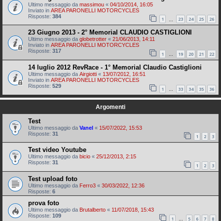
Ultimo messaggio da
massimou
«
04/10/2014, 16:05
Inviato in
AREA PARONELLI MOTORCYCLES
Risposte:
384
1
23
24
25
26
…
23 Giugno 2013 - 2° Memorial CLAUDIO CASTIGLIONI
Ultimo messaggio da
globetrotter
«
21/06/2013, 14:11
Inviato in
AREA PARONELLI MOTORCYCLES
Risposte:
317
1
19
20
21
22
…
14 luglio 2012 RevRace - 1° Memorial Claudio Castiglioni
Ultimo messaggio da
Airgiotti
«
13/07/2012, 16:51
Inviato in
AREA PARONELLI MOTORCYCLES
Risposte:
529
1
33
34
35
36
…
Argomenti
Test
Ultimo messaggio da
Vanel
«
15/07/2022, 15:53
Risposte:
31
1
2
3
Test video Youtube
Ultimo messaggio da
bicio
«
25/12/2013, 2:15
Risposte:
31
1
2
3
Test upload foto
Ultimo messaggio da
Ferro3
«
30/03/2022, 12:36
Risposte:
6
prova foto
Ultimo messaggio da
Brutalberto
«
11/07/2018, 15:43
Risposte:
109
1
5
6
7
8
…