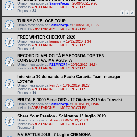
Ultimo messaggio da
SamuelVega
«
20/09/2021, 9:20
Inviato in
AREA PARONELLI MOTORCYCLES
Risposte:
33
1
2
3
TURISMO VELOCE TOUR
Ultimo messaggio da
SamuelVega
«
05/08/2020, 16:25
Inviato in
AREA PARONELLI MOTORCYCLES
FREE WINTER CHECKUP 2020
Ultimo messaggio da
hermann
«
19/12/2020, 1:34
Inviato in
AREA PARONELLI MOTORCYCLES
Risposte:
6
RECORD DI VELOCITÀ E SECONDA TOP TEN
CONSECUTIVA: MV AGUSTA
Ultimo messaggio da
PZZMRCF4
«
29/10/2019, 14:34
Inviato in
AREA PARONELLI MOTORCYCLES
Intervista 10 domande a Paolo Caravita Team manager
Extreme
Ultimo messaggio da
Ferro3
«
18/10/2019, 16:27
Inviato in
AREA PARONELLI MOTORCYCLES
Risposte:
10
BRUTALE 1000 Serie ORO - 12 Ottobre 2019 da Trioschi
Ultimo messaggio da
SamuelVega
«
07/10/2019, 11:46
Inviato in
AREA PARONELLI MOTORCYCLES
Share Your Passion - Schiranna 13 luglio 2019
Ultimo messaggio da
slevin
«
08/07/2019, 20:09
Inviato in
AREA PARONELLI MOTORCYCLES
Risposte:
1
MV BATTLE 2019 - 7 Luglio CREMONA