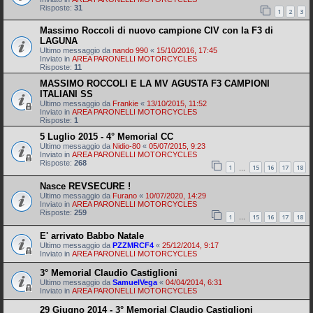
Risposte:
31
1
2
3
Massimo Roccoli di nuovo campione CIV con la F3 di
LAGUNA
Ultimo messaggio da
nando 990
«
15/10/2016, 17:45
Inviato in
AREA PARONELLI MOTORCYCLES
Risposte:
11
MASSIMO ROCCOLI E LA MV AGUSTA F3 CAMPIONI
ITALIANI SS
Ultimo messaggio da
Frankie
«
13/10/2015, 11:52
Inviato in
AREA PARONELLI MOTORCYCLES
Risposte:
1
5 Luglio 2015 - 4° Memorial CC
Ultimo messaggio da
Nidio-80
«
05/07/2015, 9:23
Inviato in
AREA PARONELLI MOTORCYCLES
Risposte:
268
1
15
16
17
18
…
Nasce REVSECURE !
Ultimo messaggio da
Furano
«
10/07/2020, 14:29
Inviato in
AREA PARONELLI MOTORCYCLES
Risposte:
259
1
15
16
17
18
…
E' arrivato Babbo Natale
Ultimo messaggio da
PZZMRCF4
«
25/12/2014, 9:17
Inviato in
AREA PARONELLI MOTORCYCLES
3° Memorial Claudio Castiglioni
Ultimo messaggio da
SamuelVega
«
04/04/2014, 6:31
Inviato in
AREA PARONELLI MOTORCYCLES
29 Giugno 2014 - 3° Memorial Claudio Castiglioni