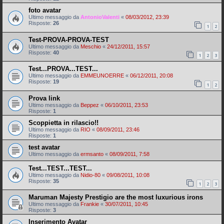
foto avatar
Ultimo messaggio da
AntonioValenti
«
08/03/2012, 23:39
Risposte:
26
1
2
Test-PROVA-PROVA-TEST
Ultimo messaggio da
Meschio
«
24/12/2011, 15:57
Risposte:
40
1
2
3
Test...PROVA...TEST...
Ultimo messaggio da
EMMEUNOERRE
«
06/12/2011, 20:08
Risposte:
19
1
2
Prova link
Ultimo messaggio da
Beppez
«
06/10/2011, 23:53
Risposte:
1
Scoppietta in rilascio!!
Ultimo messaggio da
RIO
«
08/09/2011, 23:46
Risposte:
1
test avatar
Ultimo messaggio da
ermsanto
«
08/09/2011, 7:58
Test...TEST...TEST...
Ultimo messaggio da
Nidio-80
«
09/08/2011, 10:08
Risposte:
35
1
2
3
Maruman Majesty Prestigio are the most luxurious irons
Ultimo messaggio da
Frankie
«
30/07/2011, 10:45
Risposte:
3
Inserimento Avatar