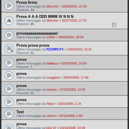
Prova firma
Ultimo messaggio da
Meschio
«
16/08/2010, 22:30
Risposte:
14
Prova A A A DDD MMM III N N N
Ultimo messaggio da
Meschio
«
20/07/2010, 17:31
Risposte:
25
1
2
provaaaaaaaaaaaaaaaa!
Ultimo messaggio da
22504
«
30/05/2010, 18:00
Prova prova prova
Ultimo messaggio da
PZZMRCF4
«
23/04/2010, 22:41
Risposte:
11
prova
Ultimo messaggio da
battiluca
«
02/09/2009, 16:59
Risposte:
7
prova
Ultimo messaggio da
nsaggiom
«
29/04/2009, 17:09
prova
Ultimo messaggio da
nanetto
«
27/02/2009, 12:43
Risposte:
11
prova
Ultimo messaggio da
Pippo
«
15/02/2009, 1:19
Test
Ultimo messaggio da
vinarm
«
25/11/2008, 1:05
prova
Ultimo messaggio da
kick 67
«
23/10/2008, 13:39