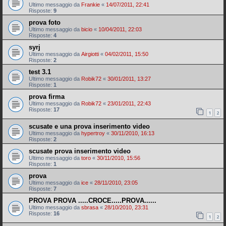
Ultimo messaggio da
Frankie
«
14/07/2011, 22:41
Risposte:
9
prova foto
Ultimo messaggio da
bicio
«
10/04/2011, 22:03
Risposte:
4
syrj
Ultimo messaggio da
Airgiotti
«
04/02/2011, 15:50
Risposte:
2
test 3.1
Ultimo messaggio da
Robik72
«
30/01/2011, 13:27
Risposte:
1
prova firma
Ultimo messaggio da
Robik72
«
23/01/2011, 22:43
Risposte:
17
1
2
scusate e una prova inserimento video
Ultimo messaggio da
hypertroy
«
30/11/2010, 16:13
Risposte:
2
scusate prova inserimento video
Ultimo messaggio da
toro
«
30/11/2010, 15:56
Risposte:
1
prova
Ultimo messaggio da
ice
«
28/11/2010, 23:05
Risposte:
7
PROVA PROVA .....CROCE.....PROVA......
Ultimo messaggio da
sbrasa
«
28/10/2010, 23:31
Risposte:
16
1
2