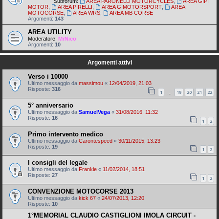
Subforum:
AREA PARONELLI MOTORCYCLES
,
AREA GIPI
MOTOR
,
AREA PIRELLI
,
AREA GIMOTORSPORT
,
AREA
MOTOCORSE
,
AREA WRS
,
AREA MB CORSE
Argomenti:
143
AREA UTILITY
Moderatore:
MrNico
Argomenti:
10
Argomenti attivi
Verso i 10000
Ultimo messaggio da
massimou
«
12/04/2019, 21:03
Risposte:
316
1
19
20
21
22
…
5° anniversario
Ultimo messaggio da
SamuelVega
«
31/08/2016, 11:32
Risposte:
16
1
2
Primo intervento medico
Ultimo messaggio da
Carontespeed
«
30/11/2015, 13:23
Risposte:
19
1
2
I consigli del legale
Ultimo messaggio da
Frankie
«
11/02/2014, 18:51
Risposte:
27
1
2
CONVENZIONE MOTOCORSE 2013
Ultimo messaggio da
kick 67
«
24/07/2013, 12:20
Risposte:
10
1°MEMORIAL CLAUDIO CASTIGLIONI IMOLA CIRCUIT -