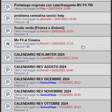
Portatarga originale con catarifrangente MV F4 750
Ultimo messaggio da
Flap
«
23/07/2024, 12:06
problema centralina servizi help
Ultimo messaggio da
iphone92
«
15/07/2024, 21:49
Risposte:
11
Scudo verde (Firenze e dintorni)
Ultimo messaggio da
Ferro3
«
22/03/2024, 10:25
Risposte:
3
Mv F4 al Cinema
Ultimo messaggio da
Ferro3
«
14/02/2024, 17:13
Risposte:
82
1
2
3
4
5
6
CALENDARIO REVLIMITER 2024
Ultimo messaggio da
Luke68RR
«
23/12/2023, 15:20
Risposte:
2
CALENDARIO REV AGOSTO 2024
Ultimo messaggio da
Ferro3
«
22/11/2023, 10:45
Risposte:
2
CALENDARIO REV DICEMBRE 2024
Ultimo messaggio da
SamuelVega
«
17/11/2023, 20:17
Risposte:
1
CALENDARIO REV NOVEMBRE 2024
Ultimo messaggio da
SamuelVega
«
17/11/2023, 20:15
Risposte:
1
CALENDARIO REV OTTOBRE 2024
Ultimo messaggio da
SamuelVega
«
17/11/2023, 20:13
Risposte:
1