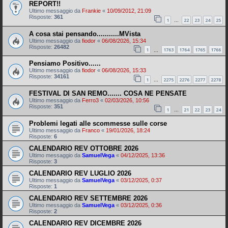
REPORT!!
Ultimo messaggio da
Frankie
«
10/09/2012, 21:09
Risposte:
361
1
22
23
24
25
…
A cosa stai pensando...........MVista
Ultimo messaggio da
fiodor
«
06/08/2026, 15:34
Risposte:
26482
1
1763
1764
1765
1766
…
Pensiamo Positivo......
Ultimo messaggio da
fiodor
«
06/08/2026, 15:33
Risposte:
34161
1
2275
2276
2277
2278
…
FESTIVAL DI SAN REMO....... COSA NE PENSATE
Ultimo messaggio da
Ferro3
«
02/03/2026, 10:56
Risposte:
351
1
21
22
23
24
…
Problemi legati alle scommesse sulle corse
Ultimo messaggio da
Franco
«
19/01/2026, 18:24
Risposte:
6
CALENDARIO REV OTTOBRE 2026
Ultimo messaggio da
SamuelVega
«
04/12/2025, 13:36
Risposte:
3
CALENDARIO REV LUGLIO 2026
Ultimo messaggio da
SamuelVega
«
03/12/2025, 0:37
Risposte:
1
CALENDARIO REV SETTEMBRE 2026
Ultimo messaggio da
SamuelVega
«
03/12/2025, 0:36
Risposte:
2
CALENDARIO REV DICEMBRE 2026