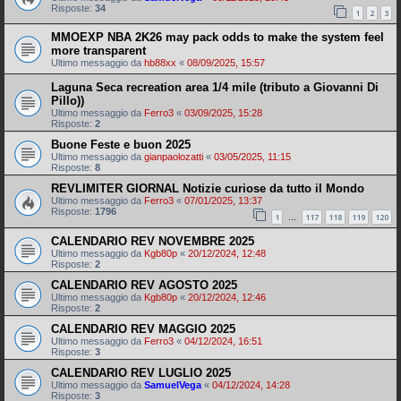
Risposte:
34
1
2
3
MMOEXP NBA 2K26 may pack odds to make the system feel
more transparent
Ultimo messaggio da
hb88xx
«
08/09/2025, 15:57
Laguna Seca recreation area 1/4 mile (tributo a Giovanni Di
Pillo))
Ultimo messaggio da
Ferro3
«
03/09/2025, 15:28
Risposte:
2
Buone Feste e buon 2025
Ultimo messaggio da
gianpaolozatti
«
03/05/2025, 11:15
Risposte:
8
REVLIMITER GIORNAL Notizie curiose da tutto il Mondo
Ultimo messaggio da
Ferro3
«
07/01/2025, 13:37
Risposte:
1796
1
117
118
119
120
…
CALENDARIO REV NOVEMBRE 2025
Ultimo messaggio da
Kgb80p
«
20/12/2024, 12:48
Risposte:
2
CALENDARIO REV AGOSTO 2025
Ultimo messaggio da
Kgb80p
«
20/12/2024, 12:46
Risposte:
2
CALENDARIO REV MAGGIO 2025
Ultimo messaggio da
Ferro3
«
04/12/2024, 16:51
Risposte:
3
CALENDARIO REV LUGLIO 2025
Ultimo messaggio da
SamuelVega
«
04/12/2024, 14:28
Risposte:
3