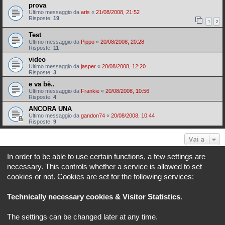
prova
Ultimo messaggio da
aris
«
21/08/2008, 21:52
Risposte:
19
1
2
Test
Ultimo messaggio da
Pippo
«
20/08/2008, 20:28
Risposte:
11
video
Ultimo messaggio da
jasper
«
20/08/2008, 12:20
Risposte:
3
e va bè..
Ultimo messaggio da
Frankie
«
20/08/2008, 10:56
Risposte:
4
ANCORA UNA
Ultimo messaggio da
gandon74
«
20/08/2008, 10:44
Risposte:
9
Vai a
In order to be able to use certain functions, a few settings are
Indice
Tutti gli orari sono
UTC+02:00
necessary. This controls whether a service is allowed to set
cookies or not. Cookies are set for the following services:
REVLIMITER.IT e i suoi contenuti sono di proprietà di REVLIMITER S.r.L.
I marchi MV AGUSTA®, CAGIVA®, MOTORCYCLE ART®, BRUTALE®, F4® e tutti i diritti
Technically necessary cookies & Visitor Statistics
.
derivati sono di esclusiva titolarità di MV AGUSTA MOTOR SPA
REVLIMITER S.r.L. - P.I. 01334840525
The settings can be changed later at any time.
Creato da
phpBB
® Forum Software © phpBB Limited