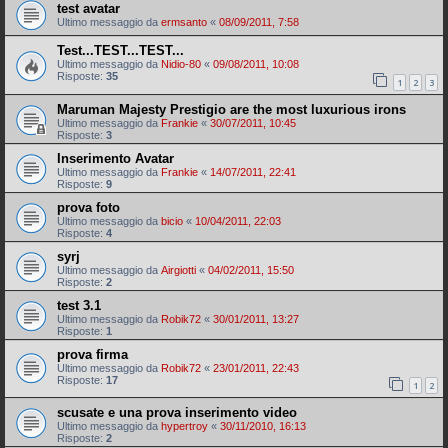
test avatar
Ultimo messaggio da
ermsanto
«
08/09/2011, 7:58
Test...TEST...TEST...
Ultimo messaggio da
Nidio-80
«
09/08/2011, 10:08
Risposte:
35
1
2
3
Maruman Majesty Prestigio are the most luxurious irons
Ultimo messaggio da
Frankie
«
30/07/2011, 10:45
Risposte:
3
Inserimento Avatar
Ultimo messaggio da
Frankie
«
14/07/2011, 22:41
Risposte:
9
prova foto
Ultimo messaggio da
bicio
«
10/04/2011, 22:03
Risposte:
4
syrj
Ultimo messaggio da
Airgiotti
«
04/02/2011, 15:50
Risposte:
2
test 3.1
Ultimo messaggio da
Robik72
«
30/01/2011, 13:27
Risposte:
1
prova firma
Ultimo messaggio da
Robik72
«
23/01/2011, 22:43
Risposte:
17
1
2
scusate e una prova inserimento video
Ultimo messaggio da
hypertroy
«
30/11/2010, 16:13
Risposte:
2