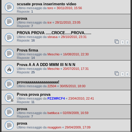
scusate prova inserimento video
Ultimo messaggio da
toro
«
30/11/2010, 15:56
Risposte:
1
prova
Ultimo messaggio da
ice
«
28/11/2010, 23:05
Risposte:
7
PROVA PROVA .....CROCE.....PROVA......
Ultimo messaggio da
sbrasa
«
28/10/2010, 23:31
Risposte:
16
1
2
Prova firma
Ultimo messaggio da
Meschio
«
16/08/2010, 22:30
Risposte:
14
Prova A A A DDD MMM III N N N
Ultimo messaggio da
Meschio
«
20/07/2010, 17:31
Risposte:
25
1
2
provaaaaaaaaaaaaaaaa!
Ultimo messaggio da
22504
«
30/05/2010, 18:00
Prova prova prova
Ultimo messaggio da
PZZMRCF4
«
23/04/2010, 22:41
Risposte:
11
prova
Ultimo messaggio da
battiluca
«
02/09/2009, 16:59
Risposte:
7
prova
Ultimo messaggio da
nsaggiom
«
29/04/2009, 17:09