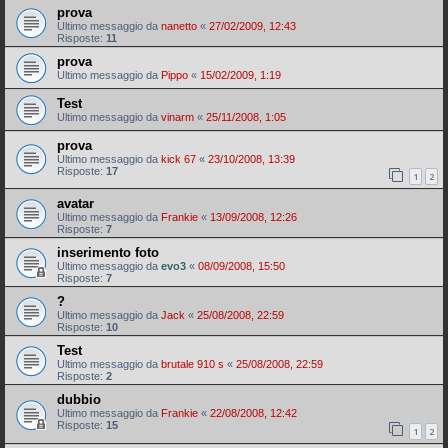
prova
Ultimo messaggio da
nanetto
«
27/02/2009, 12:43
Risposte:
11
prova
Ultimo messaggio da
Pippo
«
15/02/2009, 1:19
Test
Ultimo messaggio da
vinarm
«
25/11/2008, 1:05
prova
Ultimo messaggio da
kick 67
«
23/10/2008, 13:39
Risposte:
17
1
2
avatar
Ultimo messaggio da
Frankie
«
13/09/2008, 12:26
Risposte:
7
inserimento foto
Ultimo messaggio da
evo3
«
08/09/2008, 15:50
Risposte:
7
?
Ultimo messaggio da
Jack
«
25/08/2008, 22:59
Risposte:
10
Test
Ultimo messaggio da
brutale 910 s
«
25/08/2008, 22:59
Risposte:
2
dubbio
Ultimo messaggio da
Frankie
«
22/08/2008, 12:42
Risposte:
15
1
2