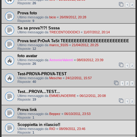
Risposte:
26
1
2
Prova foto
Ultimo messaggio da
bicio
«
26/09/2012, 20:28
Risposte:
9
Sa sa prova?!?! Ssssa
Ultimo messaggio da
TRECENTODODICI
«
11/07/2012, 20:14
Prova test PrOvA TeSt TEEEEEEEEEEEEEEEEEEEEEEEE
Ultimo messaggio da
marco_910S
«
21/04/2012, 20:25
Risposte:
12
foto avatar
Ultimo messaggio da
AntonioValenti
«
08/03/2012, 23:39
Risposte:
26
1
2
Test-PROVA-PROVA-TEST
Ultimo messaggio da
Meschio
«
24/12/2011, 15:57
Risposte:
40
1
2
3
Test...PROVA...TEST...
Ultimo messaggio da
EMMEUNOERRE
«
06/12/2011, 20:08
Risposte:
19
1
2
Prova link
Ultimo messaggio da
Beppez
«
06/10/2011, 23:53
Risposte:
1
Scoppietta in rilascio!!
Ultimo messaggio da
RIO
«
08/09/2011, 23:46
Risposte:
1