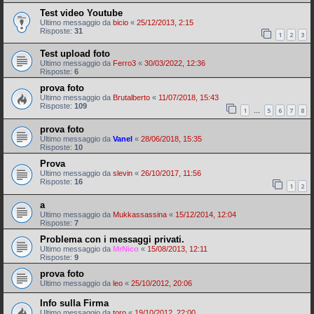
Test video Youtube
Ultimo messaggio da
bicio
«
25/12/2013, 2:15
Risposte:
31
1
2
3
Test upload foto
Ultimo messaggio da
Ferro3
«
30/03/2022, 12:36
Risposte:
6
prova foto
Ultimo messaggio da
Brutalberto
«
11/07/2018, 15:43
Risposte:
109
1
5
6
7
8
…
prova foto
Ultimo messaggio da
Vanel
«
28/06/2018, 15:35
Risposte:
10
Prova
Ultimo messaggio da
slevin
«
26/10/2017, 11:56
Risposte:
16
1
2
a
Ultimo messaggio da
Mukkassassina
«
15/12/2014, 12:04
Risposte:
7
Problema con i messaggi privati.
Ultimo messaggio da
MrNico
«
15/08/2013, 12:11
Risposte:
9
prova foto
Ultimo messaggio da
leo
«
25/10/2012, 20:06
Info sulla Firma
Ultimo messaggio da
toro
«
19/10/2012, 22:00