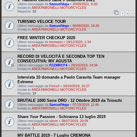
Ultimo messaggio da
SamuelVega
«
20/09/2021, 9:20
Inviato in
AREA PARONELLI MOTORCYCLES
Risposte:
33
1
2
3
TURISMO VELOCE TOUR
Ultimo messaggio da
SamuelVega
«
05/08/2020, 16:25
Inviato in
AREA PARONELLI MOTORCYCLES
FREE WINTER CHECKUP 2020
Ultimo messaggio da
hermann
«
19/12/2020, 1:34
Inviato in
AREA PARONELLI MOTORCYCLES
Risposte:
6
RECORD DI VELOCITÀ E SECONDA TOP TEN
CONSECUTIVA: MV AGUSTA
Ultimo messaggio da
PZZMRCF4
«
29/10/2019, 14:34
Inviato in
AREA PARONELLI MOTORCYCLES
Intervista 10 domande a Paolo Caravita Team manager
Extreme
Ultimo messaggio da
Ferro3
«
18/10/2019, 16:27
Inviato in
AREA PARONELLI MOTORCYCLES
Risposte:
10
BRUTALE 1000 Serie ORO - 12 Ottobre 2019 da Trioschi
Ultimo messaggio da
SamuelVega
«
07/10/2019, 11:46
Inviato in
AREA PARONELLI MOTORCYCLES
Share Your Passion - Schiranna 13 luglio 2019
Ultimo messaggio da
slevin
«
08/07/2019, 20:09
Inviato in
AREA PARONELLI MOTORCYCLES
Risposte:
1
MV BATTLE 2019 - 7 Luglio CREMONA