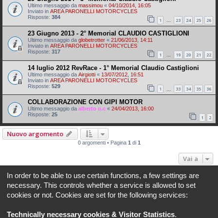
Ultimo messaggio da
massimou
«
04/10/2014, 16:05
Inviato in
AREA PARONELLI MOTORCYCLES
Risposte:
384
1
23
24
25
26
…
23 Giugno 2013 - 2° Memorial CLAUDIO CASTIGLIONI
Ultimo messaggio da
globetrotter
«
21/06/2013, 14:11
Inviato in
AREA PARONELLI MOTORCYCLES
Risposte:
317
1
19
20
21
22
…
14 luglio 2012 RevRace - 1° Memorial Claudio Castiglioni
Ultimo messaggio da
Airgiotti
«
13/07/2012, 16:51
Inviato in
AREA PARONELLI MOTORCYCLES
Risposte:
529
1
33
34
35
36
…
COLLABORAZIONE CON GIPI MOTOR
Ultimo messaggio da
alberto o.c
«
24/04/2013, 16:00
Risposte:
25
1
2
Nuovo argomento
0 argomenti • Pagina
1
di
1
Vai a
In order to be able to use certain functions, a few settings are
Indice
Tutti gli orari sono
UTC+02:00
necessary. This controls whether a service is allowed to set
cookies or not. Cookies are set for the following services:
REVLIMITER.IT e i suoi contenuti sono di proprietà di REVLIMITER S.r.L.
I marchi MV AGUSTA®, CAGIVA®, MOTORCYCLE ART®, BRUTALE®, F4® e tutti i diritti
Technically necessary cookies & Visitor Statistics
.
derivati sono di esclusiva titolarità di MV AGUSTA MOTOR SPA