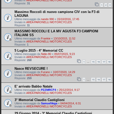
Inviato in
AREA PARONELLI MOTORCYCLES
Risposte:
31
1
2
3
Massimo Roccoli di nuovo campione CIV con la F3 di
LAGUNA
Ultimo messaggio da
nando 990
«
15/10/2016, 17:45
Inviato in
AREA PARONELLI MOTORCYCLES
Risposte:
11
MASSIMO ROCCOLI E LA MV AGUSTA F3 CAMPIONI
ITALIANI SS
Ultimo messaggio da
Frankie
«
13/10/2015, 11:52
Inviato in
AREA PARONELLI MOTORCYCLES
Risposte:
1
5 Luglio 2015 - 4° Memorial CC
Ultimo messaggio da
Nidio-80
«
05/07/2015, 9:23
Inviato in
AREA PARONELLI MOTORCYCLES
Risposte:
268
1
15
16
17
18
…
Nasce REVSECURE !
Ultimo messaggio da
Furano
«
10/07/2020, 14:29
Inviato in
AREA PARONELLI MOTORCYCLES
Risposte:
259
1
15
16
17
18
…
E' arrivato Babbo Natale
Ultimo messaggio da
PZZMRCF4
«
25/12/2014, 9:17
Inviato in
AREA PARONELLI MOTORCYCLES
3° Memorial Claudio Castiglioni
Ultimo messaggio da
SamuelVega
«
04/04/2014, 6:31
Inviato in
AREA PARONELLI MOTORCYCLES
29 Giugno 2014 - 3° Memorial Claudio Castiglioni