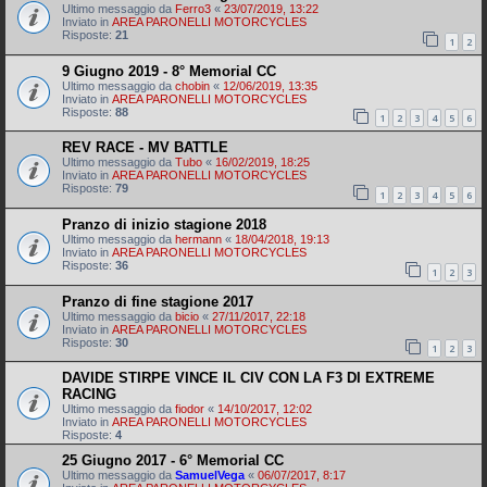
Ultimo messaggio da
Ferro3
«
23/07/2019, 13:22
Inviato in
AREA PARONELLI MOTORCYCLES
Risposte:
21
1
2
9 Giugno 2019 - 8° Memorial CC
Ultimo messaggio da
chobin
«
12/06/2019, 13:35
Inviato in
AREA PARONELLI MOTORCYCLES
Risposte:
88
1
2
3
4
5
6
REV RACE - MV BATTLE
Ultimo messaggio da
Tubo
«
16/02/2019, 18:25
Inviato in
AREA PARONELLI MOTORCYCLES
Risposte:
79
1
2
3
4
5
6
Pranzo di inizio stagione 2018
Ultimo messaggio da
hermann
«
18/04/2018, 19:13
Inviato in
AREA PARONELLI MOTORCYCLES
Risposte:
36
1
2
3
Pranzo di fine stagione 2017
Ultimo messaggio da
bicio
«
27/11/2017, 22:18
Inviato in
AREA PARONELLI MOTORCYCLES
Risposte:
30
1
2
3
DAVIDE STIRPE VINCE IL CIV CON LA F3 DI EXTREME
RACING
Ultimo messaggio da
fiodor
«
14/10/2017, 12:02
Inviato in
AREA PARONELLI MOTORCYCLES
Risposte:
4
25 Giugno 2017 - 6° Memorial CC
Ultimo messaggio da
SamuelVega
«
06/07/2017, 8:17