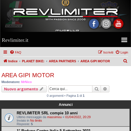
Revlimiter.it
FAQ
Iscriviti
Login
C
Indice
PLANET BIKE:
AREA PARTNERS
AREA GIPI MOTOR
e
AREA GIPI MOTOR
r
Moderatore:
MrNico
c
Cerca
Ricerca ava
Nuovo argomento
a
0 argomenti • Pagina
1
di
1
Annunci
REVLIMITER SRL compie 10 anni
Ultimo messaggio da
massimou
«
01/04/2022, 20:29
Inviato in
No limits
Risposte:
5
1° Raduno Centro Italia 5 Settembre 2021