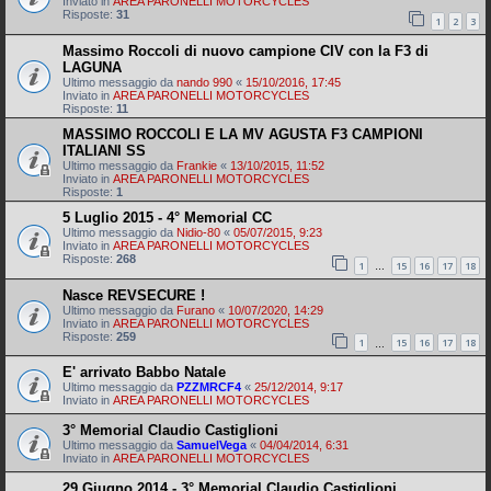
Inviato in
AREA PARONELLI MOTORCYCLES
Risposte:
31
1
2
3
Massimo Roccoli di nuovo campione CIV con la F3 di
LAGUNA
Ultimo messaggio da
nando 990
«
15/10/2016, 17:45
Inviato in
AREA PARONELLI MOTORCYCLES
Risposte:
11
MASSIMO ROCCOLI E LA MV AGUSTA F3 CAMPIONI
ITALIANI SS
Ultimo messaggio da
Frankie
«
13/10/2015, 11:52
Inviato in
AREA PARONELLI MOTORCYCLES
Risposte:
1
5 Luglio 2015 - 4° Memorial CC
Ultimo messaggio da
Nidio-80
«
05/07/2015, 9:23
Inviato in
AREA PARONELLI MOTORCYCLES
Risposte:
268
1
15
16
17
18
…
Nasce REVSECURE !
Ultimo messaggio da
Furano
«
10/07/2020, 14:29
Inviato in
AREA PARONELLI MOTORCYCLES
Risposte:
259
1
15
16
17
18
…
E' arrivato Babbo Natale
Ultimo messaggio da
PZZMRCF4
«
25/12/2014, 9:17
Inviato in
AREA PARONELLI MOTORCYCLES
3° Memorial Claudio Castiglioni
Ultimo messaggio da
SamuelVega
«
04/04/2014, 6:31
Inviato in
AREA PARONELLI MOTORCYCLES
29 Giugno 2014 - 3° Memorial Claudio Castiglioni