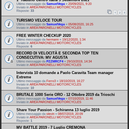
Ultimo messaggio da
SamuelVega
«
20/09/2021, 9:20
Inviato in
AREA PARONELLI MOTORCYCLES
Risposte:
33
1
2
3
TURISMO VELOCE TOUR
Ultimo messaggio da
SamuelVega
«
05/08/2020, 16:25
Inviato in
AREA PARONELLI MOTORCYCLES
FREE WINTER CHECKUP 2020
Ultimo messaggio da
hermann
«
19/12/2020, 1:34
Inviato in
AREA PARONELLI MOTORCYCLES
Risposte:
6
RECORD DI VELOCITÀ E SECONDA TOP TEN
CONSECUTIVA: MV AGUSTA
Ultimo messaggio da
PZZMRCF4
«
29/10/2019, 14:34
Inviato in
AREA PARONELLI MOTORCYCLES
Intervista 10 domande a Paolo Caravita Team manager
Extreme
Ultimo messaggio da
Ferro3
«
18/10/2019, 16:27
Inviato in
AREA PARONELLI MOTORCYCLES
Risposte:
10
BRUTALE 1000 Serie ORO - 12 Ottobre 2019 da Trioschi
Ultimo messaggio da
SamuelVega
«
07/10/2019, 11:46
Inviato in
AREA PARONELLI MOTORCYCLES
Share Your Passion - Schiranna 13 luglio 2019
Ultimo messaggio da
slevin
«
08/07/2019, 20:09
Inviato in
AREA PARONELLI MOTORCYCLES
Risposte:
1
MV BATTLE 2019 - 7 Luglio CREMONA