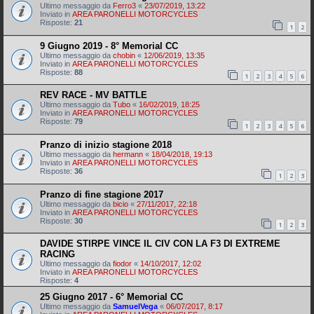
Ultimo messaggio da
Ferro3
«
23/07/2019, 13:22
Inviato in
AREA PARONELLI MOTORCYCLES
Risposte:
21
1
2
9 Giugno 2019 - 8° Memorial CC
Ultimo messaggio da
chobin
«
12/06/2019, 13:35
Inviato in
AREA PARONELLI MOTORCYCLES
Risposte:
88
1
2
3
4
5
6
REV RACE - MV BATTLE
Ultimo messaggio da
Tubo
«
16/02/2019, 18:25
Inviato in
AREA PARONELLI MOTORCYCLES
Risposte:
79
1
2
3
4
5
6
Pranzo di inizio stagione 2018
Ultimo messaggio da
hermann
«
18/04/2018, 19:13
Inviato in
AREA PARONELLI MOTORCYCLES
Risposte:
36
1
2
3
Pranzo di fine stagione 2017
Ultimo messaggio da
bicio
«
27/11/2017, 22:18
Inviato in
AREA PARONELLI MOTORCYCLES
Risposte:
30
1
2
3
DAVIDE STIRPE VINCE IL CIV CON LA F3 DI EXTREME
RACING
Ultimo messaggio da
fiodor
«
14/10/2017, 12:02
Inviato in
AREA PARONELLI MOTORCYCLES
Risposte:
4
25 Giugno 2017 - 6° Memorial CC
Ultimo messaggio da
SamuelVega
«
06/07/2017, 8:17