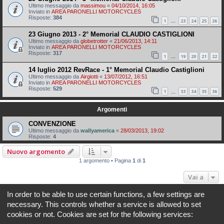
Ultimo messaggio da
massimou
«
04/10/2014, 16:05
Inviato in
AREA PARONELLI MOTORCYCLES
Risposte:
384
1
23
24
25
26
…
23 Giugno 2013 - 2° Memorial CLAUDIO CASTIGLIONI
Ultimo messaggio da
globetrotter
«
21/06/2013, 14:11
Inviato in
AREA PARONELLI MOTORCYCLES
Risposte:
317
1
19
20
21
22
…
14 luglio 2012 RevRace - 1° Memorial Claudio Castiglioni
Ultimo messaggio da
Airgiotti
«
13/07/2012, 16:51
Inviato in
AREA PARONELLI MOTORCYCLES
Risposte:
529
1
33
34
35
36
…
Argomenti
CONVENZIONE
Ultimo messaggio da
wallyamerica
«
28/03/2013, 19:02
Risposte:
4
Nuovo argomento
1 argomento • Pagina
1
di
1
Vai a
In order to be able to use certain functions, a few settings are
Indice
Tutti gli orari sono
UTC+02:00
necessary. This controls whether a service is allowed to set
cookies or not. Cookies are set for the following services:
REVLIMITER.IT e i suoi contenuti sono di proprietà di REVLIMITER S.r.L.