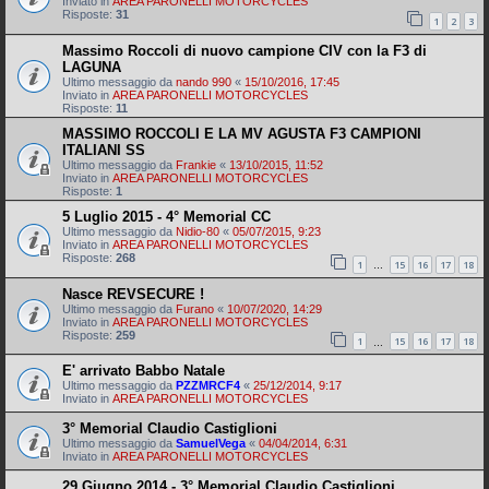
Inviato in
AREA PARONELLI MOTORCYCLES
Risposte:
31
1
2
3
Massimo Roccoli di nuovo campione CIV con la F3 di
LAGUNA
Ultimo messaggio da
nando 990
«
15/10/2016, 17:45
Inviato in
AREA PARONELLI MOTORCYCLES
Risposte:
11
MASSIMO ROCCOLI E LA MV AGUSTA F3 CAMPIONI
ITALIANI SS
Ultimo messaggio da
Frankie
«
13/10/2015, 11:52
Inviato in
AREA PARONELLI MOTORCYCLES
Risposte:
1
5 Luglio 2015 - 4° Memorial CC
Ultimo messaggio da
Nidio-80
«
05/07/2015, 9:23
Inviato in
AREA PARONELLI MOTORCYCLES
Risposte:
268
1
15
16
17
18
…
Nasce REVSECURE !
Ultimo messaggio da
Furano
«
10/07/2020, 14:29
Inviato in
AREA PARONELLI MOTORCYCLES
Risposte:
259
1
15
16
17
18
…
E' arrivato Babbo Natale
Ultimo messaggio da
PZZMRCF4
«
25/12/2014, 9:17
Inviato in
AREA PARONELLI MOTORCYCLES
3° Memorial Claudio Castiglioni
Ultimo messaggio da
SamuelVega
«
04/04/2014, 6:31
Inviato in
AREA PARONELLI MOTORCYCLES
29 Giugno 2014 - 3° Memorial Claudio Castiglioni