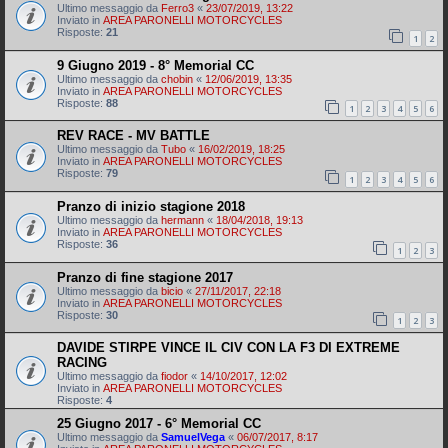
Ultimo messaggio da
Ferro3
«
23/07/2019, 13:22
Inviato in
AREA PARONELLI MOTORCYCLES
Risposte:
21
1
2
9 Giugno 2019 - 8° Memorial CC
Ultimo messaggio da
chobin
«
12/06/2019, 13:35
Inviato in
AREA PARONELLI MOTORCYCLES
Risposte:
88
1
2
3
4
5
6
REV RACE - MV BATTLE
Ultimo messaggio da
Tubo
«
16/02/2019, 18:25
Inviato in
AREA PARONELLI MOTORCYCLES
Risposte:
79
1
2
3
4
5
6
Pranzo di inizio stagione 2018
Ultimo messaggio da
hermann
«
18/04/2018, 19:13
Inviato in
AREA PARONELLI MOTORCYCLES
Risposte:
36
1
2
3
Pranzo di fine stagione 2017
Ultimo messaggio da
bicio
«
27/11/2017, 22:18
Inviato in
AREA PARONELLI MOTORCYCLES
Risposte:
30
1
2
3
DAVIDE STIRPE VINCE IL CIV CON LA F3 DI EXTREME
RACING
Ultimo messaggio da
fiodor
«
14/10/2017, 12:02
Inviato in
AREA PARONELLI MOTORCYCLES
Risposte:
4
25 Giugno 2017 - 6° Memorial CC
Ultimo messaggio da
SamuelVega
«
06/07/2017, 8:17