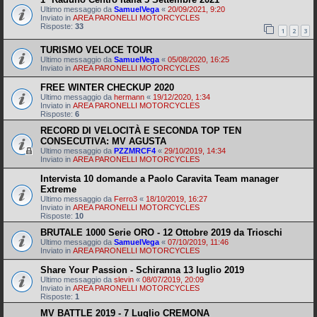
Ultimo messaggio da
SamuelVega
«
20/09/2021, 9:20
Inviato in
AREA PARONELLI MOTORCYCLES
Risposte:
33
1
2
3
TURISMO VELOCE TOUR
Ultimo messaggio da
SamuelVega
«
05/08/2020, 16:25
Inviato in
AREA PARONELLI MOTORCYCLES
FREE WINTER CHECKUP 2020
Ultimo messaggio da
hermann
«
19/12/2020, 1:34
Inviato in
AREA PARONELLI MOTORCYCLES
Risposte:
6
RECORD DI VELOCITÀ E SECONDA TOP TEN
CONSECUTIVA: MV AGUSTA
Ultimo messaggio da
PZZMRCF4
«
29/10/2019, 14:34
Inviato in
AREA PARONELLI MOTORCYCLES
Intervista 10 domande a Paolo Caravita Team manager
Extreme
Ultimo messaggio da
Ferro3
«
18/10/2019, 16:27
Inviato in
AREA PARONELLI MOTORCYCLES
Risposte:
10
BRUTALE 1000 Serie ORO - 12 Ottobre 2019 da Trioschi
Ultimo messaggio da
SamuelVega
«
07/10/2019, 11:46
Inviato in
AREA PARONELLI MOTORCYCLES
Share Your Passion - Schiranna 13 luglio 2019
Ultimo messaggio da
slevin
«
08/07/2019, 20:09
Inviato in
AREA PARONELLI MOTORCYCLES
Risposte:
1
MV BATTLE 2019 - 7 Luglio CREMONA