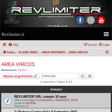
Revlimiter.it
FAQ
Iscriviti
Login
C
Indice
PLANET BIKE:
AREA PARTNERS
AREA VIRCOS
e
AREA VIRCOS
r
Moderatore:
MrNico
c
Cerca
Ricerca ava
Nuovo argomento
a
2 argomenti • Pagina
1
di
1
Annunci
REVLIMITER SRL compie 10 anni
Ultimo messaggio da
massimou
«
01/04/2022, 20:29
Inviato in
No limits
Risposte:
5
1° Raduno Centro Italia 5 Settembre 2021