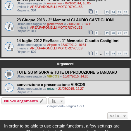
Ultimo messaggio da
massimou
«
04/10/2014, 16:05
Inviato in
AREA PARONELLI MOTORCYCLES
Risposte:
384
1
23
24
25
26
…
23 Giugno 2013 - 2° Memorial CLAUDIO CASTIGLIONI
Ultimo messaggio da
globetrotter
«
21/06/2013, 14:11
Inviato in
AREA PARONELLI MOTORCYCLES
Risposte:
317
1
19
20
21
22
…
14 luglio 2012 RevRace - 1° Memorial Claudio Castiglioni
Ultimo messaggio da
Airgiotti
«
13/07/2012, 16:51
Inviato in
AREA PARONELLI MOTORCYCLES
Risposte:
529
1
33
34
35
36
…
Argomenti
TUTE SU MISURA & TUTE DI PRODUZIONE STANDARD
Ultimo messaggio da
VIRCOS
«
10/07/2015, 14:20
convenzione e presentazione VIRCOS
Ultimo messaggio da
gùaz
«
21/05/2015, 22:27
Risposte:
1
Nuovo argomento
2 argomenti • Pagina
1
di
1
Vai a
In order to be able to use certain functions, a few settings are
Indice
Tutti gli orari sono
UTC+02:00