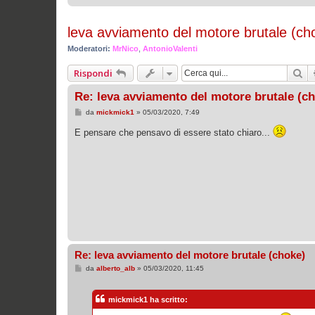
leva avviamento del motore brutale (ch
Moderatori:
MrNico
,
AntonioValenti
Ce
Rispondi
Re: leva avviamento del motore brutale (c
M
da
mickmick1
»
05/03/2020, 7:49
e
s
E pensare che pensavo di essere stato chiaro...
s
a
g
g
i
o
Re: leva avviamento del motore brutale (choke)
M
da
alberto_alb
»
05/03/2020, 11:45
e
s
s
mickmick1 ha scritto:
a
g