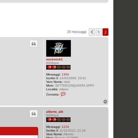
1
2
Precedente
20 messaggi
mickmick1
6000rpm
Messaggi:
1364
Iscritto il:
14/03/2008, 23:01
Vero Nome:
mick
Moto:
SETTEECINQUANTA SPRT
Località:
milano
C
Contatta:
o
n
T
t
o
a
p
t
alberto_alb
t
6000rpm
a
m
i
Messaggi:
1224
c
Iscritto il:
11/11/2012, 21:16
k
Vero Nome:
Alberto
m
Moto:
Brutale 1078RR