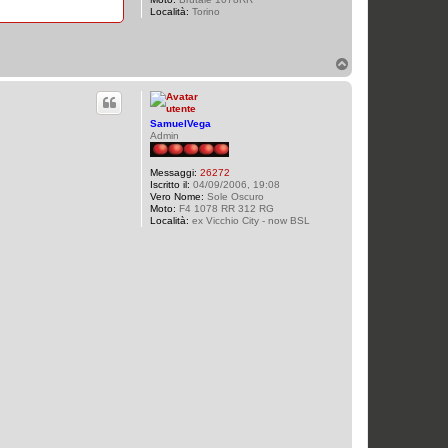
i
Località:
Torino
c
k
1
T
o
p
SamuelVega
Admin
Messaggi:
26272
Iscritto il:
04/09/2006, 19:08
Vero Nome:
Sole Oscuro
Moto:
F4 1078 RR 312 RG
Località:
ex Vicchio City - now BSL