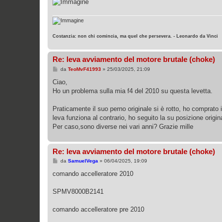
Costanzia: non chi comincia, ma quel che persevera. - Leonardo da Vinci
Re: leva avviamento del motore brutale (choke)
M
da
TeoMvF41993
»
25/03/2025, 21:09
e
s
Ciao,
s
Ho un problema sulla mia f4 del 2010 su questa levetta.
a
g
g
Praticamente il suo perno originale si è rotto, ho comprato
i
o
leva funziona al contrario, ho seguito la su posizione origi
Per caso,sono diverse nei vari anni? Grazie mille
Re: leva avviamento del motore brutale (choke)
M
da
SamuelVega
»
06/04/2025, 19:09
e
s
comando accelleratore 2010
s
a
g
SPMV8000B2141
g
i
o
comando accelleratore pre 2010