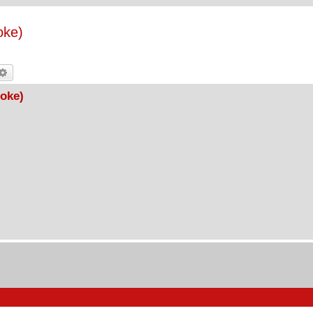
oke)
rca
Ricerca avanzata
hoke)