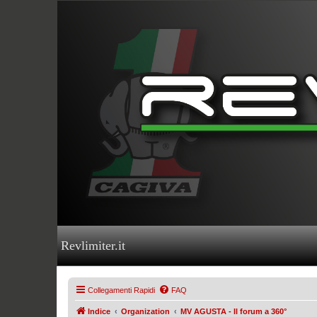
Revlimiter.it
Collegamenti Rapidi
FAQ
Indice
Organization
MV AGUSTA - Il forum a 360°