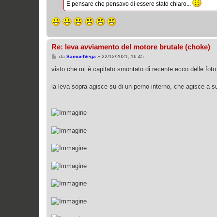
g
E pensare che pensavo di essere stato chiaro...
i
o
Re: leva avviamento del motore brutale (choke)
M
da
SamuelVega
»
22/12/2021, 16:45
e
s
visto che mi è capitato smontato di recente ecco delle foto
s
a
g
la leva sopra agisce su di un perno interno, che agisce a sua
g
i
o