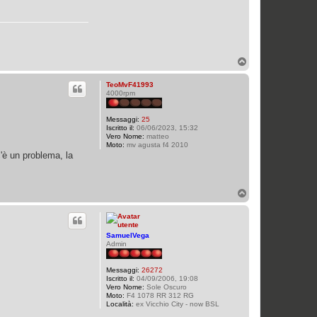
T
o
p
TeoMvF41993
4000rpm
Messaggi:
25
Iscritto il:
06/06/2023, 15:32
Vero Nome:
matteo
Moto:
mv agusta f4 2010
'è un problema, la
T
o
p
SamuelVega
Admin
Messaggi:
26272
Iscritto il:
04/09/2006, 19:08
Vero Nome:
Sole Oscuro
Moto:
F4 1078 RR 312 RG
Località:
ex Vicchio City - now BSL