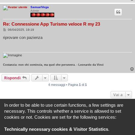
SamuelVega
Admin
Re: Connessione App Turismo veloce R my 23
M
06/04/2025, 19:19
e
s
riprovare con pazienza
s
a
g
g
i
o
Costanzia: non chi comincia, ma quel che persevera. - Leonardo da Vinci
Rispondi
4 messaggi • Pagina
1
di
1
Vai a
In order to be able to use certain functions, a few settings are
Indice
Tutti gli orari sono
UTC+02:00
necessary. This controls whether a service is allowed to set
cookies or not. Cookies are set for the following services:
REVLIMITER.IT e i suoi contenuti sono di proprietà di REVLIMITER S.r.L.
I marchi MV AGUSTA®, CAGIVA®, MOTORCYCLE ART®, BRUTALE®, F4® e tutti i diritti
Technically necessary cookies & Visitor Statistics
.
derivati sono di esclusiva titolarità di MV AGUSTA MOTOR SPA