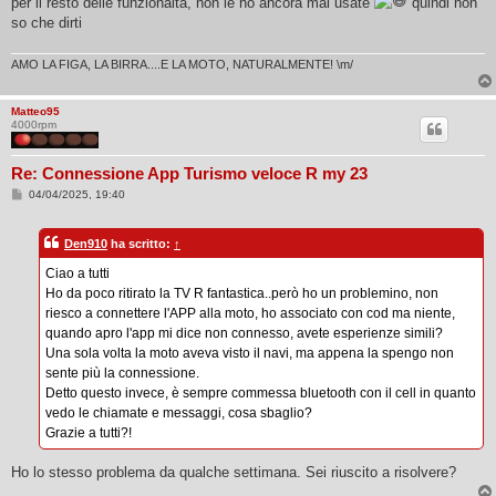
per il resto delle funzionaità, non le ho ancora mai usate
quindi non
so che dirti
AMO LA FIGA, LA BIRRA....E LA MOTO, NATURALMENTE! \m/
Matteo95
4000rpm
Re: Connessione App Turismo veloce R my 23
M
04/04/2025, 19:40
e
s
s
Den910
ha scritto:
↑
a
g
Ciao a tutti
g
i
Ho da poco ritirato la TV R fantastica..però ho un problemino, non
o
riesco a connettere l'APP alla moto, ho associato con cod ma niente,
quando apro l'app mi dice non connesso, avete esperienze simili?
Una sola volta la moto aveva visto il navi, ma appena la spengo non
sente più la connessione.
Detto questo invece, è sempre commessa bluetooth con il cell in quanto
vedo le chiamate e messaggi, cosa sbaglio?
Grazie a tutti?!
Ho lo stesso problema da qualche settimana. Sei riuscito a risolvere?