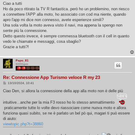
s
Ciao a tutti
s
Ho da poco ritirato la TV R fantastica..però ho un problemino, non riesco
a
g
a connettere l'APP alla moto, ho associato con cod ma niente, quando
g
apro l'app mi dice non connesso, avete esperienze simili?
i
o
Una sola volta la moto aveva visto il navi, ma appena la spengo non
sente più la connessione.
Detto questo invece, è sempre commessa bluetooth con il cell in quanto
vedo le chiamate e messaggi, cosa sbaglio?
Grazie a tutti?!
Papo_81
6000rpm
Re: Connessione App Turismo veloce R my 23
M
13/10/2024, 10:41
e
s
Ciao Den, si allora la connessione della app alla moto non è delle più
s
a
g
intuitive...anche per la mia F3 rosso ho lo stesso ammattimento
g
praticamente tutte lo volte devo riassociare come nuova moto e allora
i
o
funziona quasi subito, se ne è parlato un bel pò qui, magari ti può essere
di aiuto:
viewtopic.php?t=38860