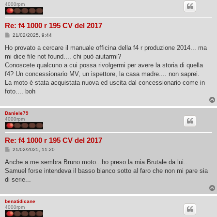
4000rpm
Re: f4 1000 r 195 CV del 2017
M
21/02/2025, 9:44
e
s
Ho provato a cercare il manuale officina della f4 r produzione 2014... ma
s
mi dice file not found.... chi può aiutarmi?
a
g
Conoscete qualcuno a cui possa rivolgermi per avere la storia di quella
g
f4? Un concessionario MV, un ispettore, la casa madre.... non saprei.
i
o
La moto è stata acquistata nuova ed uscita dal concessionario come in
foto.... boh
Daniele79
4000rpm
Re: f4 1000 r 195 CV del 2017
M
21/02/2025, 11:20
e
s
Anche a me sembra Bruno moto...ho preso la mia Brutale da lui..
s
Samuel forse intendeva il basso bianco sotto al faro che non mi pare sia
a
g
di serie...
g
i
o
benatidicane
4000rpm