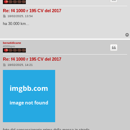
Re: f4 1000 r 195 CV del 2017
M
18/02/2025, 13:54
e
s
ha 30.000 km...
s
a
g
g
i
benatidicane
o
4000rpm
Re: f4 1000 r 195 CV del 2017
M
18/02/2025, 14:21
e
s
s
a
g
g
i
o
foto dal concessionario prima della messa in strada