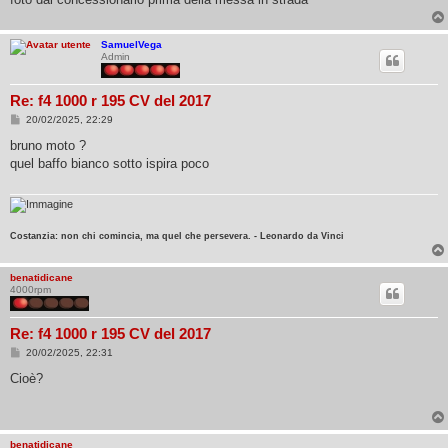
SamuelVega
Admin
Re: f4 1000 r 195 CV del 2017
M
20/02/2025, 22:29
e
s
bruno moto ?
s
quel baffo bianco sotto ispira poco
a
g
g
i
o
Costanzia: non chi comincia, ma quel che persevera. - Leonardo da Vinci
benatidicane
4000rpm
Re: f4 1000 r 195 CV del 2017
M
20/02/2025, 22:31
e
s
Cioè?
s
a
g
g
i
benatidicane
o