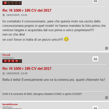
Re: f4 1000 r 195 CV del 2017
M
18/02/2025, 13:01
e
s
ho contattato il concessionario. pare che questa moto sia uscita dalla
s
concessionaria proprio in quel modo! mi hanno mandato la foto prima che
a
g
venisse targata e acquistata dal suo prima e unico proprietario!!!!
g
non so che dire!
i
o
se così fosse si tratta di un pezzo unico!!!!
Ferro3
10000rpm
Re: f4 1000 r 195 CV del 2017
M
18/02/2025, 13:45
e
s
Bella è bella! Eventualmente uno se la sistema poi, quanti chilometri ha?
s
a
g
g
i
GAS è il contrario di SAG, bisogna chiudere il SAG e aprire il GAS!!!
o
benatidicane
4000rpm