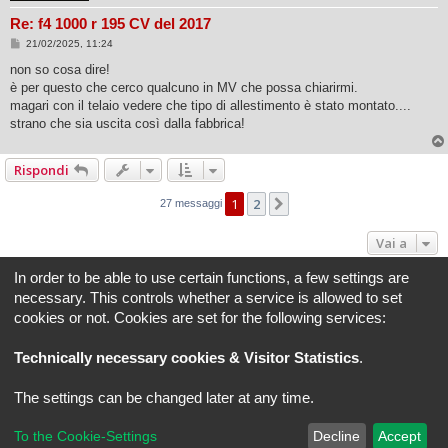
Re: f4 1000 r 195 CV del 2017
M
21/02/2025, 11:24
e
s
non so cosa dire!
s
è per questo che cerco qualcuno in MV che possa chiarirmi.
a
g
magari con il telaio vedere che tipo di allestimento è stato montato....
g
strano che sia uscita così dalla fabbrica!
i
o
Rispondi
1
2
Prossimo
27 messaggi
Vai a
In order to be able to use certain functions, a few settings are
Indice
Tutti gli orari sono
UTC+02:00
necessary. This controls whether a service is allowed to set
cookies or not. Cookies are set for the following services:
REVLIMITER.IT e i suoi contenuti sono di proprietà di REVLIMITER S.r.L.
I marchi MV AGUSTA®, CAGIVA®, MOTORCYCLE ART®, BRUTALE®, F4® e tutti i diritti
Technically necessary cookies & Visitor Statistics
.
derivati sono di esclusiva titolarità di MV AGUSTA MOTOR SPA
REVLIMITER S.r.L. - P.I. 01334840525
The settings can be changed later at any time.
Creato da
phpBB
® Forum Software © phpBB Limited
Traduzione Italiana
phpBB-Italia.it
phpBB SiteMaker
To the Cookie-Settings
Decline
Accept
Privacy
|
Condizioni