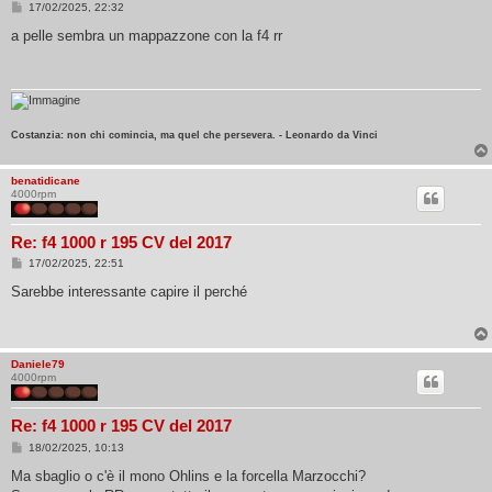
M
17/02/2025, 22:32
e
s
a pelle sembra un mappazzone con la f4 rr
s
a
g
g
i
o
Costanzia: non chi comincia, ma quel che persevera. - Leonardo da Vinci
benatidicane
4000rpm
Re: f4 1000 r 195 CV del 2017
M
17/02/2025, 22:51
e
s
Sarebbe interessante capire il perché
s
a
g
g
i
Daniele79
o
4000rpm
Re: f4 1000 r 195 CV del 2017
M
18/02/2025, 10:13
e
s
Ma sbaglio o c'è il mono Ohlins e la forcella Marzocchi?
s