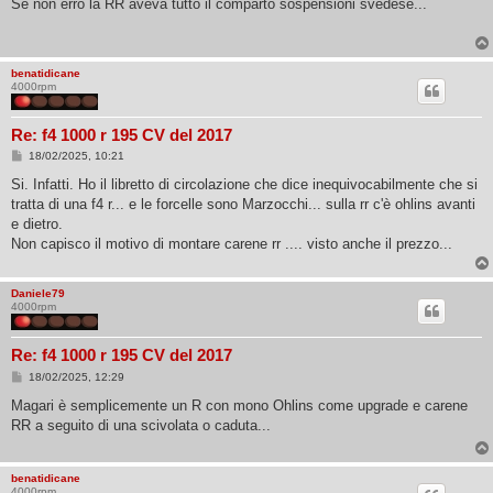
Se non erro la RR aveva tutto il comparto sospensioni svedese...
a
g
g
i
o
benatidicane
4000rpm
Re: f4 1000 r 195 CV del 2017
M
18/02/2025, 10:21
e
s
Si. Infatti. Ho il libretto di circolazione che dice inequivocabilmente che si
s
tratta di una f4 r... e le forcelle sono Marzocchi... sulla rr c'è ohlins avanti
a
g
e dietro.
g
Non capisco il motivo di montare carene rr .... visto anche il prezzo...
i
o
Daniele79
4000rpm
Re: f4 1000 r 195 CV del 2017
M
18/02/2025, 12:29
e
s
Magari è semplicemente un R con mono Ohlins come upgrade e carene
s
RR a seguito di una scivolata o caduta...
a
g
g
i
benatidicane
o
4000rpm