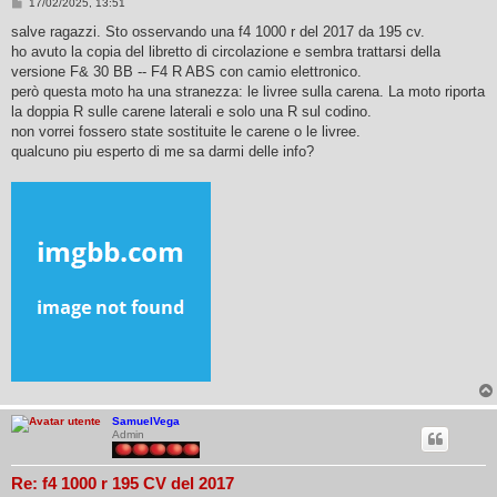
M
17/02/2025, 13:51
e
s
salve ragazzi. Sto osservando una f4 1000 r del 2017 da 195 cv.
s
ho avuto la copia del libretto di circolazione e sembra trattarsi della
a
g
versione F& 30 BB -- F4 R ABS con camio elettronico.
g
però questa moto ha una stranezza: le livree sulla carena. La moto riporta
i
o
la doppia R sulle carene laterali e solo una R sul codino.
non vorrei fossero state sostituite le carene o le livree.
qualcuno piu esperto di me sa darmi delle info?
SamuelVega
Admin
Re: f4 1000 r 195 CV del 2017