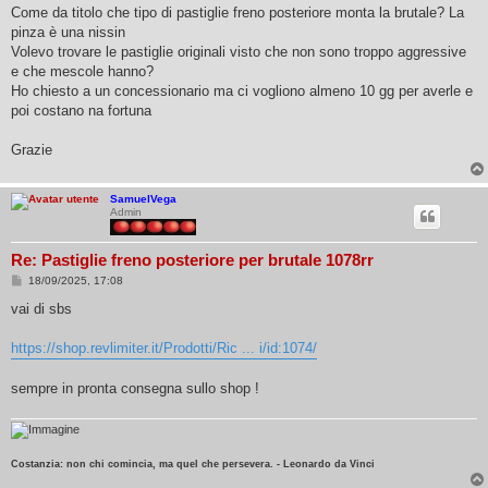
s
Come da titolo che tipo di pastiglie freno posteriore monta la brutale? La
s
pinza è una nissin
a
g
Volevo trovare le pastiglie originali visto che non sono troppo aggressive
g
e che mescole hanno?
i
o
Ho chiesto a un concessionario ma ci vogliono almeno 10 gg per averle e
poi costano na fortuna
Grazie
SamuelVega
Admin
Re: Pastiglie freno posteriore per brutale 1078rr
M
18/09/2025, 17:08
e
s
vai di sbs
s
a
g
https://shop.revlimiter.it/Prodotti/Ric ... i/id:1074/
g
i
o
sempre in pronta consegna sullo shop !
Costanzia: non chi comincia, ma quel che persevera. - Leonardo da Vinci