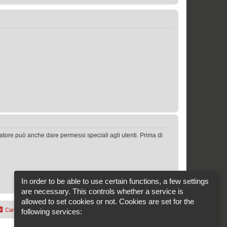
ratore può anche dare permessi speciali agli utenti. Prima di
In order to be able to use certain functions, a few settings
are necessary. This controls whether a service is
allowed to set cookies or not. Cookies are set for the
Cancella cookie
Cookie-Settings
Tutti gli orari sono
UTC+02:00
following services: