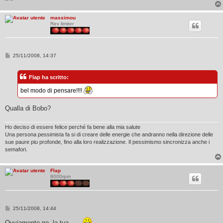
o
massimou
Rev limiter
M
25/11/2008, 14:37
e
s
s
Flap ha scritto:
a
g
bel modo di pensare!!!!
g
i
o
Qualla di Bobo?
Ho deciso di essere felice perché fa bene alla mia salute
Una persona pessimista fa si di creare delle energie che andranno nella direzione delle
sue paure piu profonde, fino alla loro realizzazione. Il pessimismo sincronizza anche i
semafori.
Flap
8000rpm
M
25/11/2008, 14:44
e
s
Ovviamente no, la tua......