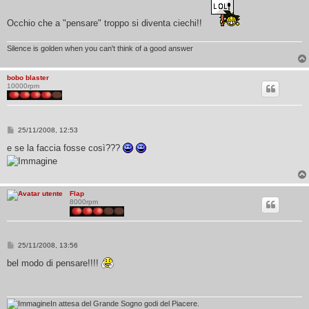
Occhio che a "pensare" troppo si diventa ciechi!!
Silence is golden when you can't think of a good answer
bobo blaster
10000rpm
M
25/11/2008, 12:53
e
s
e se la faccia fosse così???
s
a
g
g
i
Flap
o
8000rpm
M
25/11/2008, 13:56
e
s
bel modo di pensare!!!!
s
a
g
g
i
In attesa del Grande Sogno godi del Piacere.