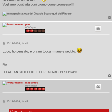
s
Vogliamo positività ogni giorno come promesso!!!
a
g
g
i
In attesa del Grande Sogno godi del Piacere.
o
pier
6000rpm
M
25/11/2008, 14:44
e
s
Ecco, ho pensato, e ora mi tocca rimanere seduto.
s
a
g
g
i
Pier
o
- I T A L I A N S D O I T B E T T E R - ANIMAL SPIRIT Inside®
massimou
Rev limiter
M
25/11/2008, 14:47
e
s
s