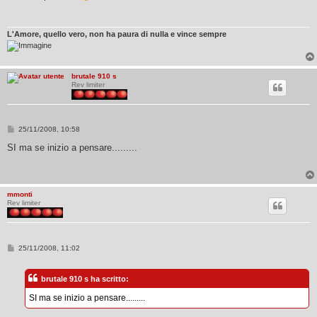
a
g
g
i
L'Amore, quello vero, non ha paura di nulla e vince sempre
o
brutale 910 s
Rev limiter
M
25/11/2008, 10:58
e
s
SI ma se inizio a pensare.........
s
a
g
g
i
mmonti
o
Rev limiter
M
25/11/2008, 11:02
e
s
s
brutale 910 s ha scritto:
a
g
SI ma se inizio a pensare.........
g
i
o