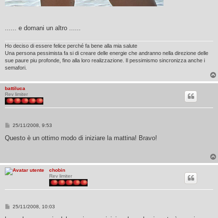
...... e domani un altro ......
Ho deciso di essere felice perché fa bene alla mia salute
Una persona pessimista fa si di creare delle energie che andranno nella direzione delle
sue paure piu profonde, fino alla loro realizzazione. Il pessimismo sincronizza anche i
semafori.
battiluca
Rev limiter
M
25/11/2008, 9:53
e
s
Questo è un ottimo modo di iniziare la mattina! Bravo!
s
a
g
g
i
chobin
o
Rev limiter
M
25/11/2008, 10:03
e
s