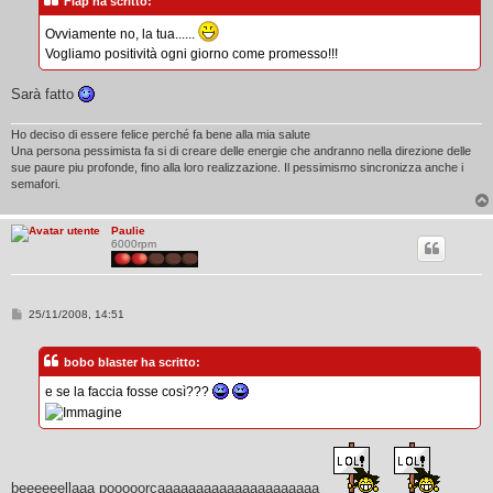
Flap ha scritto:
a
g
g
Ovviamente no, la tua......
i
Vogliamo positività ogni giorno come promesso!!!
o
Sarà fatto
Ho deciso di essere felice perché fa bene alla mia salute
Una persona pessimista fa si di creare delle energie che andranno nella direzione delle
sue paure piu profonde, fino alla loro realizzazione. Il pessimismo sincronizza anche i
semafori.
Paulie
6000rpm
M
25/11/2008, 14:51
e
s
s
bobo blaster ha scritto:
a
g
e se la faccia fosse così???
g
i
o
beeeeeellaaa pooooorcaaaaaaaaaaaaaaaaaaaaa