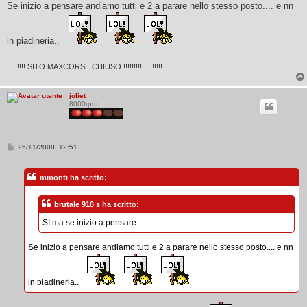
Se inizio a pensare andiamo tutti e 2 a parare nello stesso posto.... e nn
in piadineria..
!!!!!!!!! SITO MAXCORSE CHIUSO !!!!!!!!!!!!!!!!!!!
joliet
8000rpm
M
25/11/2008, 12:51
e
s
s
mmonti ha scritto:
a
g
g
brutale 910 s ha scritto:
i
o
SI ma se inizio a pensare.........
Se inizio a pensare andiamo tutti e 2 a parare nello stesso posto.... e nn
in piadineria..