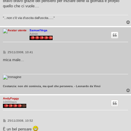
bravo bravo grazie del pensiero per iniziare bene la giornata è prorpio
s
quello che ci vuole....
a
g
g
i
"...non c'è via d'uscita dall'uscita......"
o
SamuelVega
Admin
M
25/11/2008, 10:41
e
s
mica male...
s
a
g
g
i
o
Costanzia: non chi comincia, ma quel che persevera. - Leonardo da Vinci
AndyFoggy
10000rpm
M
25/11/2008, 10:52
e
s
È un bel pensare
s