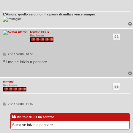
a
g
g
i
L'Amore, quello vero, non ha paura di nulla e vince sempre
o
brutale 910 s
Rev limiter
M
25/11/2008, 10:58
e
s
SI ma se inizio a pensare.........
s
a
g
g
i
mmonti
o
Rev limiter
M
25/11/2008, 11:02
e
s
s
brutale 910 s ha scritto:
a
g
SI ma se inizio a pensare.........
g
i
o