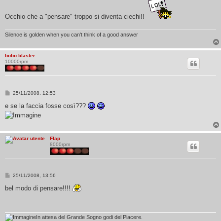
Occhio che a "pensare" troppo si diventa ciechi!!
Silence is golden when you can't think of a good answer
bobo blaster
10000rpm
M
25/11/2008, 12:53
e
s
e se la faccia fosse così???
s
a
g
g
i
Flap
o
8000rpm
M
25/11/2008, 13:56
e
s
bel modo di pensare!!!!
s
a
g
g
i
In attesa del Grande Sogno godi del Piacere.