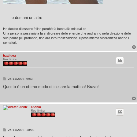
...... e domani un altro ......
Ho deciso di essere felice perché fa bene alla mia salute
Una persona pessimista fa si di creare delle energie che andranno nella direzione delle
sue paure piu profonde, fino alla loro realizzazione. Il pessimismo sincronizza anche i
semafori.
battiluca
Rev limiter
M
25/11/2008, 9:53
e
s
Questo è un ottimo modo di iniziare la mattina! Bravo!
s
a
g
g
i
chobin
o
Rev limiter
M
25/11/2008, 10:03
e
s