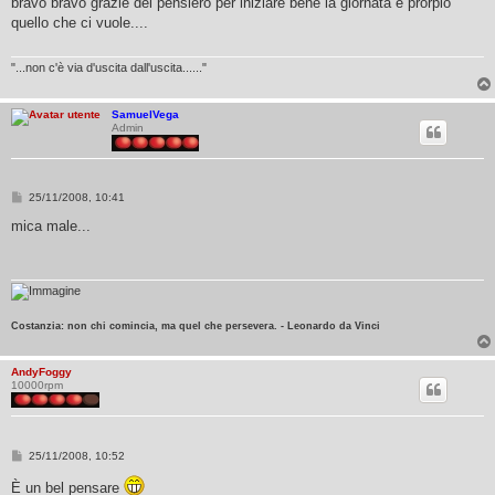
bravo bravo grazie del pensiero per iniziare bene la giornata è prorpio
s
quello che ci vuole....
a
g
g
i
"...non c'è via d'uscita dall'uscita......"
o
SamuelVega
Admin
M
25/11/2008, 10:41
e
s
mica male...
s
a
g
g
i
o
Costanzia: non chi comincia, ma quel che persevera. - Leonardo da Vinci
AndyFoggy
10000rpm
M
25/11/2008, 10:52
e
s
È un bel pensare
s