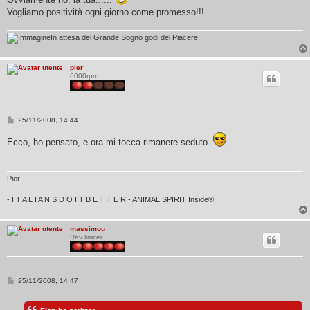
s
Vogliamo positività ogni giorno come promesso!!!
a
g
g
i
In attesa del Grande Sogno godi del Piacere.
o
pier
6000rpm
M
25/11/2008, 14:44
e
s
Ecco, ho pensato, e ora mi tocca rimanere seduto.
s
a
g
g
i
Pier
o
- I T A L I A N S D O I T B E T T E R - ANIMAL SPIRIT Inside®
massimou
Rev limiter
M
25/11/2008, 14:47
e
s
s