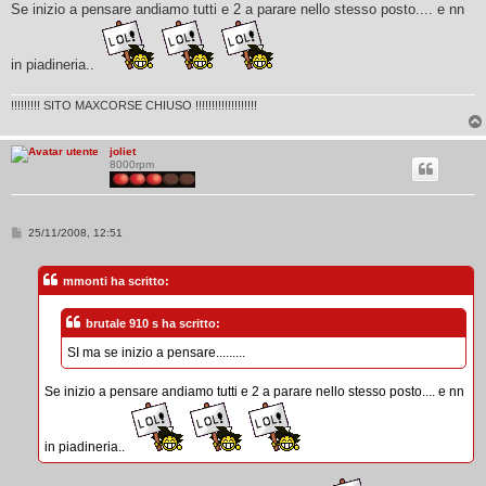
Se inizio a pensare andiamo tutti e 2 a parare nello stesso posto.... e nn
in piadineria..
!!!!!!!!! SITO MAXCORSE CHIUSO !!!!!!!!!!!!!!!!!!!
joliet
8000rpm
M
25/11/2008, 12:51
e
s
s
mmonti ha scritto:
a
g
g
brutale 910 s ha scritto:
i
o
SI ma se inizio a pensare.........
Se inizio a pensare andiamo tutti e 2 a parare nello stesso posto.... e nn
in piadineria..