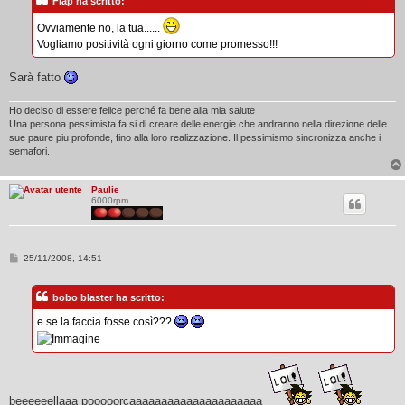
Flap ha scritto:
a
g
g
Ovviamente no, la tua......
i
Vogliamo positività ogni giorno come promesso!!!
o
Sarà fatto
Ho deciso di essere felice perché fa bene alla mia salute
Una persona pessimista fa si di creare delle energie che andranno nella direzione delle
sue paure piu profonde, fino alla loro realizzazione. Il pessimismo sincronizza anche i
semafori.
Paulie
6000rpm
M
25/11/2008, 14:51
e
s
s
bobo blaster ha scritto:
a
g
e se la faccia fosse così???
g
i
o
beeeeeellaaa pooooorcaaaaaaaaaaaaaaaaaaaaa