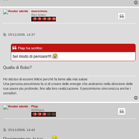
o
massimou
Rev limiter
M
25/11/2008, 14:37
e
s
s
Flap ha scritto:
a
g
bel modo di pensare!!!!
g
i
o
Qualla di Bobo?
Ho deciso di essere felice perché fa bene alla mia salute
Una persona pessimista fa si di creare delle energie che andranno nella direzione delle
sue paure piu profonde, fino alla loro realizzazione. Il pessimismo sincronizza anche i
semafori.
Flap
8000rpm
M
25/11/2008, 14:44
e
s
Ovviamente no, la tua......