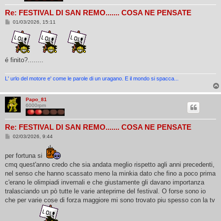
Re: FESTIVAL DI SAN REMO....... COSA NE PENSATE
M
01/03/2026, 15:11
e
s
s
a
​​​​​​​
g
g
​​​​​​​é finito?........
i
o
L' urlo del motore e' come le parole di un uragano. E il mondo si spacca...
Papo_81
6000rpm
Re: FESTIVAL DI SAN REMO....... COSA NE PENSATE
M
02/03/2026, 9:44
e
s
s
per fortuna si
a
cmq quest'anno credo che sia andata meglio rispetto agli anni precedenti,
g
g
nel senso che hanno scassato meno la minkia dato che fino a poco prima
i
c'erano le olimpiadi invernali e che giustamente gli davano importanza
o
tralasciando un pò tutte le varie anteprime del festival. O forse sono io
che per varie cose di forza maggiore mi sono trovato piu spesso con la tv