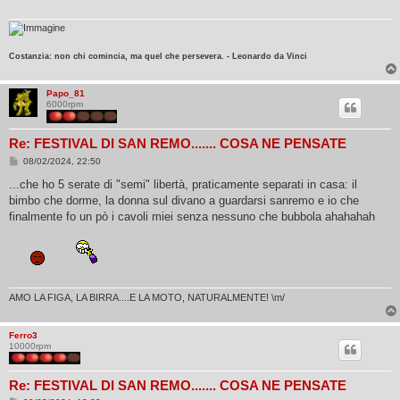
g
g
i
o
Costanzia: non chi comincia, ma quel che persevera. - Leonardo da Vinci
Papo_81
6000rpm
Re: FESTIVAL DI SAN REMO....... COSA NE PENSATE
M
08/02/2024, 22:50
e
s
...che ho 5 serate di "semi" libertà, praticamente separati in casa: il
s
bimbo che dorme, la donna sul divano a guardarsi sanremo e io che
a
g
finalmente fo un pò i cavoli miei senza nessuno che bubbola ahahahah
g
i
o
AMO LA FIGA, LA BIRRA....E LA MOTO, NATURALMENTE! \m/
Ferro3
10000rpm
Re: FESTIVAL DI SAN REMO....... COSA NE PENSATE