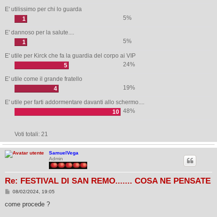
E' utilissimo per chi lo guarda
5%
1
E' dannoso per la salute....
5%
1
E' utile per Kirck che fa la guardia del corpo ai VIP
24%
5
E' utile come il grande fratello
19%
4
E' utile per farti addormentare davanti allo schermo....
48%
10
Voti totali:
21
SamuelVega
Admin
Re: FESTIVAL DI SAN REMO....... COSA NE PENSATE
M
08/02/2024, 19:05
e
s
come procede ?
s
a