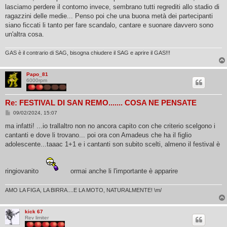
lasciamo perdere il contorno invece, sembrano tutti regrediti allo stadio di
ragazzini delle medie... Penso poi che una buona metà dei partecipanti
siano ficcati li tanto per fare scandalo, cantare e suonare davvero sono
un'altra cosa.
GAS è il contrario di SAG, bisogna chiudere il SAG e aprire il GAS!!!
Papo_81
6000rpm
Re: FESTIVAL DI SAN REMO....... COSA NE PENSATE
M
09/02/2024, 15:07
e
s
ma infatti! ...io trallaltro non no ancora capito con che criterio scelgono i
s
cantanti e dove li trovano... poi ora con Amadeus che ha il figlio
a
g
adolescente...taaac 1+1 e i cantanti son subito scelti, almeno il festival è
g
i
o
ringiovanito
ormai anche li l'importante è apparire
AMO LA FIGA, LA BIRRA....E LA MOTO, NATURALMENTE! \m/
kick 67
Rev limiter