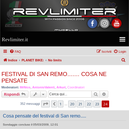
Revlimiter.it
FAQ
Iscriviti
Login
C
Indice
PLANET BIKE:
No limits
e
FESTIVAL DI SAN REMO....... COSA NE
r
PENSATE
c
Moderatori:
MrNico
,
AntonioValenti
,
Arkuri
,
Coordinatori
a
Cerca
Ricerca ava
Rispondi
Pagina
24
di
24
1
20
21
22
23
24
Precedente
352 messaggi
…
Cosa pensate del festival di San remo.....
Sondaggio concluso il 05/03/2009, 12:01