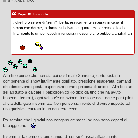
M
09/02/2024, 13:22
e
s
s
Papo_81
ha scritto:
↑
a
g
...che ho 5 serate di "semi" libertà, praticamente separati in casa: il
g
i
bimbo che dorme, la donna sul divano a guardarsi sanremo e io che
o
finalmente fo un pò i cavoli miei senza nessuno che bubbola ahahahah
Alla fine penso che non sia poi così male Sanremo, certo resta la
componente di show inutilmente gonfiato, pressione esagerata, cantanti
che descrivono questa esperienza come qualcosa di unico... Alla fine se
sei abituato a calcare il palcoscenico (lo dico da uno che ha avuto
trascorsi teatrali), ogni volta c'è emozione, tensione ecc, come per i piloti
al via della gara insomma... Non penso sia niente di diverso rispetto ad
una qualsiasi cantata in un concerto ecco...
Ps sembra che i giovini non vengano ammessi se non sono coperti di
tatuaggi cmq...
Insomma, la competizione canora di per se è assai affascinante,