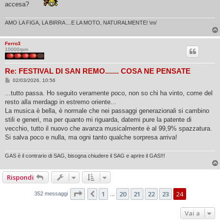
accesa?
AMO LA FIGA, LA BIRRA....E LA MOTO, NATURALMENTE! \m/
Ferro3
10000rpm
Re: FESTIVAL DI SAN REMO....... COSA NE PENSATE
M
02/03/2026, 10:56
e
s
...tutto passa. Ho seguito veramente poco, non so chi ha vinto, come del
s
resto alla merdagp in estremo oriente...
a
g
La musica è bella, è normale che nei passaggi generazionali si cambino
g
stili e generi, ma per quanto mi riguarda, datemi pure la patente di
i
o
vecchio, tutto il nuovo che avanza musicalmente è al 99,9% spazzatura.
Si salva poco e nulla, ma ogni tanto qualche sorpresa arriva!
GAS è il contrario di SAG, bisogna chiudere il SAG e aprire il GAS!!!
Rispondi
Pagina
24
di
24
1
20
21
22
23
24
Precedente
352 messaggi
…
Vai a