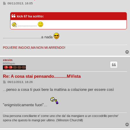
M
06/11/2013, 16:05
e
s
s
kick 67 ha scritto:
a
g
g
......................
i
o
.................................a nada
POLVERE INGOIO,MA NON MI ARRENDO!
stesim
6000rpm
Re: A cosa stai pensando...........MVista
M
06/11/2013, 16:26
e
s
...penso a cosa ti puoi bere la mattina a colazione per essere così
s
a
g
g
"enigmisticamente fuori"...
i
o
Una persona conciliante e' come uno che da' da mangiare a un coccodrillo perche'
spera che questo lo mangi per ultimo. (Winston Churchill)