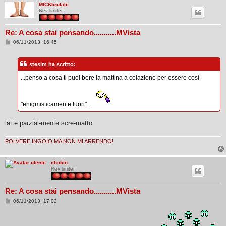
MICKbrutale
Rev limiter
Re: A cosa stai pensando...........MVista
M
06/11/2013, 16:45
e
s
s
stesim ha scritto:
a
g
...penso a cosa ti puoi bere la mattina a colazione per essere così
g
i
o
"enigmisticamente fuori"...
latte parzial-mente scre-matto
POLVERE INGOIO,MA NON MI ARRENDO!
chobin
Rev limiter
Re: A cosa stai pensando...........MVista
M
06/11/2013, 17:02
e
s
s
a