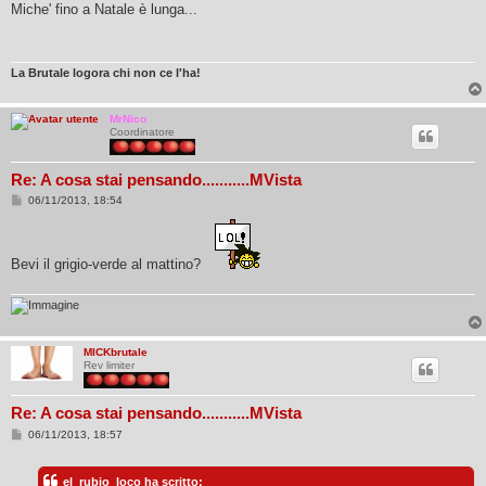
s
Miche' fino a Natale è lunga...
s
a
g
g
i
La Brutale logora chi non ce l'ha!
o
MrNico
Coordinatore
Re: A cosa stai pensando...........MVista
M
06/11/2013, 18:54
e
s
s
a
Bevi il grigio-verde al mattino?
g
g
i
o
MICKbrutale
Rev limiter
Re: A cosa stai pensando...........MVista
M
06/11/2013, 18:57
e
s
s
el_rubio_loco ha scritto:
a