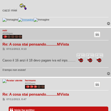
s
s
a
cazzi miei
g
g
i
o
noir
4000rpm
Re: A cosa stai pensando...........MVista
M
07/11/2013, 0:13
e
s
s
Caxxo il 16 anzi il 18 devo pagare iva ed inps........
a
g
g
i
Il tempo non esiste!
o
hermann
8000rpm
Re: A cosa stai pensando...........MVista
M
07/11/2013, 0:47
e
s
s
bicio ha scritto:
a