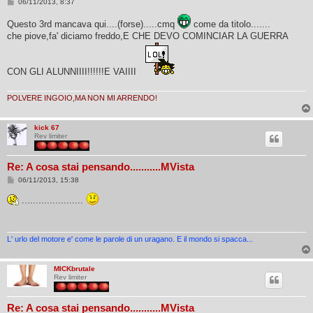
M
06/11/2013, 8:37
e
s
Questo 3rd mancava qui....(forse).....cmq
come da titolo.......
s
a
che piove,fa' diciamo freddo,E CHE DEVO COMINCIAR LA GUERRA
g
g
i
o
CON GLI ALUNNIIII!!!!!!E VAIIII
POLVERE INGOIO,MA NON MI ARRENDO!
kick 67
Rev limiter
Re: A cosa stai pensando...........MVista
M
06/11/2013, 15:38
e
s
......................
s
a
g
g
i
L' urlo del motore e' come le parole di un uragano. E il mondo si spacca...
o
MICKbrutale
Rev limiter
Re: A cosa stai pensando...........MVista