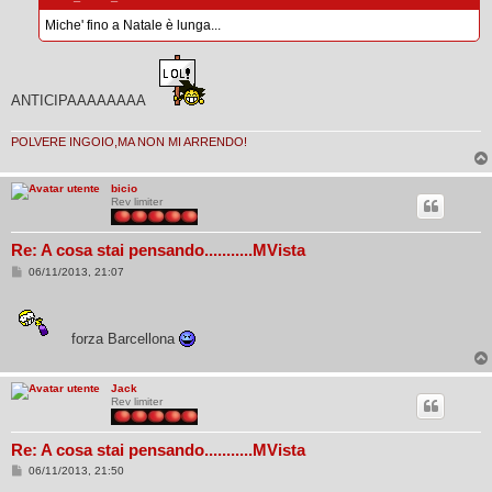
g
Miche' fino a Natale è lunga...
g
i
o
ANTICIPAAAAAAAA
POLVERE INGOIO,MA NON MI ARRENDO!
bicio
Rev limiter
Re: A cosa stai pensando...........MVista
M
06/11/2013, 21:07
e
s
s
a
g
forza Barcellona
g
i
o
Jack
Rev limiter
Re: A cosa stai pensando...........MVista
M
06/11/2013, 21:50
e