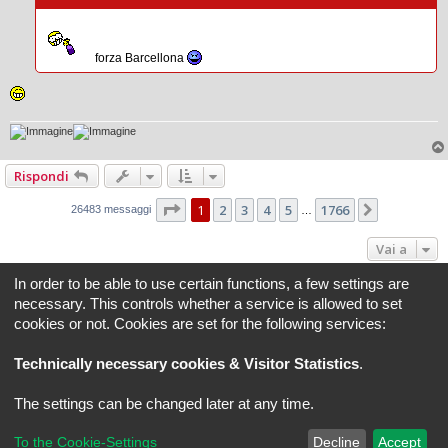
g
g
i
o
forza Barcellona
Rispondi
Pagina
1
di
1766
1
2
3
4
5
1766
Prossimo
26483 messaggi
…
Vai a
In order to be able to use certain functions, a few settings are
Indice
Tutti gli orari sono
UTC+02:00
necessary. This controls whether a service is allowed to set
cookies or not. Cookies are set for the following services:
REVLIMITER.IT e i suoi contenuti sono di proprietà di REVLIMITER S.r.L.
I marchi MV AGUSTA®, CAGIVA®, MOTORCYCLE ART®, BRUTALE®, F4® e tutti i diritti
Technically necessary cookies & Visitor Statistics
.
derivati sono di esclusiva titolarità di MV AGUSTA MOTOR SPA
REVLIMITER S.r.L. - P.I. 01334840525
The settings can be changed later at any time.
Creato da
phpBB
® Forum Software © phpBB Limited
Traduzione Italiana
phpBB-Italia.it
phpBB SiteMaker
To the Cookie-Settings
Decline
Accept