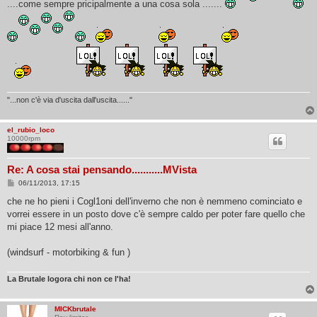
....come sempre pricipalmente a una cosa sola .......
g
g
i
o
"...non c'è via d'uscita dall'uscita......"
el_rubio_loco
10000rpm
Re: A cosa stai pensando...........MVista
M
06/11/2013, 17:15
e
s
che ne ho pieni i Cogl1oni dell'inverno che non è nemmeno cominciato e
s
vorrei essere in un posto dove c'è sempre caldo per poter fare quello che
a
g
mi piace 12 mesi all'anno.
g
i
o
(windsurf - motorbiking & fun )
La Brutale logora chi non ce l'ha!
MICKbrutale