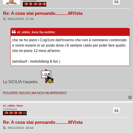
Rev limiter
Re: A cosa stai pensando...........MVista
M
06/11/2013, 17:34
e
s
s
el_rubio_loco ha scritto:
a
g
che ne ho pieni i Cogl1oni dell'inverno che non è nemmeno cominciato
g
i
e vorrei essere in un posto dove c'è sempre caldo per poter fare quello
o
che mi piace 12 mesi all'anno.
(windsurf - motorbiking & fun )
La SICILIA t'aspetta
POLVERE INGOIO,MA NON MI ARRENDO!
el_rubio_loco
10000rpm
Re: A cosa stai pensando...........MVista
M
06/11/2013, 18:44
e