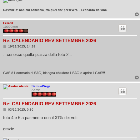
Costanzia: non chi comincia, ma quel che persevera. - Leonardo da Vinci
Ferro3
10000rpm
Re: CALENDARIO REV SETTEMBRE 2026
M
19/11/2025, 14:28
e
s
...conosco quella piazza della foto 2...
s
a
g
g
i
GAS è il contrario di SAG, bisogna chiudere il SAG e aprire il GAS!!!
o
SamuelVega
Admin
Re: CALENDARIO REV SETTEMBRE 2026
M
03/12/2025, 0:36
e
s
foto 4 e 6 a parimerito con il 31% dei voti
s
a
g
grazie
g
i
o