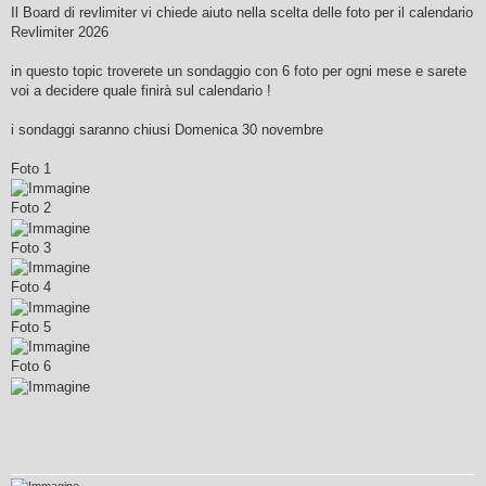
s
Il Board di revlimiter vi chiede aiuto nella scelta delle foto per il calendario
s
Revlimiter 2026
a
g
g
in questo topic troverete un sondaggio con 6 foto per ogni mese e sarete
i
o
voi a decidere quale finirà sul calendario !
i sondaggi saranno chiusi Domenica 30 novembre
Foto 1
Foto 2
Foto 3
Foto 4
Foto 5
Foto 6