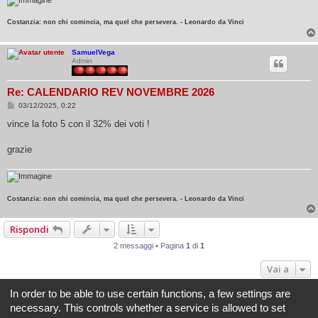
Costanzia: non chi comincia, ma quel che persevera. - Leonardo da Vinci
SamuelVega
Admin
Re: CALENDARIO REV NOVEMBRE 2026
M
03/12/2025, 0:22
e
s
vince la foto 5 con il 32% dei voti !
s
a
g
grazie
g
i
o
Costanzia: non chi comincia, ma quel che persevera. - Leonardo da Vinci
Rispondi
2 messaggi • Pagina
1
di
1
Vai a
In order to be able to use certain functions, a few settings are
Indice
Tutti gli orari sono
UTC+02:00
necessary. This controls whether a service is allowed to set