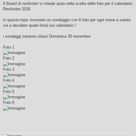
s
Il Board di revlimiter vi chiede aiuto nella scelta delle foto per il calendario
s
Revlimiter 2026
a
g
g
in questo topic troverete un sondaggio con 6 foto per ogni mese e sarete
i
o
voi a decidere quale finirà sul calendario !
i sondaggi saranno chiusi Domenica 30 novembre
Foto 1
Foto 2
Foto 3
Foto 4
Foto 5
Foto 6