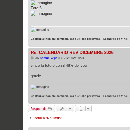
Foto 6
Costanzia: non chi comincia, ma quel che persevera. - Leonardo da Vinci
Re: CALENDARIO REV DICEMBRE 2026
M
da
SamuelVega
»
03/12/2025, 0:34
e
s
vince la foto 6 con il 48% dei voti
s
a
g
grazie
g
i
o
Costanzia: non chi comincia, ma quel che persevera. - Leonardo da Vinci
Rispondi
Torna a “No limits”