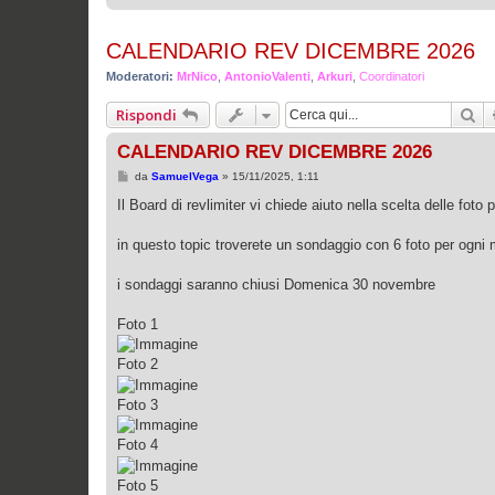
CALENDARIO REV DICEMBRE 2026
Moderatori:
MrNico
,
AntonioValenti
,
Arkuri
,
Coordinatori
Ce
Rispondi
CALENDARIO REV DICEMBRE 2026
M
da
SamuelVega
»
15/11/2025, 1:11
e
s
Il Board di revlimiter vi chiede aiuto nella scelta delle foto 
s
a
g
in questo topic troverete un sondaggio con 6 foto per ogni m
g
i
o
i sondaggi saranno chiusi Domenica 30 novembre
Foto 1
Foto 2
Foto 3
Foto 4
Foto 5