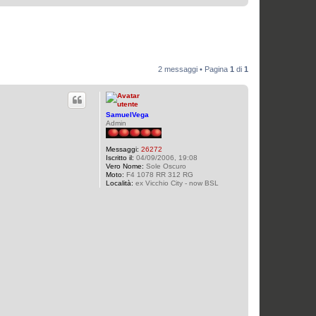
2 messaggi • Pagina
1
di
1
SamuelVega
Admin
Messaggi:
26272
Iscritto il:
04/09/2006, 19:08
Vero Nome:
Sole Oscuro
Moto:
F4 1078 RR 312 RG
Località:
ex Vicchio City - now BSL