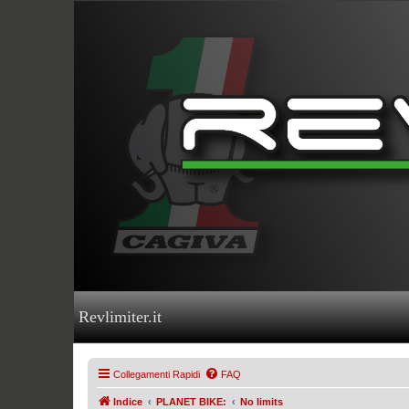
Revlimiter.it
Collegamenti Rapidi
FAQ
Indice
PLANET BIKE:
No limits