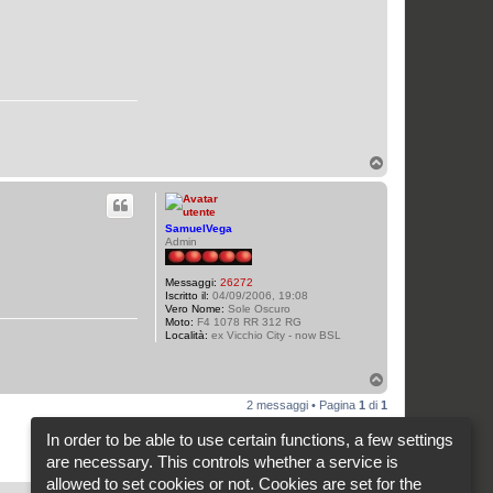
T
o
p
SamuelVega
Admin
Messaggi:
26272
Iscritto il:
04/09/2006, 19:08
Vero Nome:
Sole Oscuro
Moto:
F4 1078 RR 312 RG
Località:
ex Vicchio City - now BSL
T
o
2 messaggi • Pagina
1
di
1
p
In order to be able to use certain functions, a few settings
Vai a
are necessary. This controls whether a service is
allowed to set cookies or not. Cookies are set for the