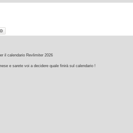
rca
Ricerca avanzata
per il calendario Revlimiter 2026
ese e sarete voi a decidere quale finirà sul calendario !