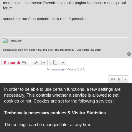
s
mea culpa... ho messo l'evento solo sulla pagina facebook e non qui sul
s
forum
a
g
g
scusatemi ma è un periodo tosto e mi è passato.
i
o
Costanzia: non chi comincia, ma quel che persevera. - Leonardo da Vinci
Rispondi
5 messaggi • Pagina
1
di
1
Vai a
In order to be able to use certain functions, a few settings are
Indice
Tutti gli orari sono
UTC+02:00
necessary. This controls whether a service is allowed to set
cookies or not. Cookies are set for the following services:
REVLIMITER.IT e i suoi contenuti sono di proprietà di REVLIMITER S.r.L.
I marchi MV AGUSTA®, CAGIVA®, MOTORCYCLE ART®, BRUTALE®, F4® e tutti i diritti
Technically necessary cookies & Visitor Statistics
.
derivati sono di esclusiva titolarità di MV AGUSTA MOTOR SPA
REVLIMITER S.r.L. - P.I. 01334840525
The settings can be changed later at any time.
Creato da
phpBB
® Forum Software © phpBB Limited
Traduzione Italiana
phpBB-Italia.it