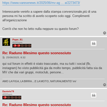
s
https://www.varesenews.it/2025/06/mv-ag ... a/2273473/
s
a
g
Interessante venirlo a sapere dalla stampa convenzionale,più di una
g
persona mi ha scritto di averlo scoperto solo oggi. Complimenti
i
o
all'organizzazione
Com'è che non ho letto nulla neppure su questo forum?
Papo_81
6000rpm
Re: Raduno 80esimo questo sconosciuto
M
25/06/2025, 8:32
e
s
qui sul forum in effetti è stato trascurato, ma su tutti i social (fb,
s
instagram) ho visto pubblicità gia da molto tempo, pubblicità fatta sia da
a
g
MV che dai vari gruppi, motoclub, persone...
g
i
o
AMO LA FIGA, LA BIRRA....E LA MOTO, NATURALMENTE! \m/
Daniele79
4000rpm
Re: Raduno 80esimo questo sconosciuto