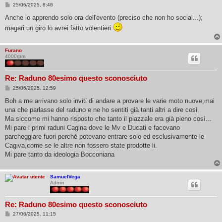
M
25/06/2025, 8:48
e
s
Anche io apprendo solo ora dell'evento (preciso che non ho social...);
s
magari un giro lo avrei fatto volentieri
a
g
g
i
Furano
o
4000rpm
Re: Raduno 80esimo questo sconosciuto
M
25/06/2025, 12:59
e
s
Boh a me arrivano solo inviti di andare a provare le varie moto nuove,mai
s
una che parlasse del raduno e ne ho sentiti già tanti altri a dire cosi.
a
g
Ma siccome mi hanno risposto che tanto il piazzale era già pieno così...
g
Mi pare i primi raduni Cagina dove le Mv e Ducati e facevano
i
o
parcheggiare fuori perché potevano entrare solo ed esclusivamente le
Cagiva,come se le altre non fossero state prodotte li.
Mi pare tanto da ideologia Bocconiana
SamuelVega
Admin
Re: Raduno 80esimo questo sconosciuto
M
27/06/2025, 11:15
e