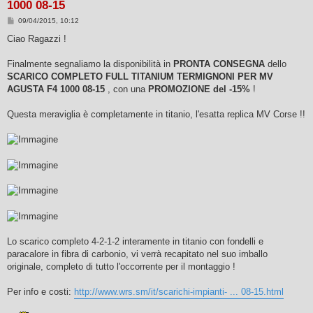
1000 08-15
M
09/04/2015, 10:12
e
s
Ciao Ragazzi !
s
a
g
Finalmente segnaliamo la disponibilità in
PRONTA CONSEGNA
dello
g
SCARICO COMPLETO FULL TITANIUM TERMIGNONI PER MV
i
o
AGUSTA F4 1000 08-15
, con una
PROMOZIONE del -15%
!
Questa meraviglia è completamente in titanio, l'esatta replica MV Corse !!
Lo scarico completo 4-2-1-2 interamente in titanio con fondelli e
paracalore in fibra di carbonio, vi verrà recapitato nel suo imballo
originale, completo di tutto l'occorrente per il montaggio !
Per info e costi:
http://www.wrs.sm/it/scarichi-impianti- ... 08-15.html