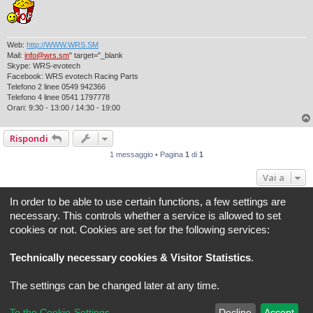
Web:
http://WWW.WRS.SM
Mail:
info@wrs.sm
" target="_blank
Skype: WRS-evotech
Facebook: WRS evotech Racing Parts
Telefono 2 linee 0549 942366
Telefono 4 linee 0541 1797778
Orari: 9:30 - 13:00 / 14:30 - 19:00
Rispondi
1 messaggio • Pagina
1
di
1
Vai a
In order to be able to use certain functions, a few settings are
Indice
Tutti gli orari sono
UTC+02:00
necessary. This controls whether a service is allowed to set
cookies or not. Cookies are set for the following services:
REVLIMITER.IT e i suoi contenuti sono di proprietà di REVLIMITER S.r.L.
I marchi MV AGUSTA®, CAGIVA®, MOTORCYCLE ART®, BRUTALE®, F4® e tutti i diritti
Technically necessary cookies & Visitor Statistics
.
derivati sono di esclusiva titolarità di MV AGUSTA MOTOR SPA
REVLIMITER S.r.L. - P.I. 01334840525
The settings can be changed later at any time.
Creato da
phpBB
® Forum Software © phpBB Limited
Traduzione Italiana
phpBB-Italia.it
phpBB SiteMaker
To the Cookie-Settings
Decline
Accept