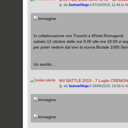
V
da
SamuelVega
il 07/10/2019, 11:46 in
A
a
a
g
i
g
a
i
l
o
l
In collaborazione con Trioschi e MVisti Romagnoli,
’
u
sabato 12 ottobre dalle ore 9.00 alle ore 18.00 vi
l
per poter vedere dal vivo la nuova Brutale 1000 Ser
t
i
m
Un sentito...
o
m
e
MV BATTLE 2019 - 7 Luglio CREMO
s
V
da
SamuelVega
il 26/06/2019, 18:59 in
A
s
a
a
i
g
a
g
l
i
l
o
’
u
l