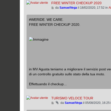
g
l
FREE WINTER CHECKUP 2020
i
t
V
da
SamuelVega
il 18/02/2020, 17:52 in
A
o
i
a
m
i
#WERIDE. WE CARE.
o
a
FREE WINTER CHECKUP 2020.
m
l
e
l
s
’
s
u
a
l
g
t
g
i
i
m
o
o
m
in MV Agusta teniamo a migliorare il servizio post ven
e
di un controllo gratuito sullo stato della tua moto.
s
s
a
Effettuando il checkup...
g
g
i
TURISMO VELOCE TOUR
o
V
da
SamuelVega
il 05/08/2020, 16:25 
a