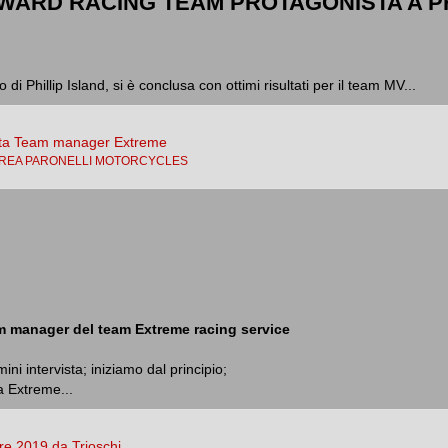
ARD RACING TEAM PROTAGONISTA A PH
di Phillip Island, si è conclusa con ottimi risultati per il team MV...
vita Team manager Extreme
REA PARONELLI MOTORCYCLES
m manager del team Extreme racing service
ni intervista; iniziamo dal principio;
a Extreme...
e 2019 da Trioschi