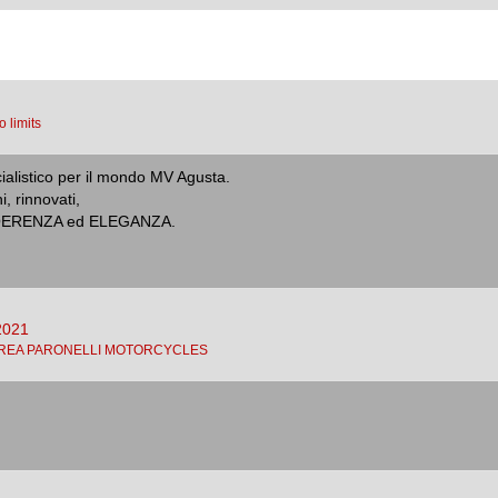
o limits
alistico per il mondo MV Agusta.
 rinnovati,
n COERENZA ed ELEGANZA.
2021
REA PARONELLI MOTORCYCLES