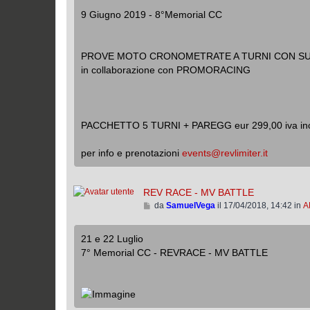
l
9 Giugno 2019 - 8°Memorial CC
t
i
m
PROVE MOTO CRONOMETRATE A TURNI CON SUD
o
in collaborazione con PROMORACING
m
e
s
s
a
PACCHETTO 5 TURNI + PAREGG eur 299,00 iva in
g
g
per info e prenotazioni
events@revlimiter.it
i
o
REV RACE - MV BATTLE
V
da
SamuelVega
il 17/04/2018, 14:42 in
A
a
i
21 e 22 Luglio
a
7° Memorial CC - REVRACE - MV BATTLE
l
l
’
u
l