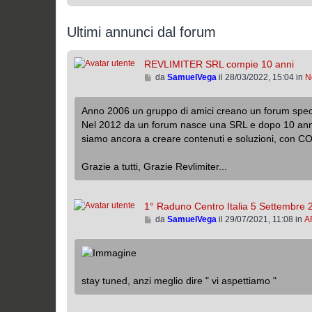
Ultimi annunci dal forum
REVLIMITER SRL compie 10 anni
V
da
SamuelVega
il 28/03/2022, 15:04 in
N
a
i
Anno 2006 un gruppo di amici creano un forum speci
a
Nel 2012 da un forum nasce una SRL e dopo 10 anni,
l
siamo ancora a creare contenuti e soluzioni, co
l
’
u
Grazie a tutti, Grazie Revlimiter...
l
t
i
1° Raduno Centro Italia 5 Settembre 
m
V
da
SamuelVega
il 29/07/2021, 11:08 in
A
o
a
m
i
e
a
s
l
s
stay tuned, anzi meglio dire " vi aspettiamo "
l
a
’
g
u