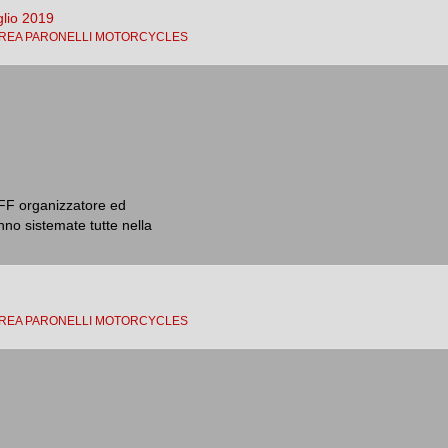
glio 2019
REA PARONELLI MOTORCYCLES
TAFF organizzatore ed
nno sistemate tutte nella
REA PARONELLI MOTORCYCLES