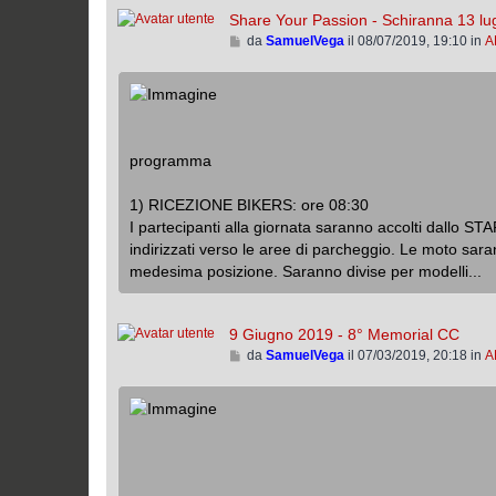
t
Share Your Passion - Schiranna 13 lu
i
V
da
SamuelVega
il 08/07/2019, 19:10 in
A
m
a
o
i
m
a
e
l
s
l
s
programma
’
a
u
g
l
1) RICEZIONE BIKERS: ore 08:30
g
t
I partecipanti alla giornata saranno accolti dallo S
i
i
indirizzati verso le aree di parcheggio. Le moto sara
o
m
medesima posizione. Saranno divise per modelli...
o
m
e
9 Giugno 2019 - 8° Memorial CC
s
V
da
SamuelVega
il 07/03/2019, 20:18 in
A
s
a
a
i
g
a
g
l
i
l
o
’
u