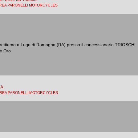
REA PARONELLI MOTORCYCLES
 aspettiamo a Lugo di Romagna (RA) presso il concessionario TRIOSCHI
ie Oro
NA
REA PARONELLI MOTORCYCLES