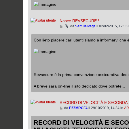
i
a
l
l
Nasce REVSECURE !
’
V
da
SamuelVega
il 02/02/2015, 12:35 
u
a
l
i
t
Con lieto piacere cari utenti siamo a informarvi c
a
i
l
m
l
o
’
m
u
e
l
s
t
s
Revsecure è la prima convenzione assicurativa dedica
i
a
m
g
A breve sarà on-line il sito dedicato dove potrete...
o
g
m
i
e
o
RECORD DI VELOCITÀ E SECONDA
s
V
da
PZZMRCF4
il 29/10/2019, 14:34 in
AR
s
a
a
i
g
RECORD DI VELOCITÀ E SEC
a
g
l