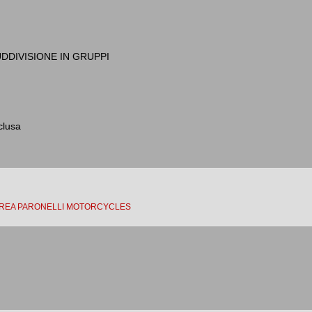
DIVISIONE IN GRUPPI
clusa
REA PARONELLI MOTORCYCLES