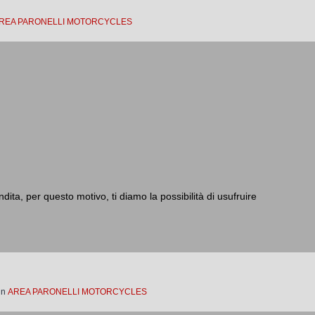
REA PARONELLI MOTORCYCLES
dita, per questo motivo, ti diamo la possibilità di usufruire
in
AREA PARONELLI MOTORCYCLES