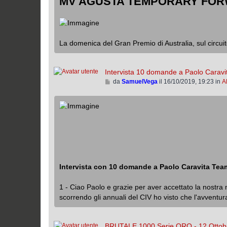
MV AGUSTA TEMPORARY FORW
i
l
o
’
u
l
La domenica del Gran Premio di Australia, sul circuito 
t
i
m
Intervista 10 domande a Paolo Cara
o
m
V
da
SamuelVega
il 16/10/2019, 19:23 in
A
e
a
s
i
s
a
a
l
g
l
g
’
i
u
o
l
t
Intervista con 10 domande a Paolo Caravita Tea
i
m
1 - Ciao Paolo e grazie per aver accettato la nostra mi
o
scorrendo gli annuali del CIV ho visto che l'avventur
m
e
s
BRUTALE 1000 Serie ORO - 12 Ottobr
s