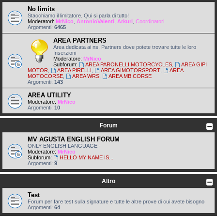
No limits
Stacchiamo il limitatore. Qui si parla di tutto!
Moderatori:
MrNico
,
AntonioValenti
,
Arkuri
,
Coordinatori
Argomenti:
6465
AREA PARTNERS
Area dedicata ai ns. Partners dove potete trovare tutte le loro
Inserzioni
Moderatore:
MrNico
Subforum:
AREA PARONELLI MOTORCYCLES
,
AREA GIPI
MOTOR
,
AREA PIRELLI
,
AREA GIMOTORSPORT
,
AREA
MOTOCORSE
,
AREA WRS
,
AREA MB CORSE
Argomenti:
143
AREA UTILITY
Moderatore:
MrNico
Argomenti:
10
Forum
MV AGUSTA ENGLISH FORUM
ONLY ENGLISH LANGUAGE -
Moderatore:
MrNico
Subforum:
HELLO MY NAME IS...
Argomenti:
9
Altro
Test
Forum per fare test sulla signature e tutte le altre prove di cui avete bisogno
Argomenti:
64