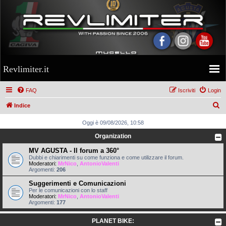
Revlimiter.it
FAQ
Iscriviti
Login
C
Indice
e
Oggi è 09/08/2026, 10:58
r
Organization
c
MV AGUSTA - Il forum a 360°
a
Dubbi e chiarimenti su come funziona e come utilizzare il forum.
Moderatori:
MrNico
,
AntonioValenti
Argomenti:
206
Suggerimenti e Comunicazioni
Per le comunicazioni con lo staff
Moderatori:
MrNico
,
AntonioValenti
Argomenti:
177
PLANET BIKE: