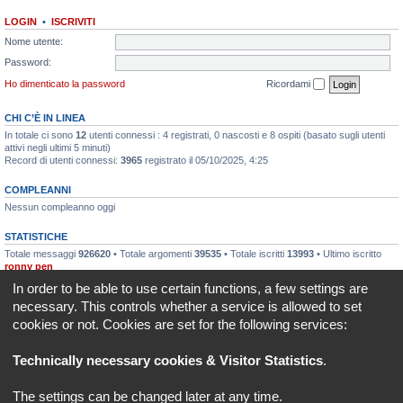
LOGIN
•
ISCRIVITI
Nome utente:
Password:
Ho dimenticato la password
Ricordami
CHI C’È IN LINEA
In totale ci sono
12
utenti connessi : 4 registrati, 0 nascosti e 8 ospiti (basato sugli utenti
attivi negli ultimi 5 minuti)
Record di utenti connessi:
3965
registrato il 05/10/2025, 4:25
COMPLEANNI
Nessun compleanno oggi
STATISTICHE
Totale messaggi
926620
• Totale argomenti
39535
• Totale iscritti
13993
• Ultimo iscritto
ronny pen
In order to be able to use certain functions, a few settings are
Indice
Tutti gli orari sono
UTC+02:00
necessary. This controls whether a service is allowed to set
cookies or not. Cookies are set for the following services:
REVLIMITER.IT e i suoi contenuti sono di proprietà di REVLIMITER S.r.L.
I marchi MV AGUSTA®, CAGIVA®, MOTORCYCLE ART®, BRUTALE®, F4® e tutti i diritti
Technically necessary cookies & Visitor Statistics
.
derivati sono di esclusiva titolarità di MV AGUSTA MOTOR SPA
REVLIMITER S.r.L. - P.I. 01334840525
The settings can be changed later at any time.
Creato da
phpBB
® Forum Software © phpBB Limited