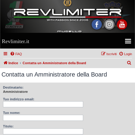
Revlimiter.it
FAQ
Iscriviti
Login
C
Indice
Contatta un Amministratore della Board
e
Contatta un Amministratore della Board
r
c
Destinatario:
Amministratore
a
Tuo indirizzo email:
Tuo nome:
Titolo: