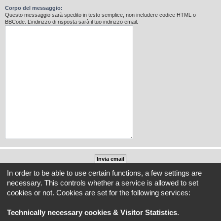
Corpo del messaggio:
Questo messaggio sarà spedito in testo semplice, non includere codice HTML o
BBCode. L’indirizzo di risposta sarà il tuo indirizzo email.
In order to be able to use certain functions, a few settings are
Indice
Tutti gli orari sono
UTC+02:00
necessary. This controls whether a service is allowed to set
cookies or not. Cookies are set for the following services:
REVLIMITER.IT e i suoi contenuti sono di proprietà di REVLIMITER S.r.L.
I marchi MV AGUSTA®, CAGIVA®, MOTORCYCLE ART®, BRUTALE®, F4® e tutti i diritti
Technically necessary cookies & Visitor Statistics
.
derivati sono di esclusiva titolarità di MV AGUSTA MOTOR SPA